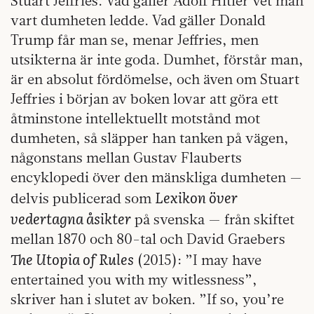
Stuart Jeffries. Vad gäller Adolf Hitler vet man
vart dumheten ledde. Vad gäller Donald
Trump får man se, menar Jeffries, men
utsikterna är inte goda. Dumhet, förstår man,
är en absolut fördömelse, och även om Stuart
Jeffries i början av boken lovar att göra ett
åtminstone intellektuellt motstånd mot
dumheten, så släpper han tanken på vägen,
någonstans mellan Gustav Flauberts
encyklopedi över den mänskliga dumheten —
Lexikon över
delvis publicerad som
vedertagna åsikter
på svenska — från skiftet
mellan 1870 och 80-tal och David Graebers
The Utopia of Rules
(2015): ”I may have
entertained you with my witlessness”,
skriver han i slutet av boken. ”If so, you’re