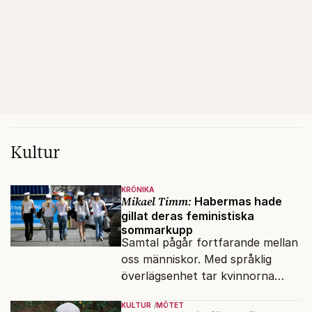
Kultur
KRÖNIKA
Mikael Timm:
Habermas hade
gillat deras feministiska
sommarkupp
Samtal pågår fortfarande mellan
oss människor. Med språklig
överlägsenhet tar kvinnorna
över det offentliga rummet.
KULTUR
MÖTET