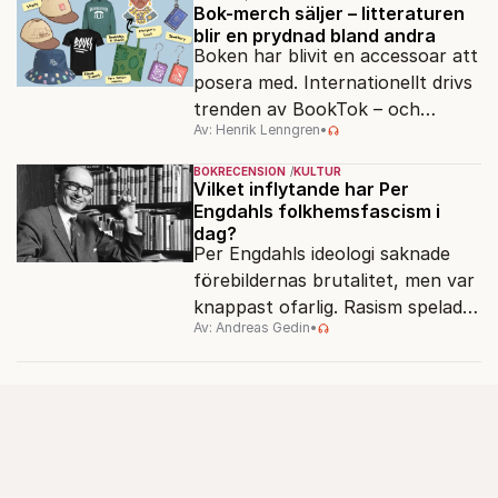
egensinnighet.
Bok-merch säljer – litteraturen
blir en prydnad bland andra
Boken har blivit en accessoar att
posera med. Internationellt drivs
trenden av BookTok – och
Av: Henrik Lenngren
•
förlagen följer efter.
BOKRECENSION
KULTUR
Vilket inflytande har Per
Engdahls folkhemsfascism i
dag?
Per Engdahls ideologi saknade
förebildernas brutalitet, men var
knappast ofarlig. Rasism spelades
Av: Andreas Gedin
•
ned i förmån för "kultur". Känns
det igen?