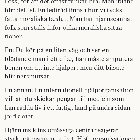
i oss, för att det oftast funkar bra. Men ibland
blir det fel. En ledtråd finns i hur vi tycks
fatta mora­­­­­­­­liska beslut. Man har hjärn­scannat
folk som ställs inför olika moraliska situa­
tioner.
En: Du kör på en liten väg och ser en
blödande man i ett dike, han måste amputera
benen om du inte hjälper, men ditt bilsäte
blir nersmutsat.
En annan: En internationell hjälporganisation
vill att du skickar pengar till medicin som
kan rädda liv i ett fattigt land på andra sidan
jordklotet.
Hjärnans känslomässiga centra reagerar
starkt på mannen i diket. Hjälporganisationen