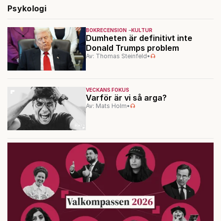
Psykologi
BOKRECENSION
KULTUR
Dumheten är definitivt inte
Donald Trumps problem
Av: Thomas Steinfeld
•
VECKANS FOKUS
Varför är vi så arga?
Av: Mats Holm
•