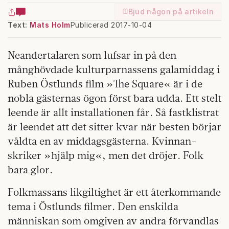
Bjud någon på artikeln
Text:
Mats Holm
Publicerad 2017-10-04
Neandertalaren som lufsar in på den
månghövdade kulturparnassens galamiddag i
Ruben Östlunds film »The Square« är i de
nobla gästernas ögon först bara udda. Ett stelt
leende är allt installationen får. Så fast­klistrat
är leendet att det sitter kvar när besten börjar
våldta en av middagsgästerna. Kvinnan­
skriker »hjälp mig«, men det dröjer. Folk
bara glor.
Folkmassans likgiltighet är ett återkommande
tema i Östlunds filmer. Den enskilda
människan som omgiven av andra förvandlas