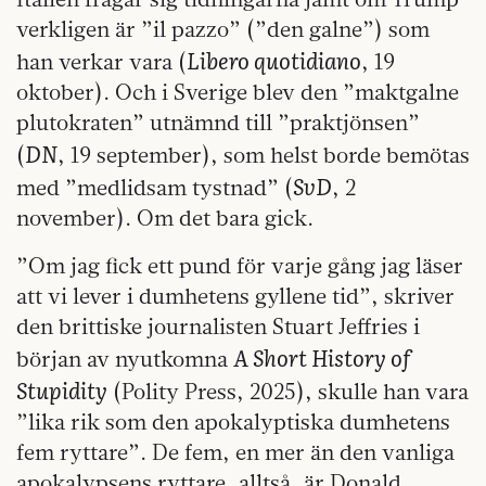
verkligen är ”il pazzo” (”den galne”) som
Libero quotidiano
han verkar vara (
, 19
oktober). Och i Sverige blev den ”maktgalne
plutokraten” utnämnd till ”praktjönsen”
DN
(
, 19 september), som helst borde bemötas
SvD
med ”medlidsam tystnad” (
, 2
november). Om det bara gick.
”Om jag fick ett pund för varje gång jag läser
att vi lever i dumhetens gyllene tid”, skriver
den brittiske journalisten Stuart Jeffries i
A Short History of
början av nyutkomna
Stupidity
(Polity Press, 2025), skulle han vara
”lika rik som den apokalyptiska dumhetens
fem ryttare”. De fem, en mer än den vanliga
apokalypsens ryttare, alltså, är Donald