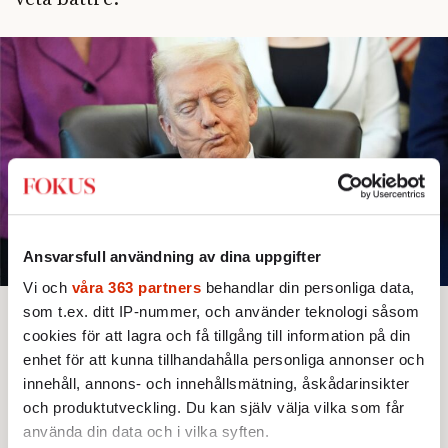
Ansvarsfull användning av dina uppgifter
Vi och
våra 363 partners
behandlar din personliga data,
som t.ex. ditt IP-nummer, och använder teknologi såsom
Bjud någon på artikeln
Lyssna
cookies för att lagra och få tillgång till information på din
Text:
Thomas Steinfeld
Bild: AP
Publicerad 2025-11-21
enhet för att kunna tillhandahålla personliga annonser och
innehåll, annons- och innehållsmätning, åskådarinsikter
och produktutveckling. Du kan själv välja vilka som får
använda din data och i vilka syften.