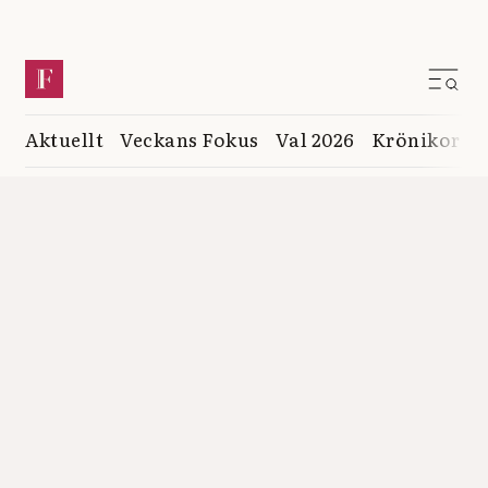
Aktuellt
Veckans Fokus
Val 2026
Krönikor
K