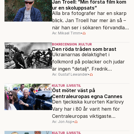
Jan Troell: ”Min första film kom
ur en skoluppsats”
Alla bra fotografer har en skarp
blick. Jan Troell har mer än så –
när han ser i sökaren förvandlas
Av: Mikael Timm
•
vardagen till underverk. Fyllda 95
gör han en ny film.
BOKRECENSION
KULTUR
Den röda tråden som brast
Ukrainarnas delaktighet i
folkmord på polacker och judar
är ingen "detalj". Fredrik
Av: Gustaf Lewander
•
Segerfeldts iver att skildra den
ryska imperialismen leder till en
KULTUR
LIVSSTIL
förenklad bild av historien.
Öst möter väst på
Centraleuropas egna Cannes
Den tjeckiska kurorten Karlovy
Vary har i 80 år varit hem för
Centraleuropas viktigaste
Av: Jon Asp
•
filmfestival – en plats där
Hollywoodglans möter
KULTUR
LIVSSTIL