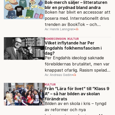
egensinnighet.
Bok-merch säljer – litteraturen
blir en prydnad bland andra
Boken har blivit en accessoar att
posera med. Internationellt drivs
trenden av BookTok – och
Av: Henrik Lenngren
•
förlagen följer efter.
BOKRECENSION
KULTUR
Vilket inflytande har Per
Engdahls folkhemsfascism i
dag?
Per Engdahls ideologi saknade
förebildernas brutalitet, men var
knappast ofarlig. Rasism spelades
Av: Andreas Gedin
•
ned i förmån för "kultur". Känns
det igen?
KULTUR
Från ”Lära för livet” till ”Klass 9
A” – så har bilden av skolan
förändrats
Bilden av en skola i kris – tyngd
av reformer och nya