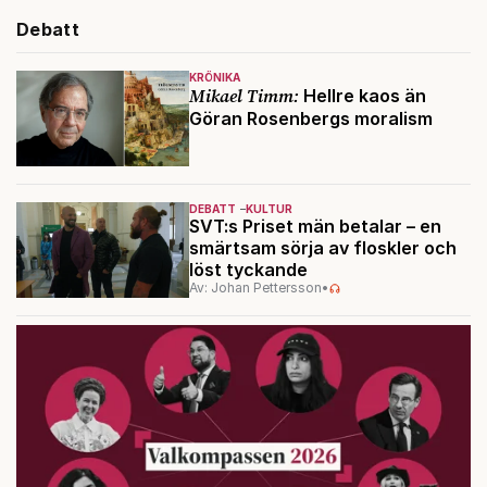
Debatt
KRÖNIKA
Mikael Timm:
Hellre kaos än
Göran Rosenbergs moralism
DEBATT
KULTUR
SVT:s Priset män betalar – en
smärtsam sörja av floskler och
löst tyckande
Av: Johan Pettersson
•