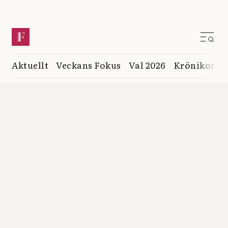
Aktuellt
Veckans Fokus
Val 2026
Krönikor
K