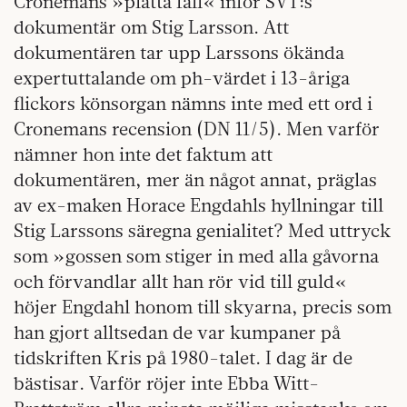
Cronemans »platta fall« inför SVT:s
dokumentär om Stig Larsson. Att
dokumentären tar upp Larssons ökända
expertuttalande om ph-värdet i 13-åriga
flickors könsorgan nämns inte med ett ord i
Cronemans recension (DN 11/5). Men varför
nämner hon inte det faktum att
dokumentären, mer än något annat, präglas
av ex-maken Horace Engdahls hyllningar till
Stig Larssons säregna genialitet? Med uttryck
som »gossen som stiger in med alla gåvorna
och förvandlar allt han rör vid till guld«
höjer Engdahl honom till skyarna, precis som
han gjort alltsedan de var kumpaner på
tidskriften Kris på 1980-talet. I dag är de
bästisar. Varför röjer inte Ebba Witt-