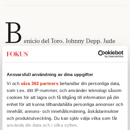
B
enicio del Toro. Johnny Depp. Jude
Law. Och i år även Stellan Skarsgård.
Samtliga spelar, i olika små snuttar,
huvudrollen i de filmer som inleder varje
Ansvarsfull användning av dina uppgifter
ordinarie visning i Karlovy Vary, den vackra
Vi och
våra 363 partners
behandlar din personliga data,
tjeckiska kurorten som i juli varje år gör vad
som t.ex. ditt IP-nummer, och använder teknologi såsom
den kan för att dra filmvärldens blickar till
cookies för att lagra och få tillgång till information på din
sig.
enhet för att kunna tillhandahålla personliga annonser och
innehåll, annons- och innehållsmätning, åskådarinsikter
De små filmerna har blivit en institution i sig:
och produktutveckling. Du kan själv välja vilka som får
absurda mikroberättelser där hedersgäster
använda din data och i vilka syften.