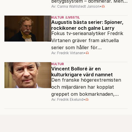
betygssystem – dominerar. Men
Av: Carina Wahlstedt Janson
•
vem äger berättelsen om skolan?
KULTUR
LIVSSTIL
Augustis bästa serier: Spioner,
rockikoner och galne Larry
Fokus tv-serieanalytiker Fredrik
Virtanen gräver fram aktuella
serier som håller för
Av: Fredrik Virtanen
•
augustisoffan – när
sensommarmörkret smyger sig
KULTUR
på och tv-utbudet blir din bästa
Vincent Bolloré är en
kulturkrigare värd namnet
vän.
Den franske högerextremisten
och miljardären har kopplat
greppet om bokmarknaden,
Av: Fredrik Ekelund
•
filmbolag, tv- och radiokanaler.
Det ska föra Le Pen till seger.