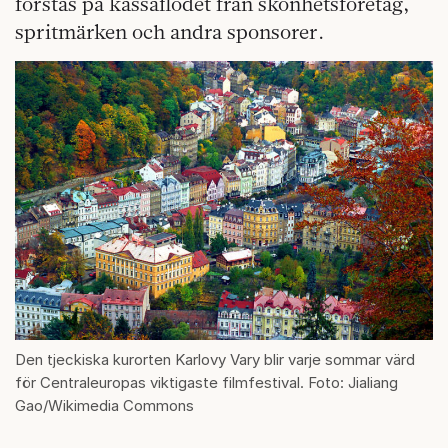
förstås på kassaflödet från skönhetsföretag,
spritmärken och andra sponsorer.
Den tjeckiska kurorten Karlovy Vary blir varje sommar värd
för Centraleuropas viktigaste filmfestival. Foto: Jialiang
Gao/Wikimedia Commons