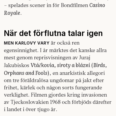
Casino
– spelades scener in för Bondfilmen
Royale
.
När det förflutna talar igen
är också ren
MEN KARLOVY VARY
egensinnighet. I år märktes det kanske allra
mest genom reprisvisningen av Juraj
Vtáčkovia, siroty a blázni
Birds,
Jakubiskos
(
Orphans and Fools
), en anarkistisk allegori
om tre föräldralösa ungdomar på jakt efter
frihet, kärlek och någon sorts fungerande
verklighet. Filmen gjordes kring invasionen
av Tjeckoslovakien 1968 och förbjöds därefter
i landet i över tjugo år.