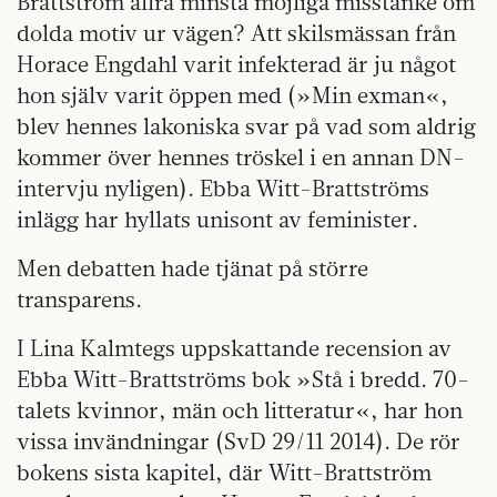
Brattström allra minsta möjliga misstanke om
dolda motiv ur vägen? Att skilsmässan från
Horace Engdahl varit infekterad är ju något
hon själv varit öppen med (»Min exman«,
blev hennes lakoniska svar på vad som aldrig
kommer över hennes tröskel i en annan DN-
intervju nyligen). Ebba Witt-Brattströms
inlägg har hyllats unisont av feminister.
Men debatten hade tjänat på större
transparens.
I Lina Kalmtegs uppskattande recension av
Ebba Witt-Brattströms bok »Stå i bredd. 70-
talets kvinnor, män och litteratur«, har hon
vissa invändningar (SvD 29/11 2014). De rör
bokens sista kapitel, där Witt-Brattström