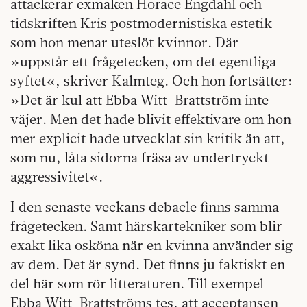
attackerar exmaken Horace Engdahl och
tidskriften Kris postmodernistiska estetik
som hon menar uteslöt kvinnor. Där
»uppstår ett frågetecken, om det egentliga
syftet«, skriver Kalmteg. Och hon fortsätter:
»Det är kul att Ebba Witt-Brattström inte
väjer. Men det hade blivit effektivare om hon
mer explicit hade utvecklat sin kritik än att,
som nu, låta sidorna fräsa av undertryckt
aggressivitet«.
I den senaste veckans debacle finns samma
frågetecken. Samt härskartekniker som blir
exakt lika osköna när en kvinna använder sig
av dem. Det är synd. Det finns ju faktiskt en
del här som rör litteraturen. Till exempel
Ebba Witt-Brattströms tes, att acceptansen