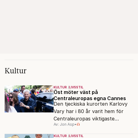
Kultur
KULTUR
LIVSSTIL
Öst möter väst på
Centraleuropas egna Cannes
Den tjeckiska kurorten Karlovy
Vary har i 80 år varit hem för
Centraleuropas viktigaste
Av: Jon Asp
•
filmfestival – en plats där
Hollywoodglans möter
KULTUR
LIVSSTIL