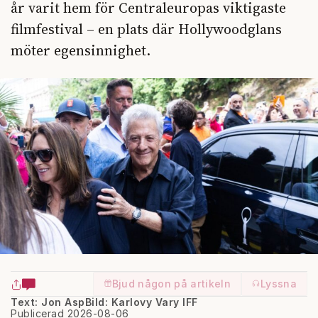
år varit hem för Centraleuropas viktigaste
filmfestival – en plats där Hollywoodglans
möter egensinnighet.
Bjud någon på artikeln
Lyssna
Text: Jon Asp
Bild: Karlovy Vary IFF
Publicerad 2026-08-06