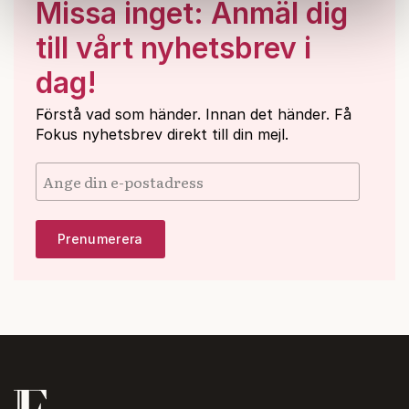
Missa inget: Anmäl dig
information som du har tillhandahållit eller som de har
till vårt nyhetsbrev i
samlat in när du har använt deras tjänster.
Om du vill läsa mer om hur vi hanterar personuppgifter
dag!
kan du göra det
här
.
Förstå vad som händer. Innan det händer. Få
Fokus nyhetsbrev direkt till din mejl.