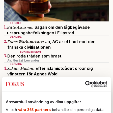
STICKET
1.
Bitte Assarmo:
Sagan om den lågbegåvade
ursprungsbefolkningen i Filipstad
KRÖNIKA
2.
Frans Wachtmeister:
Ja, AC är ett hot mot den
franska civilisationen
BOKRECENSION
3.
Den röda tråden som brast
Av: Gustaf Lewander
KRÖNIKA
4.
Sakine Madon:
Efter islamistdådet oroar sig
vänstern för Agnes Wold
KRÖNIKA
5.
Nina Lekander:
På ”Kommunisthögskolan” drömde
alla om att vara arbetarklass
STICKET
6.
Dan Korn:
Quisling, quislingar och sten i glashus
Ansvarsfull användning av dina uppgifter
Vi och
våra 363 partners
behandlar din personliga data,