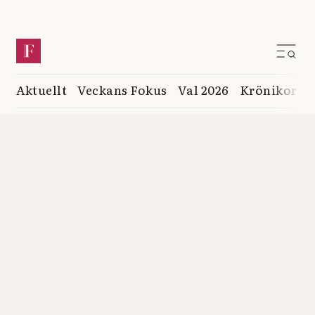
Aktuellt
Veckans Fokus
Val 2026
Krönikor
K