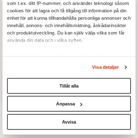
som t.ex. ditt IP-nummer, och använder teknologi såsom
cookies för att lagra och få tillgång till information på din
enhet för att kunna tillhandahålla personliga annonser och
innehåll, annons- och innehållsmätning, åskådarinsikter
och produktutveckling. Du kan själv välja vilka som får
använda din data och i vilka syften.
Ta reda på mer om hur dina personliga uppgifter
behandlas och ställ in dina preferenser i
detaljsektionen
.
Visa detaljer
Du kan ändra eller dra tillbaka ditt samtycke när som
helst från cookie-förklaringen.
Tillåt alla
Vi använder enhetsidentifierare för att anpassa innehållet
och annonserna till användarna, tillhandahålla funktioner
Anpassa
för sociala medier och analysera vår trafik. Vi
vidarebefordrar även sådana identifierare och annan
information från din enhet till de sociala medier och
Avvisa
annons- och analysföretag som vi samarbetar med.
Dessa kan i sin tur kombinera informationen med annan