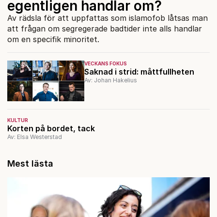
egentligen handlar om?
Av rädsla för att uppfattas som islamofob låtsas man
att frågan om segregerade badtider inte alls handlar
om en specifik minoritet.
VECKANS FOKUS
Saknad i strid: måttfullheten
Av: Johan Hakelius
KULTUR
Korten på bordet, tack
Av: Elsa Westerstad
Mest lästa