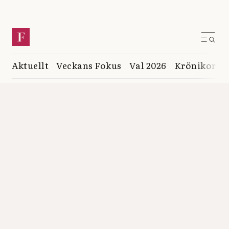
Aktuellt
Veckans Fokus
Val 2026
Krönikor
K