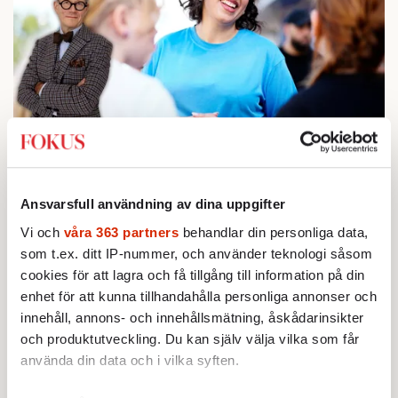
KRÖNIKA
1.
Johan Hakelius:
DN-rubriken visar vad som sägs
mellan raderna
BOKRECENSION
2.
Den röda tråden som brast
Ansvarsfull användning av dina uppgifter
Av: Gustaf Lewander
Vi och
våra 363 partners
behandlar din personliga data,
INRIKES
3.
Vattenbristen är här – men var femte liter läcker
som t.ex. ditt IP-nummer, och använder teknologi såsom
ut
cookies för att lagra och få tillgång till information på din
Av: Susanne Gäre
enhet för att kunna tillhandahålla personliga annonser och
KRÖNIKA
4.
Nina Lekander:
På ”Kommunisthögskolan” drömde
innehåll, annons- och innehållsmätning, åskådarinsikter
alla om att vara arbetarklass
och produktutveckling. Du kan själv välja vilka som får
KRÖNIKA
5.
Frans Wachtmeister:
använda din data och i vilka syften.
Ja, AC är ett hot mot den
franska civilisationen
STICKET