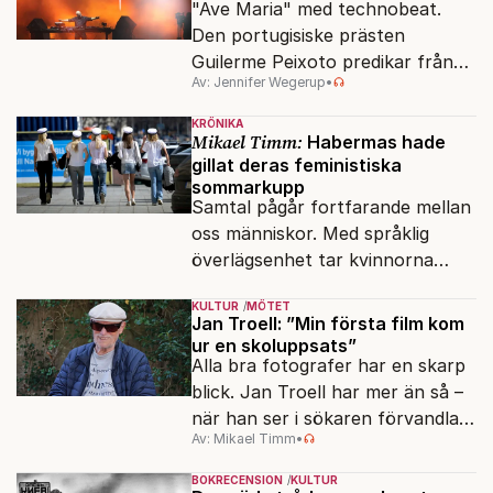
"Ave Maria" med technobeat.
Den portugisiske prästen
Guilerme Peixoto predikar från
Av: Jennifer Wegerup
•
DJ-båset.
KRÖNIKA
Mikael Timm:
Habermas hade
gillat deras feministiska
sommarkupp
Samtal pågår fortfarande mellan
oss människor. Med språklig
överlägsenhet tar kvinnorna
över det offentliga rummet.
KULTUR
MÖTET
Jan Troell: ”Min första film kom
ur en skoluppsats”
Alla bra fotografer har en skarp
blick. Jan Troell har mer än så –
när han ser i sökaren förvandlas
Av: Mikael Timm
•
vardagen till underverk. Fyllda 95
gör han en ny film.
BOKRECENSION
KULTUR