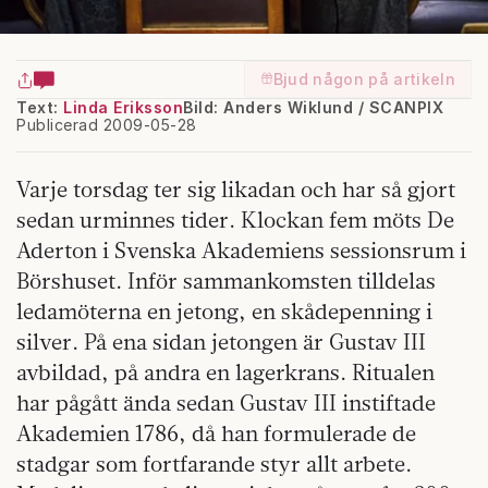
Bjud någon på artikeln
Text:
Linda Eriksson
Bild: Anders Wiklund / SCANPIX
Publicerad 2009-05-28
Varje torsdag ter sig likadan och har så gjort
sedan urminnes tider. Klockan fem möts De
Aderton i Svenska Akademiens sessionsrum i
Börshuset. Inför sammankomsten tilldelas
ledamöterna en jetong, en skådepenning i
silver. På ena sidan jetongen är Gustav III
avbildad, på andra en lagerkrans. Ritualen
har pågått ända sedan Gustav III instiftade
Akademien 1786, då han formulerade de
stadgar som fortfarande styr allt arbete.