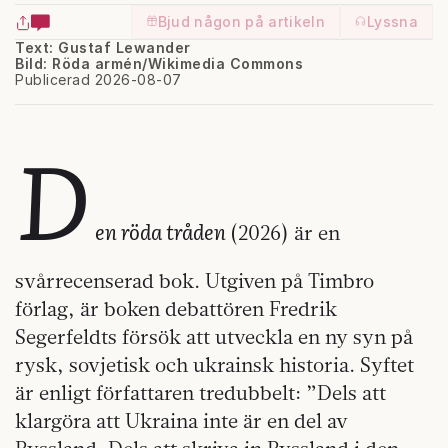
Bjud någon på artikeln
Lyssna
Text: Gustaf Lewander
Bild: Röda armén/Wikimedia Commons
Publicerad 2026-08-07
D
en röda tråden
(2026) är en
svårrecenserad bok. Utgiven på Timbro
förlag, är boken debattören Fredrik
Segerfeldts försök att utveckla en ny syn på
rysk, sovjetisk och ukrainsk historia. Syftet
är enligt författaren tredubbelt: ”Dels att
klargöra att Ukraina inte är en del av