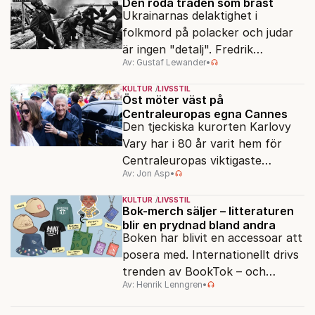
Den röda tråden som brast
Ukrainarnas delaktighet i
folkmord på polacker och judar
är ingen "detalj". Fredrik
Av: Gustaf Lewander
•
Segerfeldts iver att skildra den
ryska imperialismen leder till en
KULTUR
LIVSSTIL
förenklad bild av historien.
Öst möter väst på
Centraleuropas egna Cannes
Den tjeckiska kurorten Karlovy
Vary har i 80 år varit hem för
Centraleuropas viktigaste
Av: Jon Asp
•
filmfestival – en plats där
Hollywoodglans möter
KULTUR
LIVSSTIL
egensinnighet.
Bok-merch säljer – litteraturen
blir en prydnad bland andra
Boken har blivit en accessoar att
posera med. Internationellt drivs
trenden av BookTok – och
Av: Henrik Lenngren
•
förlagen följer efter.