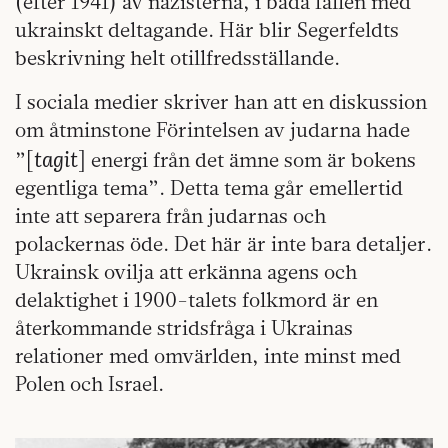
(efter 1941) av nazisterna, i båda fallen med
ukrainskt deltagande. Här blir Segerfeldts
beskrivning helt otillfredsställande.
I sociala medier skriver han att en diskussion
om åtminstone Förintelsen av judarna hade
tagit
”[
] energi från det ämne som är bokens
egentliga tema”. Detta tema går emellertid
inte att separera från judarnas och
polackernas öde. Det här är inte bara detaljer.
Ukrainsk ovilja att erkänna agens och
delaktighet i 1900-talets folkmord är en
återkommande stridsfråga i Ukrainas
relationer med omvärlden, inte minst med
Polen och Israel.