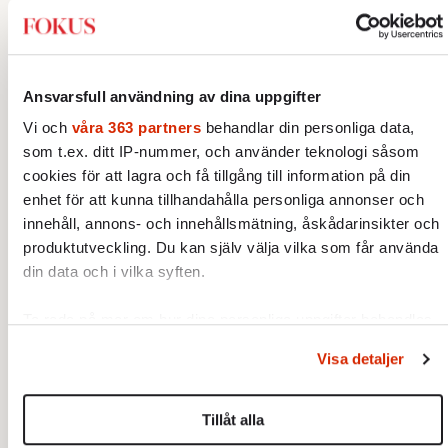
Ingår i nummer 2009-22
Kultur
Ekonomi
Litteratur
Ansvarsfull användning av dina uppgifter
Vi och
våra 363 partners
behandlar din personliga data,
Ekonomi
som t.ex. ditt IP-nummer, och använder teknologi såsom
cookies för att lagra och få tillgång till information på din
UTRIKES
VECKANS FOKUS
enhet för att kunna tillhandahålla personliga annonser och
Går Storbritannien att rädda?
Av: Lotta Dinkelspiel
•
innehåll, annons- och innehållsmätning, åskådarinsikter och
produktutveckling. Du kan själv välja vilka som får använda
din data och i vilka syften.
VECKANS FOKUS
Ta reda på mer om hur dina personliga uppgifter behandlas
Utköpsmiljarderna som döljer
och ställ in dina preferenser i
detaljsektionen
. Du kan
haverierna
Visa detaljer
Av: Henrik Sjögren
•
ändra eller dra tillbaka ditt samtycke när som helst från
cookie-förklaringen.
Tillåt alla
Vi använder enhetsidentifierare för att anpassa innehållet