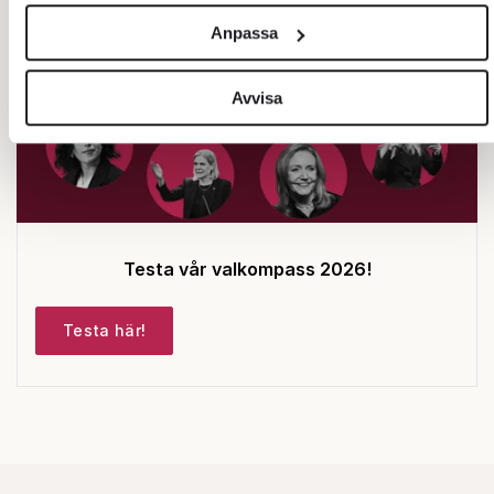
och annonserna till användarna, tillhandahålla funktioner för
Anpassa
sociala medier och analysera vår trafik. Vi vidarebefordrar
även sådana identifierare och annan information från din
enhet till de sociala medier och annons- och analysföretag
Avvisa
som vi samarbetar med. Dessa kan i sin tur kombinera
informationen med annan information som du har
tillhandahållit eller som de har samlat in när du har använt
deras tjänster.
Om du vill läsa mer om hur vi hanterar personuppgifter kan
du göra det
här
.
Testa vår valkompass 2026!
Testa här!