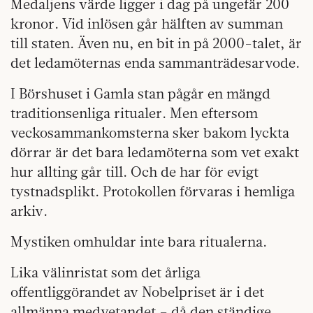
Medaljens värde ligger i dag på ungefär 200
kronor. Vid inlösen går hälften av summan
till staten. Även nu, en bit in på 2000-talet, är
det ledamöternas enda sammanträdesarvode.
I Börshuset i Gamla stan pågår en mängd
traditionsenliga ritualer. Men eftersom
veckosammankomsterna sker bakom lyckta
dörrar är det bara ledamöterna som vet exakt
hur allting går till. Och de har för evigt
tystnadsplikt. Protokollen förvaras i hemliga
arkiv.
Mystiken omhuldar inte bara ritualerna.
Lika välinristat som det årliga
offentliggörandet av Nobelpriset är i det
allmänna medvetandet – då den ständige