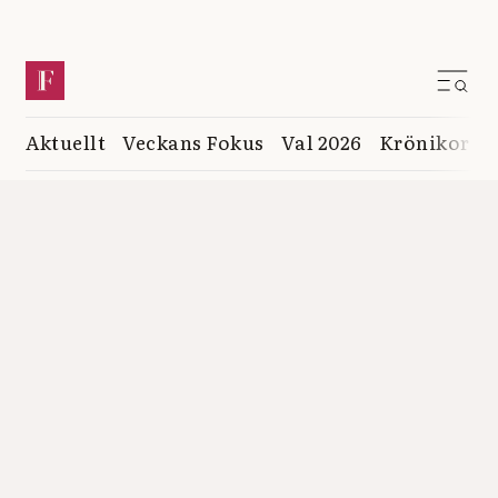
Aktuellt
Veckans Fokus
Val 2026
Krönikor
K