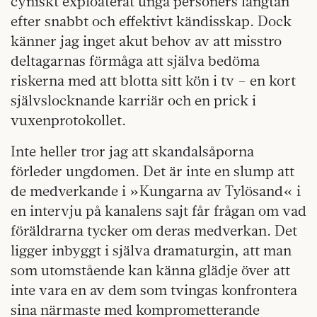
cyniskt exploaterat unga personers längtan
efter snabbt och effektivt kändisskap. Dock
känner jag inget akut behov av att misstro
deltagarnas förmåga att själva bedöma
riskerna med att blotta sitt kön i tv – en kort
självslocknande karriär och en prick i
vuxenprotokollet.
Inte heller tror jag att skandalsåporna
förleder ungdomen. Det är inte en slump att
de medverkande i »Kungarna av Tylösand« i
en intervju på kanalens sajt får frågan om vad
föräldrarna tycker om deras medverkan. Det
ligger inbyggt i själva dramaturgin, att man
som utomstående kan känna glädje över att
inte vara en av dem som tvingas konfrontera
sina närmaste med komprometterande