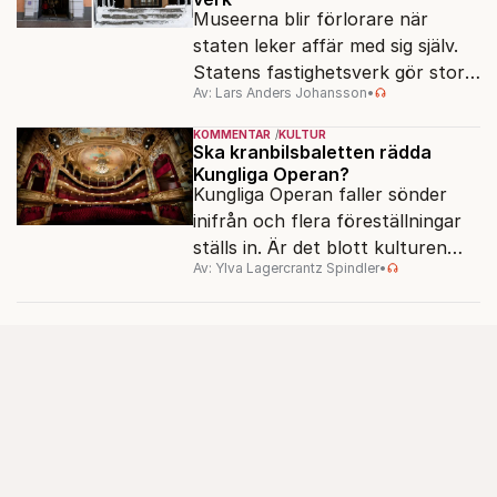
Museerna blir förlorare när
staten leker affär med sig själv.
Statens fastighetsverk gör stora
Av: Lars Anders Johansson
•
överskott – samtidigt som
museer hotas av nedläggning.
KOMMENTAR
KULTUR
Ska kranbilsbaletten rädda
Kungliga Operan?
Kungliga Operan faller sönder
inifrån och flera föreställningar
ställs in. Är det blott kulturen
Av: Ylva Lagercrantz Spindler
•
som kan rädda konsten när
pengarna tryter?