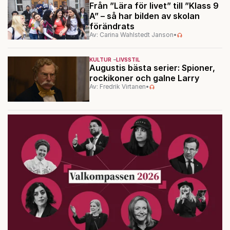
Från ”Lära för livet” till ”Klass 9
A” – så har bilden av skolan
förändrats
Av: Carina Wahlstedt Janson
•
KULTUR
LIVSSTIL
Augustis bästa serier: Spioner,
rockikoner och galne Larry
Av: Fredrik Virtanen
•