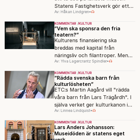
Statens Fastighetsverk gör ett
Av: Håkan Lindgren
•
överskott på 800 miljoner kronor
samtidigt som samlingarna hotas.
KOMMENTAR
KULTUR
”Vem ska sponsra den fria
teatern?”
Kulturens finansiering ska
breddas med kapital från
näringsliv och filantroper. Men
Av: Ylva Lagercrantz Spindler
•
frågan är, vilken kultur?
KOMMENTAR
KULTUR
”Rädda svenska barn från
kulturlösheten”
ETC:s Martin Aagård vill "rädda
våra barn från Lars Trägårdh". I
själva verket ger kulturkanon i
Av: Linnea Lindquist
•
skolan alla samma tillgång till den
svenska kulturen.
KOMMENTAR
KULTUR
Lars Anders Johansson:
Museidöden är statens eget
verk