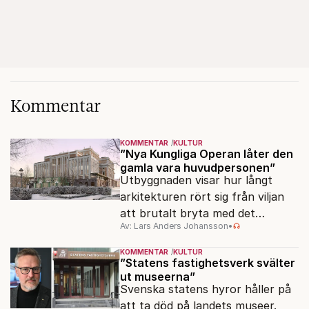
Kommentar
KOMMENTAR
KULTUR
”Nya Kungliga Operan låter den
gamla vara huvudpersonen”
Utbyggnaden visar hur långt
arkitekturen rört sig från viljan
att brutalt bryta med det
Av: Lars Anders Johansson
•
förflutna. Men varför är man så
rädd för detaljer?
KOMMENTAR
KULTUR
”Statens fastighetsverk svälter
ut museerna”
Svenska statens hyror håller på
att ta död på landets museer.