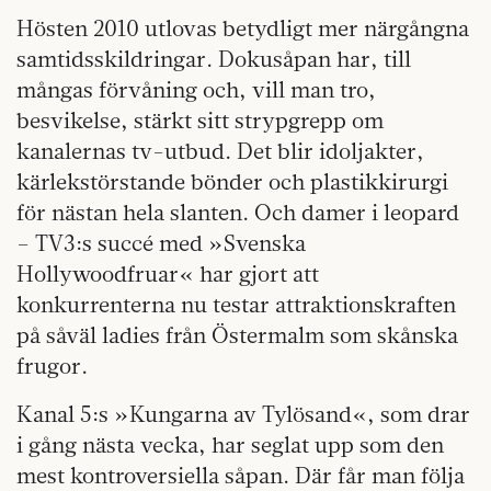
Hösten 2010 utlovas betydligt mer närgångna
samtidsskildringar. Doku­såpan har, till
mångas förvåning och, vill man tro,
besvikelse, stärkt sitt strypgrepp om
kanalernas tv-utbud. Det blir idoljakter,
kärlekstörstande bönder och plastikkirurgi
för nästan hela slanten. Och damer i leopard
– TV3:s succé med »Svenska
Hollywoodfruar« har gjort att
konkurrenterna nu testar attraktionskraften
på såväl ladies från Östermalm som skånska
frugor.
Kanal 5:s »Kungarna av Tylösand«, som drar
i gång nästa vecka, har seglat upp som den
mest kontroversiella såpan. Där får man följa