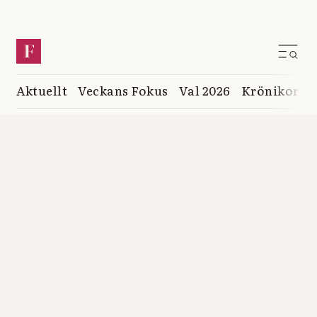
Aktuellt
Veckans Fokus
Val 2026
Krönikor
K