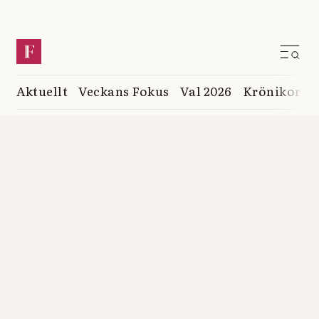
Aktuellt
Veckans Fokus
Val 2026
Krönikor
K