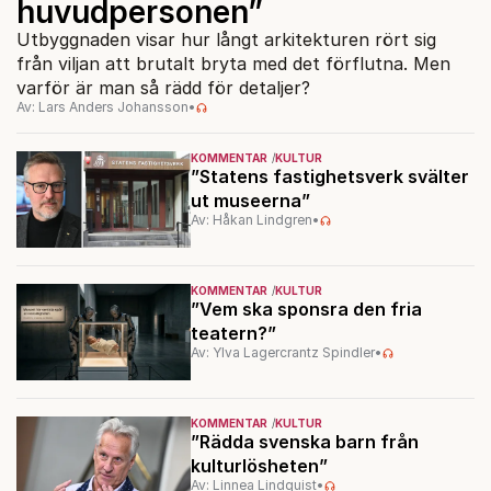
huvudpersonen”
Utbyggnaden visar hur långt arkitekturen rört sig
från viljan att brutalt bryta med det förflutna. Men
varför är man så rädd för detaljer?
Av: Lars Anders Johansson
•
KOMMENTAR
KULTUR
”Statens fastighetsverk svälter
ut museerna”
Av: Håkan Lindgren
•
KOMMENTAR
KULTUR
”Vem ska sponsra den fria
teatern?”
Av: Ylva Lagercrantz Spindler
•
KOMMENTAR
KULTUR
”Rädda svenska barn från
kulturlösheten”
Av: Linnea Lindquist
•