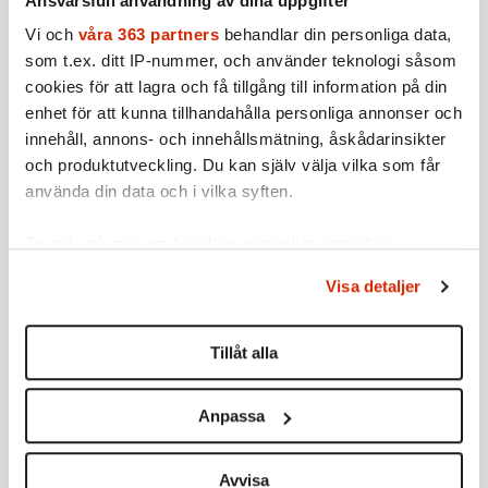
museerna
Ansvarsfull användning av dina uppgifter
Av: Lars Anders Johansson
Vi och
våra 363 partners
behandlar din personliga data,
KOMMENTAR
KULTUR
Om liberalismen är
som t.ex. ditt IP-nummer, och använder teknologi såsom
ensamhetens ideologi kan den
cookies för att lagra och få tillgång till information på din
inte stå emot nationalismen
enhet för att kunna tillhandahålla personliga annonser och
Av: Joel Halldorf
KOMMENTAR
KULTUR
innehåll, annons- och innehållsmätning, åskådarinsikter
Lars Anders Johansson: Sverige
och produktutveckling. Du kan själv välja vilka som får
behöver en egen
använda din data och i vilka syften.
renässansprins
Av: Lars Anders Johansson
KOMMENTAR
KULTUR
Ta reda på mer om hur dina personliga uppgifter
Det har den amerikanska
högern och Joel Halldorf
behandlas och ställ in dina preferenser i
detaljsektionen
.
Visa detaljer
gemensamt
Du kan ändra eller dra tillbaka ditt samtycke när som
Av: Jesper Ahlin Marceta
helst från cookie-förklaringen.
Ladda fler
Tillåt alla
Vi använder enhetsidentifierare för att anpassa innehållet
och annonserna till användarna, tillhandahålla funktioner
Mest lästa
Anpassa
för sociala medier och analysera vår trafik. Vi
vidarebefordrar även sådana identifierare och annan
information från din enhet till de sociala medier och
Avvisa