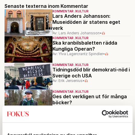
Senaste texterna inom Kommentar
KOMMENTAR
KULTUR
Lars Anders Johansson:
Museidöden är statens eget
verk
Av: Lars Anders Johansson
•
KOMMENTAR
KULTUR
Ska kranbilsbaletten rädda
Kungliga Operan?
Av: Ylva Lagercrantz Spindler
•
KOMMENTAR
KULTUR
Tidningsdöd blir demokrati-nöd i
Sverige och USA
Av: Erik Jersenius
•
KOMMENTAR
KULTUR
Ges det verkligen ut för många
böcker?
Av: Jeremiah Karlsson
•
KOMMENTAR
KULTUR
Ta tillbaka skyltarna – skärmar
och teknik är i vägen på