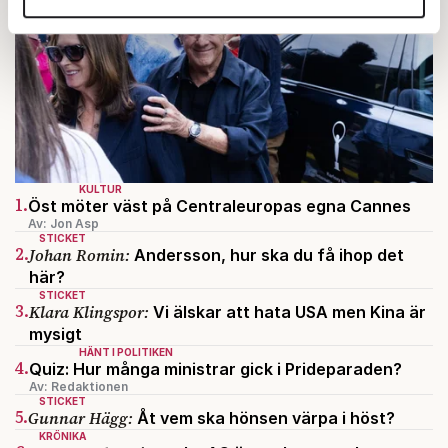
annons- och analysföretag som vi samarbetar med.
Dessa kan i sin tur kombinera informationen med annan
information som du har tillhandahållit eller som de har
samlat in när du har använt deras tjänster.
Om du vill läsa mer om hur vi hanterar personuppgifter
kan du göra det
här
.
KULTUR
1.
Öst möter väst på Centraleuropas egna Cannes
Av: Jon Asp
STICKET
2.
Johan Romin:
Andersson, hur ska du få ihop det
här?
STICKET
3.
Klara Klingspor:
Vi älskar att hata USA men Kina är
mysigt
HÄNT I POLITIKEN
4.
Quiz: Hur många ministrar gick i Prideparaden?
Av: Redaktionen
STICKET
5.
Gunnar Hägg:
Åt vem ska hönsen värpa i höst?
KRÖNIKA