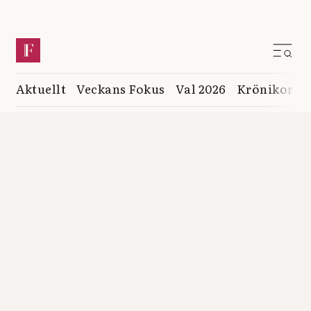
Aktuellt
Veckans Fokus
Val 2026
Krönikor
K