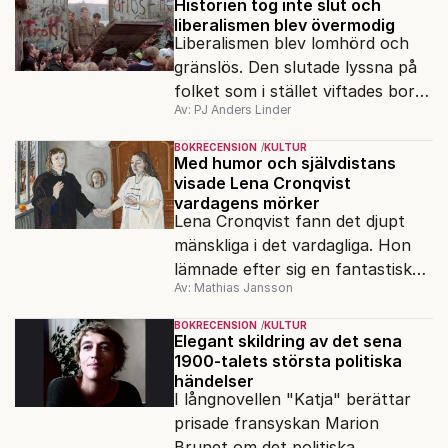
Historien tog inte slut och
liberalismen blev övermodig
Liberalismen blev lomhörd och
gränslös. Den slutade lyssna på
folket som i stället viftades bort
Av: PJ Anders Linder
och misstänkliggjordes. Men kan
liberalismen komma tillbaka?
BOKRECENSION
KULTUR
Med humor och självdistans
visade Lena Cronqvist
vardagens mörker
Lena Cronqvist fann det djupt
mänskliga i det vardagliga. Hon
lämnade efter sig en fantastisk
Av: Mathias Jansson
bildskatt. En ny visuell biografi
visar oss hennes inre värld.
BOKRECENSION
KULTUR
Elegant skildring av det sena
1900-talets största politiska
händelser
I långnovellen "Katja" berättar
prisade fransyskan Marion
Brunet om det politiska