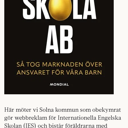
Här möter vi Solna kommun som obekymrat
gör webbreklam för Internationella Engelska
Skolan (IES) och bistår föräldrarna med