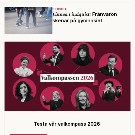
STICKET
Linnea Lindquist:
Frånvaron
skenar på gymnasiet
Testa vår valkompass 2026!