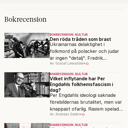
Bokrecension
BOKRECENSION
KULTUR
Den röda tråden som brast
Ukrainarnas delaktighet i
folkmord på polacker och judar
är ingen "detalj". Fredrik
Av: Gustaf Lewander
•
Segerfeldts iver att skildra den
ryska imperialismen leder till en
BOKRECENSION
KULTUR
förenklad bild av historien.
Vilket inflytande har Per
Engdahls folkhemsfascism i
dag?
Per Engdahls ideologi saknade
förebildernas brutalitet, men var
knappast ofarlig. Rasism spelades
Av: Andreas Gedin
•
ned i förmån för "kultur". Känns
det igen?
BOKRECENSION
KULTUR