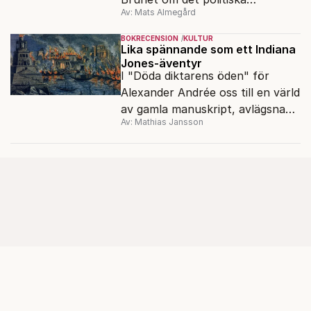
Av: Mats Almegård
förtrycket och frigörelsen i DDR.
BOKRECENSION
KULTUR
Lika spännande som ett Indiana
Jones-äventyr
I "Döda diktarens öden" för
Alexander Andrée oss till en värld
av gamla manuskript, avlägsna
Av: Mathias Jansson
kloster och förkolnade
papyrusrullar.