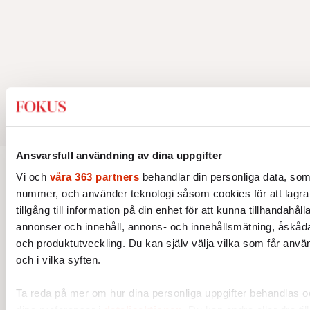
Ansvarsfull användning av dina uppgifter
Vi och
våra 363 partners
behandlar din personliga data, som t
KULTUR
LIVSSTIL
nummer, och använder teknologi såsom cookies för att lagra
Bok-merch säljer – litteraturen
tillgång till information på din enhet för att kunna tillhandahål
blir en prydnad bland andra
annonser och innehåll, annons- och innehållsmätning, åskåda
och produktutveckling. Du kan själv välja vilka som får anvä
Boken har blivit en accessoar att posera med.
och i vilka syften.
Internationellt drivs trenden av BookTok –
Ta reda på mer om hur dina personliga uppgifter behandlas oc
och förlagen följer efter.
dina preferenser i
detaljsektionen
. Du kan ändra eller dra til