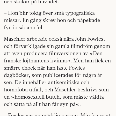
och skakar på huvudet.
– Hon blir tokig över små typografiska
missar. En gång skrev hon och påpekade
fyrtio sådana fel.
Maschler arbetade också nära John Fowles,
och förverkligade sin gamla filmdröm genom
att även producera filmversionen av »Den
franske löjtnantens kvinna«. Men han fick en
smärre chock när han läste Fowles
dagböcker, som publicerades för några år
sen. De innehåller antisemitiska och
homofoba utfall, och Maschler beskrivs som
en »homosexuell butch, som måste våldta
och sätta på allt han får syn på«.
– Fowles var en märklig person. Min fru sa att