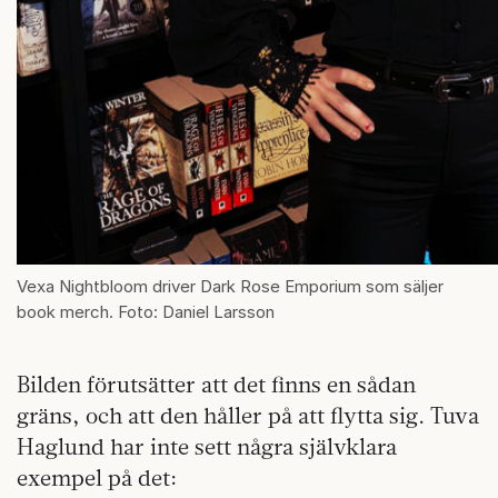
Vexa Nightbloom driver Dark Rose Emporium som säljer
book merch. Foto: Daniel Larsson
Bilden förutsätter att det finns en sådan
gräns, och att den håller på att flytta sig. Tuva
Haglund har inte sett några självklara
exempel på det: