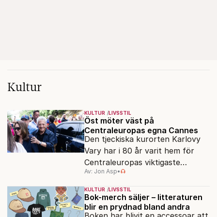
Kultur
KULTUR
LIVSSTIL
Öst möter väst på
Centraleuropas egna Cannes
Den tjeckiska kurorten Karlovy
Vary har i 80 år varit hem för
Centraleuropas viktigaste
Av: Jon Asp
•
filmfestival – en plats där
Hollywoodglans möter
KULTUR
LIVSSTIL
egensinnighet.
Bok-merch säljer – litteraturen
blir en prydnad bland andra
Boken har blivit en accessoar att