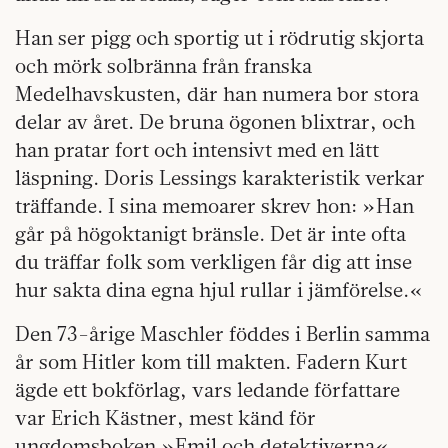
Han ser pigg och sportig ut i rödrutig skjorta
och mörk solbränna från franska
Medelhavskusten, där han numera bor stora
delar av året. De bruna ögonen blixtrar, och
han pratar fort och intensivt med en lätt
läspning. Doris Lessings karakteristik verkar
träffande. I sina memoarer skrev hon: »Han
går på högoktanigt bränsle. Det är inte ofta
du träffar folk som verkligen får dig att inse
hur sakta dina egna hjul rullar i jämförelse.«
Den 73-årige Maschler föddes i Berlin samma
år som Hitler kom till makten. Fadern Kurt
ägde ett bokförlag, vars ledande författare
var Erich Kästner, mest känd för
ungdomsboken »Emil och detektiverna«.