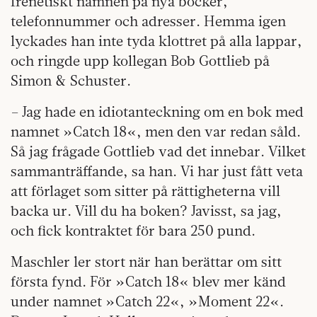
frenetiskt namnen på nya böcker,
telefonnummer och adresser. Hemma igen
lyckades han inte tyda klottret på alla lappar,
och ringde upp kollegan Bob Gottlieb på
Simon & Schuster.
– Jag hade en idiotanteckning om en bok med
namnet »Catch 18«, men den var redan såld.
Så jag frågade Gottlieb vad det innebar. Vilket
sammanträffande, sa han. Vi har just fått veta
att förlaget som sitter på rättigheterna vill
backa ur. Vill du ha boken? Javisst, sa jag,
och fick kontraktet för bara 250 pund.
Maschler ler stort när han berättar om sitt
första fynd. För »Catch 18« blev mer känd
under namnet »Catch 22«, »Moment 22«.