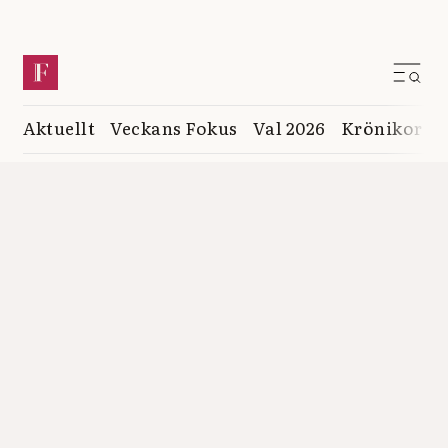
Aktuellt
Veckans Fokus
Val 2026
Krönikor
K