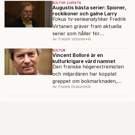
KULTUR
LIVSSTIL
Augustis bästa serier: Spioner,
rockikoner och galne Larry
Fokus tv-serieanalytiker Fredrik
Virtanen gräver fram aktuella
serier som håller för
Av: Fredrik Virtanen
•
augustisoffan – när
sensommarmörkret smyger sig
KULTUR
på och tv-utbudet blir din bästa
Vincent Bolloré är en
kulturkrigare värd namnet
vän.
Den franske högerextremisten
och miljardären har kopplat
greppet om bokmarknaden,
Av: Fredrik Ekelund
•
filmbolag, tv- och radiokanaler.
Det ska föra Le Pen till seger.