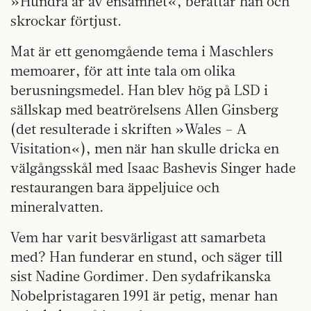
»Hundra år av ensamhet«, berättar han och
skrockar förtjust.
Mat är ett genomgående tema i Maschlers
memoarer, för att inte tala om olika
berusningsmedel. Han blev hög på LSD i
sällskap med beatrörelsens Allen Ginsberg
(det resulterade i skriften »Wales – A
Visitation«), men när han skulle dricka en
välgångsskål med Isaac Bashevis Singer hade
restaurangen bara äppeljuice och
mineralvatten.
Vem har varit besvärligast att samarbeta
med? Han funderar en stund, och säger till
sist Nadine Gordimer. Den sydafrikanska
Nobelpristagaren 1991 är petig, menar han