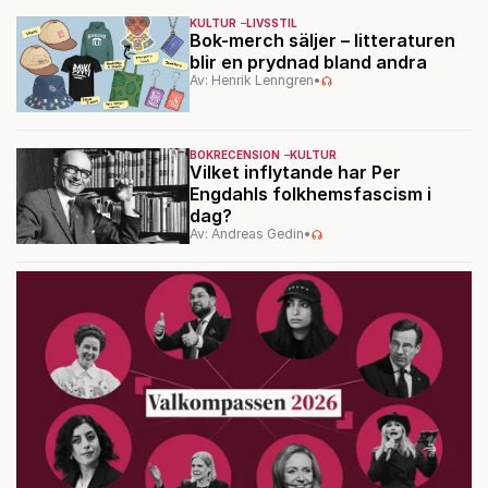
KULTUR
LIVSSTIL
Bok-merch säljer – litteraturen
blir en prydnad bland andra
Av: Henrik Lenngren
•
BOKRECENSION
KULTUR
Vilket inflytande har Per
Engdahls folkhemsfascism i
dag?
Av: Andreas Gedin
•