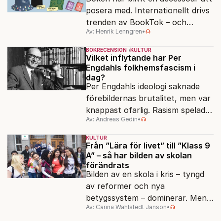
posera med. Internationellt drivs
trenden av BookTok – och
Av: Henrik Lenngren
•
förlagen följer efter.
BOKRECENSION
KULTUR
Vilket inflytande har Per
Engdahls folkhemsfascism i
dag?
Per Engdahls ideologi saknade
förebildernas brutalitet, men var
knappast ofarlig. Rasism spelades
Av: Andreas Gedin
•
ned i förmån för "kultur". Känns
det igen?
KULTUR
Från ”Lära för livet” till ”Klass 9
A” – så har bilden av skolan
förändrats
Bilden av en skola i kris – tyngd
av reformer och nya
betygssystem – dominerar. Men
Av: Carina Wahlstedt Janson
•
vem äger berättelsen om skolan?