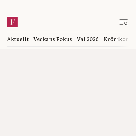
Aktuellt
Veckans Fokus
Val 2026
Krönikor
K