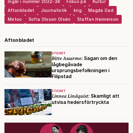
Ingår i nummer 2022-38
Fokus på
Kultur
Aftonbladet
Journalistik
krig
Magda Gad
Metoo
Sofia Olsson Olsén
Staffan Heimerson
Aftonbladet
STICKET
Bitte Assarmo:
Sagan om den
lågbegåvade
ursprungsbefolkningen i
Filipstad
STICKET
Linnea Lindquist:
Skamligt att
utvisa hedersförtryckta