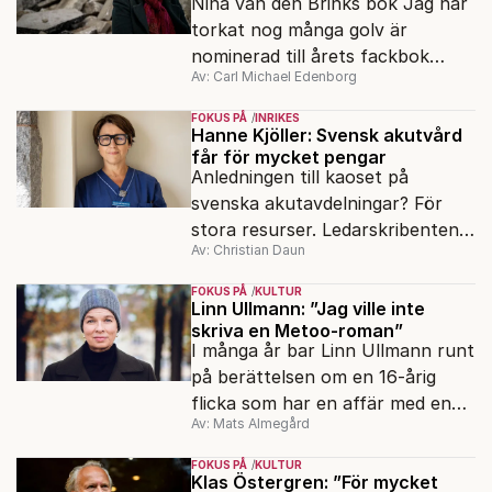
Nina van den Brinks bok Jag har
torkat nog många golv är
nominerad till årets fackbok
Av: Carl Michael Edenborg
2022. Här delar hon med sig av
sitt arbete bakom biografin om
FOKUS PÅ
INRIKES
Maja Ekelöf.
Hanne Kjöller: Svensk akutvård
får för mycket pengar
Anledningen till kaoset på
svenska akutavdelningar? För
stora resurser. Ledarskribenten,
Av: Christian Daun
författaren och sjuksköterskan
Hanne Kjöller har skrivit ännu en
FOKUS PÅ
KULTUR
bok som lär göra människor
Linn Ullmann: ”Jag ville inte
skriva en Metoo-roman”
rosenrasande.
I många år bar Linn Ullmann runt
på berättelsen om en 16-årig
flicka som har en affär med en
Av: Mats Almegård
äldre fotograf i Paris. När hon
väl började skriva drabbades hon
FOKUS PÅ
KULTUR
av ångest.
Klas Östergren: ”För mycket