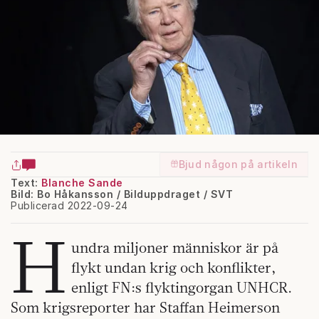
Bjud någon på artikeln
Text:
Blanche Sande
Bild: Bo Håkansson / Bilduppdraget / SVT
Publicerad 2022-09-24
H
undra miljoner människor är på
flykt undan krig och konflikter,
enligt FN:s flyktingorgan UNHCR.
Som krigsreporter har Staffan Heimerson