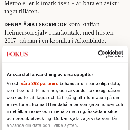
Metoo eller klimatkrisen – är bara en åsikt i
taget tillåten.
kom Staffan
DENNA ÅSIKTSKORRIDOR
Heimerson själv i närkontakt med hösten
2017, då han i en krönika i Aftonbladet
liknade metoo-rörelsens framfart vid
stalinistiska utrensningar, McCarthyismen i
USA och häxjakterna i Salem.
Ansvarsfull användning av dina uppgifter
– Den krönikan var ju lite utanför
Vi och
våra 363 partners
behandlar din personliga data,
åsiktskorridoren, medger han. Jag visste ju
som t.ex. ditt IP-nummer, och använder teknologi såsom
på förhand hur reaktionerna skulle bli. Mina
cookies för att lagra och få tillgång till information på din
vänner varnade mig för att jag skulle få ett
enhet för att kunna tillhandahålla personliga annonser och
helvete om jag skrev krönikan. Men jag blev
innehåll, annons- och innehållsmätning, åskådarinsikter
trött på den stora tystnaden. Så jag gjorde det
och produktutveckling. Du kan själv välja vilka som får
använda din data och i vilka syften.
hederliga som reporter och skrev om vad jag