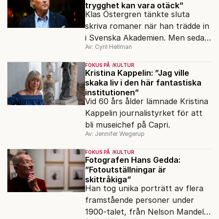
trygghet kan vara otäck”
Klas Östergren tänkte sluta
skriva romaner när han trädde in
i Svenska Akademien. Men sedan
Av: Cyril Hellman
kom skandalerna – och i dag är
han mer litterärt produktiv än
FOKUS PÅ
KULTUR
någonsin.
Kristina Kappelin: ”Jag ville
skaka liv i den här fantastiska
institutionen”
Vid 60 års ålder lämnade Kristina
Kappelin journalistyrket för att
bli museichef på Capri.
Av: Jennifer Wegerup
FOKUS PÅ
KULTUR
Fotografen Hans Gedda:
”Fotoutställningar är
skittråkiga”
Han tog unika porträtt av flera
framstående personer under
1900-talet, från Nelson Mandela