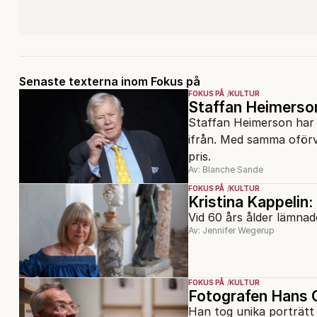
Senaste texterna inom Fokus på
FOKUS PÅ
KULTUR
Staffan Heimerso
Staffan Heimerson har ra
ifrån. Med samma oförv
pris.
Av: Blanche Sande
FOKUS PÅ
KULTUR
Kristina Kappelin: 
Vid 60 års ålder lämnade
Av: Jennifer Wegerup
FOKUS PÅ
KULTUR
Fotografen Hans G
Han tog unika porträtt