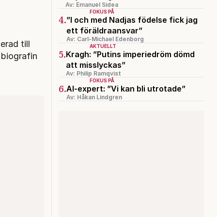
Av: Emanuel Sidea
FOKUS PÅ
4.
”I och med Nadjas födelse fick jag
ett föräldraansvar”
Av: Carl-Michael Edenborg
rad till
AKTUELLT
5.
Kragh: ”Putins imperiedröm dömd
biografin
att misslyckas”
Av: Philip Ramqvist
FOKUS PÅ
6.
AI-expert: ”Vi kan bli utrotade”
Av: Håkan Lindgren