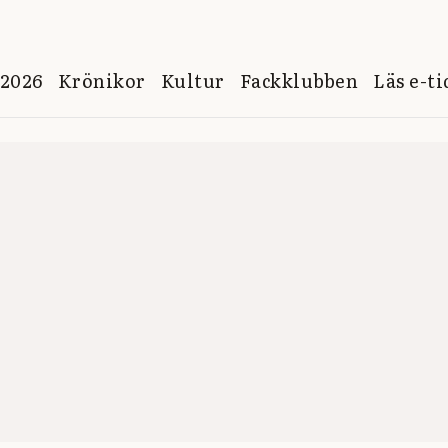
 2026
Krönikor
Kultur
Fackklubben
Läs e-t