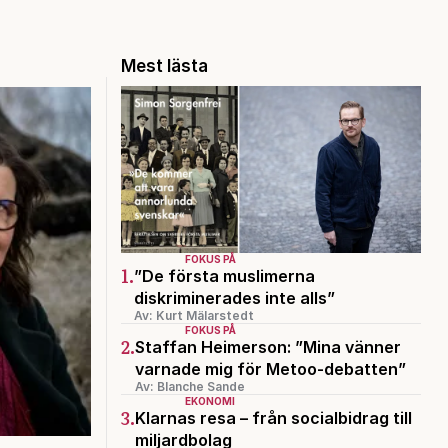
Mest lästa
FOKUS PÅ
1.
”De första muslimerna
diskriminerades inte alls”
Av: Kurt Mälarstedt
FOKUS PÅ
2.
Staffan Heimerson: ”Mina vänner
varnade mig för Metoo-debatten”
Av: Blanche Sande
EKONOMI
3.
Klarnas resa – från socialbidrag till
miljardbolag