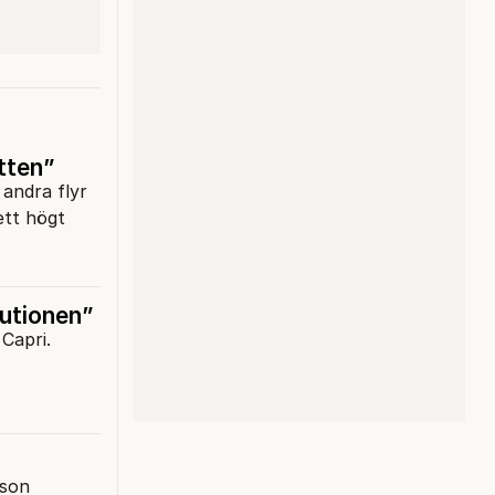
tten”
 andra flyr
ett högt
itutionen”
 Capri.
lson