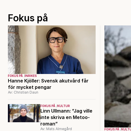
Fokus på
FOKUS PÅ
INRIKES
Hanne Kjöller: Svensk akutvård får
för mycket pengar
Av: Christian Daun
FOKUS PÅ
KULTUR
Linn Ullmann: ”Jag ville
inte skriva en Metoo-
roman”
Av: Mats Almegård
FOKUS PÅ
KULT