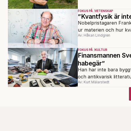
FOKUS PÅ
VETENSKAP
”Kvantfysik är int
Nobelpristagaren Frank
ur materien och hur kva
Av: Håkan Lindgren
FOKUS PÅ
KULTUR
Finansmannen Sven
habegär”
Han har inte bara byggt
och antikvarisk litterat
Av: Kurt Mälarstedt