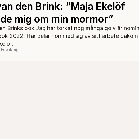
van den Brink: ”Maja Ekelöf
de mig om min mormor”
en Brinks bok Jag har torkat nog många golv är nomine
bok 2022. Här delar hon med sig av sitt arbete bakom 
elöf.
l Edenborg