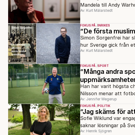
Mandela till Andy Warhol
Av: Kurt Mälarstedt
FOKUS PÅ
INRIKES
”De första muslime
Simon Sorgenfrei har sk
hur Sverige gick från et
Av: Kurt Mälarstedt
FOKUS PÅ
SPORT
”Många andra sport
uppmärksamhete
Han har varit högsta ch
Nilsson menar att fotbol
Av: Jennifer Wegerup
FOKUS PÅ
POLITIK
”Jag skäms för at
Sofie Wiklund var enga
saknar lösningar på Sv
Av: Henrik Sjögren