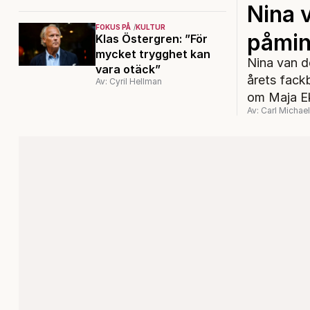
Nina 
FOKUS PÅ
KULTUR
påmin
Klas Östergren: ”För
mycket trygghet kan
Nina van d
vara otäck”
årets fack
Av: Cyril Hellman
om Maja Ek
Av: Carl Michae