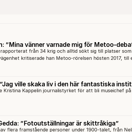
n: ”Mina vänner varnade mig för Metoo-deba
pporterat från 34 krig och alltid sökt sig till platser som
ägenhet kritiserade han Metoo-rörelsen hösten 2017, till 
”Jag ville skaka liv i den här fantastiska inst
 Kristina Kappelin journalistyrket för att bli museichef på
edda: ”Fotoutställningar är skittråkiga”
 av flera framstående personer under 1900-talet, från Ne