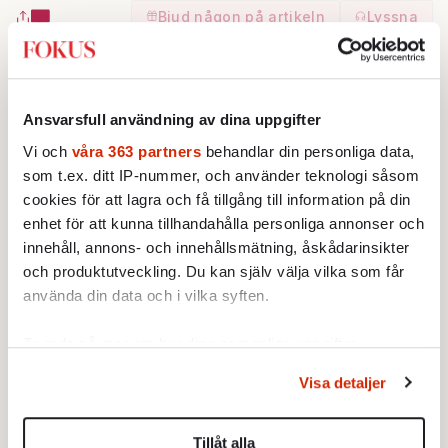
Bjud någon på artikeln
Lyssna
Text:
Ylva Lagercrantz Spindler
Bild: Pressbild/Playhouse Teater
Publicerad 2026-05-21
Ansvarsfull användning av dina uppgifter
Det här är en argumenterande text. Alla åsikter är
Vi och
våra 363 partners
behandlar din personliga data,
skribentens egna.
som t.ex. ditt IP-nummer, och använder teknologi såsom
cookies för att lagra och få tillgång till information på din
enhet för att kunna tillhandahålla personliga annonser och
innehåll, annons- och innehållsmätning, åskådarinsikter
K
och produktutveckling. Du kan själv välja vilka som får
använda din data och i vilka syften.
ulturminister Parisa Liljestrand (M)
Ta reda på mer om hur dina personliga uppgifter
behandlas och ställ in dina preferenser i
detaljsektionen
.
Visa detaljer
Du kan ändra eller dra tillbaka ditt samtycke när som
vill att kulturen ska finansieras mer av
helst från cookie-förklaringen.
företagssponsring och privata gåvor. Men det
Tillåt alla