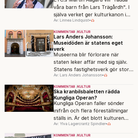
våra barn från Lars Trägårdh". I
själva verket ger kulturkanon i
Av: Linnea Lindquist
•
skolan alla samma tillgång till den
svenska kulturen.
KOMMENTAR
KULTUR
Lars Anders Johansson:
Museidöden är statens eget
verk
Museerna blir förlorare när
staten leker affär med sig själv.
Statens fastighetsverk gör stora
Av: Lars Anders Johansson
•
överskott – samtidigt som
museer hotas av nedläggning.
KOMMENTAR
KULTUR
Ska kranbilsbaletten rädda
Kungliga Operan?
Kungliga Operan faller sönder
inifrån och flera föreställningar
ställs in. Är det blott kulturen
Av: Ylva Lagercrantz Spindler
•
som kan rädda konsten när
pengarna tryter?
KOMMENTAR
KULTUR