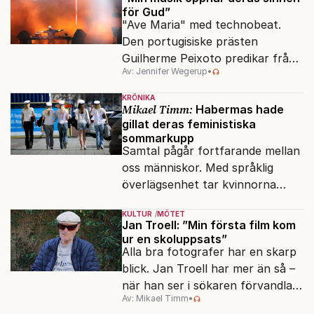
för Gud”
"Ave Maria" med technobeat.
Den portugisiske prästen
Guilherme Peixoto predikar från
Av: Jennifer Wegerup
•
DJ-båset.
KRÖNIKA
Mikael Timm:
Habermas hade
gillat deras feministiska
sommarkupp
Samtal pågår fortfarande mellan
oss människor. Med språklig
överlägsenhet tar kvinnorna
över det offentliga rummet.
KULTUR
MÖTET
Jan Troell: ”Min första film kom
ur en skoluppsats”
Alla bra fotografer har en skarp
blick. Jan Troell har mer än så –
när han ser i sökaren förvandlas
Av: Mikael Timm
•
vardagen till underverk. Fyllda 95