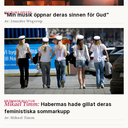
KULTUR
LIVSSTIL
”Min musik öppnar deras sinnen för Gud”
Av: Jennifer Wegerup
KRÖNIKOR
KULTUR
Mikael Timm:
Habermas hade gillat deras
feministiska sommarkupp
Av: Mikael Timm