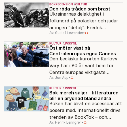
gör han en ny film.
BOKRECENSION
KULTUR
Den röda tråden som brast
Ukrainarnas delaktighet i
folkmord på polacker och judar
är ingen "detalj". Fredrik
Av: Gustaf Lewander
•
Segerfeldts iver att skildra den
ryska imperialismen leder till en
KULTUR
LIVSSTIL
förenklad bild av historien.
Öst möter väst på
Centraleuropas egna Cannes
Den tjeckiska kurorten Karlovy
Vary har i 80 år varit hem för
Centraleuropas viktigaste
Av: Jon Asp
•
filmfestival – en plats där
Hollywoodglans möter
KULTUR
LIVSSTIL
egensinnighet.
Bok-merch säljer – litteraturen
blir en prydnad bland andra
Boken har blivit en accessoar att
posera med. Internationellt drivs
trenden av BookTok – och
Av: Henrik Lenngren
•
förlagen följer efter.