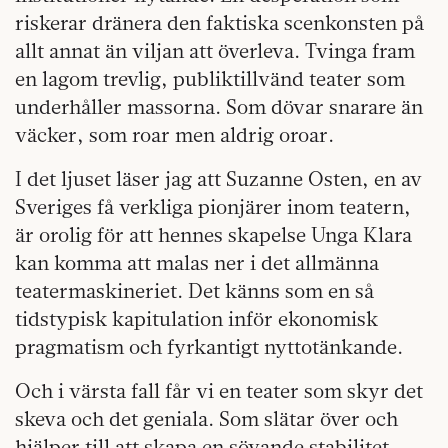
riskerar dränera den faktiska scenkonsten på
allt annat än viljan att överleva. Tvinga fram
en lagom trevlig, publiktillvänd teater som
underhåller massorna. Som dövar snarare än
väcker, som roar men aldrig oroar.
I det ljuset läser jag att Suzanne Osten, en av
Sveriges få verkliga pionjärer inom teatern,
är orolig för att hennes skapelse Unga Klara
kan komma att malas ner i det allmänna
teatermaskineriet. Det känns som en så
tidstypisk kapitulation inför ekonomisk
pragmatism och fyrkantigt nyttotänkande.
Och i värsta fall får vi en teater som skyr det
skeva och det geniala. Som slätar över och
hjälper till att skapa en sövande stabilitet.