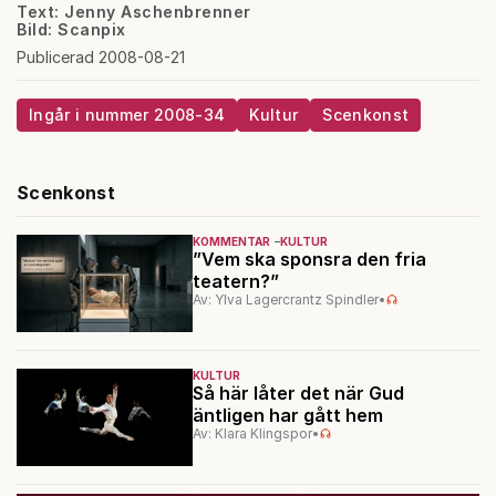
Text: Jenny Aschenbrenner
Bild: Scanpix
Publicerad 2008-08-21
Ingår i nummer 2008-34
Kultur
Scenkonst
Scenkonst
KOMMENTAR
KULTUR
”Vem ska sponsra den fria
teatern?”
Av: Ylva Lagercrantz Spindler
•
KULTUR
Så här låter det när Gud
äntligen har gått hem
Av: Klara Klingspor
•