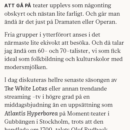
teater upplevs som någonting
ATT GÅ PÅ
obskyrt och nästan lite farligt. Och går man
ändå är det just på Dramaten eller Operan.
Fria grupper i ytterförort anses i det
närmaste lite ekivokt att besöka. Och då talar
jag ändå om 60- och 70-talister, vi som fick
ideal som folkbildning och kulturskolor med
modersmjölken.
I dag diskuteras hellre senaste säsongen av
The White Lotus
eller annan trendande
streaming -tv i högre grad på en
middagsbjudning än en uppsättning som
Atlantis Hyperborea
på Moment:teater i
Gubbängen i Stockholm, trots att den
handlade om 1700-talets Olof Rudbeck.