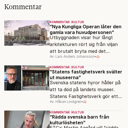
Kommentar
KOMMENTAR
KULTUR
”Nya Kungliga Operan låter den
gamla vara huvudpersonen”
Utbyggnaden visar hur långt
arkitekturen rört sig från viljan
att brutalt bryta med det
Av: Lars Anders Johansson
•
förflutna. Men varför är man så
rädd för detaljer?
KOMMENTAR
KULTUR
”Statens fastighetsverk svälter
ut museerna”
Svenska statens hyror håller på
att ta död på landets museer.
Statens Fastighetsverk gör ett
Av: Håkan Lindgren
•
överskott på 800 miljoner kronor
samtidigt som samlingarna hotas.
KOMMENTAR
KULTUR
”Rädda svenska barn från
kulturlösheten”
ETC:s Martin Aagård vill "rädda