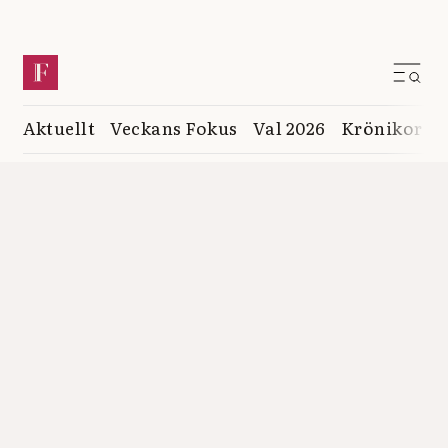
Aktuellt
Veckans Fokus
Val 2026
Krönikor
K