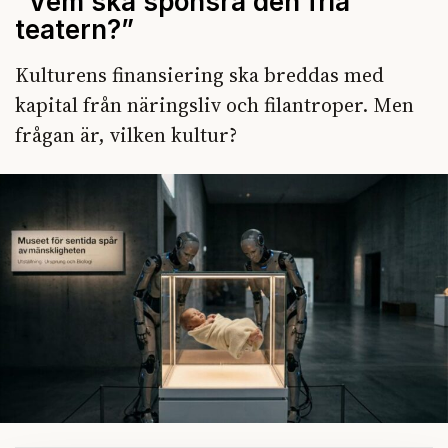
”Vem ska sponsra den fria
teatern?”
Kulturens finansiering ska breddas med
kapital från näringsliv och filantroper. Men
frågan är, vilken kultur?