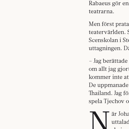
Rabaeus gör en 
teatrarna.
Men först prata
teatervärlden.
Scenskolan i St
uttagningen. D
– Jag berättade
om allt jag gjor
kommer inte at
De uppmanade mi
Thailand. Jag fö
spela Tjechov 
N
är Joh
uttala