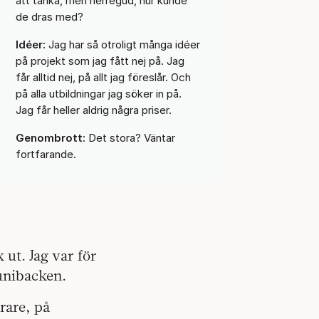
att tänka, men herregud, hur kunde
de dras med?
Idéer:
Jag har så otroligt många idéer
på projekt som jag fått nej på. Jag
får alltid nej, på allt jag föreslår. Och
på alla utbildningar jag söker in på.
Jag får heller aldrig några priser.
Genombrott:
Det stora? Väntar
fortfarande.
 ut. Jag var för
unibacken.
rare, på