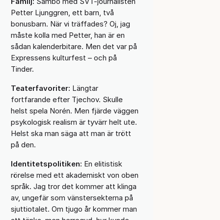
Familj:
Sambo med SVT-journalisten
Petter Ljunggren, ett barn, två
bonusbarn. När vi träffades? Oj, jag
måste kolla med Petter, han är en
sådan kalenderbitare. Men det var på
Expressens kulturfest – och på
Tinder.
Teaterfavoriter:
Längtar
fortfarande efter Tjechov. Skulle
helst spela Norén. Men fjärde väggen
psykologisk realism är tyvärr helt ute.
Helst ska man säga att man är trött
på den.
Identitetspolitiken:
En elitistisk
rörelse med ett akademiskt von oben
språk. Jag tror det kommer att klinga
av, ungefär som vänstersekterna på
sjuttiotalet. Om tjugo år kommer man