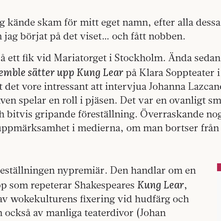
ag kände skam för mitt eget namn, efter alla dess
jag börjat på det viset… och fått nobben.
 på ett fik vid Mariatorget i Stockholm. Ända sedan 
nsemble sätter upp Kung Lear
på Klara Soppteater 
tt det vore intressant att intervjua Johanna Lazcan
även spelar en roll i pjäsen. Det var en ovanligt sm
 bitvis gripande föreställning. Överraskande nog
ppmärksamhet i medierna, om man bortser från
öreställningen nypremiär. Den handlar om en
Kung Lear
upp som repeterar Shakespeares
,
 av wokekulturens fixering vid hudfärg och
n också av manliga teaterdivor (Johan