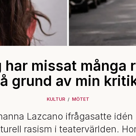
 har missat många r
å grund av min kriti
KULTUR
MÖTET
hanna Lazcano ifrågasatte idén
turell rasism i teatervärlden. Ho