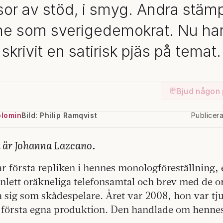
or av stöd, i smyg. Andra stäm
e som sverigedemokrat. Nu ha
skrivit en satirisk pjäs på temat.
Bjud någon 
olomin
Bild: Philip Ramqvist
Publicer
t är Johanna Lazcano.
ar första repliken i hennes monologföreställning,
inlett oräkneliga telefonsamtal och brev med de o
a sig som skådespelare. Året var 2008, hon var t
 första egna produktion. Den handlade om henne