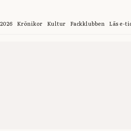
 2026
Krönikor
Kultur
Fackklubben
Läs e-t