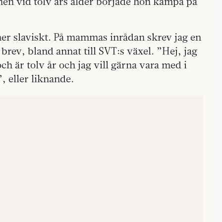
men vid tolv års ålder började hon kämpa på
mer slaviskt. På mammas inrådan skrev jag en
brev, bland annat till SVT:s växel. ”Hej, jag
ch är tolv år och jag vill gärna vara med i
 eller liknande.