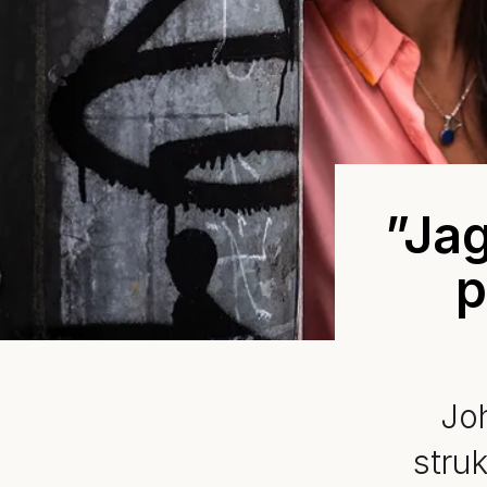
”Jag
p
Jo
struk