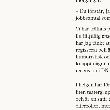
motgångar.
– Du förstår, j
jobbsamtal som 
Vi har träffats
En tillfällig e
har jag tänkt a
regisserat och 
humoristisk och
knappt någon u
recension i DN.
I helgen har f
liten teatergr
och är en satir
offerroller, me