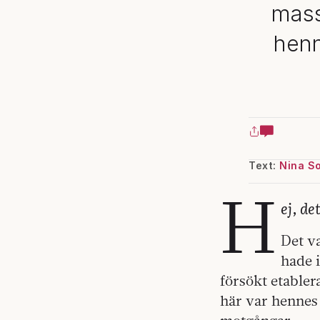
mass
henn
Text:
Nina S
H
ej, de
Det v
hade 
försökt etabler
här var hennes