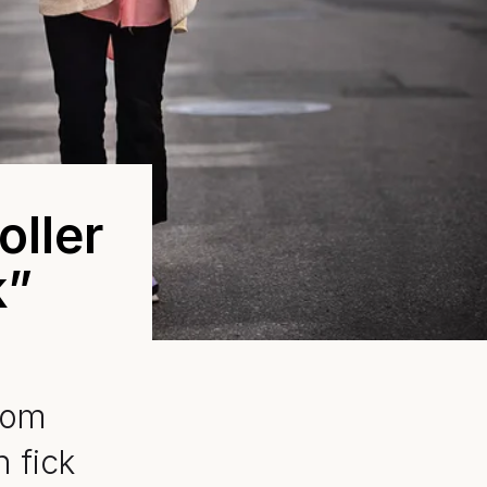
oller
k”
 om
n fick