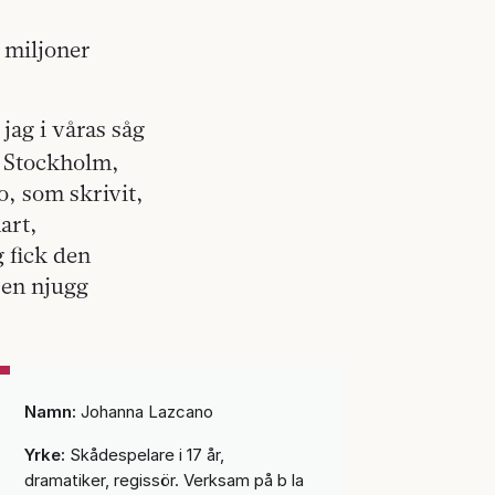
a miljoner
jag i våras såg
i Stockholm,
o, som skrivit,
art,
 fick den
 en njugg
Namn:
Johanna Lazcano
Yrke:
Skådespelare i 17 år,
dramatiker, regissör. Verksam på b la