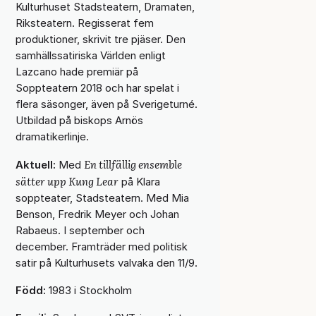
Kulturhuset Stadsteatern, Dramaten,
Riksteatern. Regisserat fem
produktioner, skrivit tre pjäser. Den
samhällssatiriska Världen enligt
Lazcano hade premiär på
Soppteatern 2018 och har spelat i
flera säsonger, även på Sverigeturné.
Utbildad på biskops Arnös
dramatikerlinje.
En tillfällig ensemble
Aktuell:
Med
sätter upp Kung Lear
på Klara
soppteater, Stadsteatern. Med Mia
Benson, Fredrik Meyer och Johan
Rabaeus. I september och
december. Framträder med politisk
satir på Kulturhusets valvaka den 11/9.
Född:
1983 i Stockholm