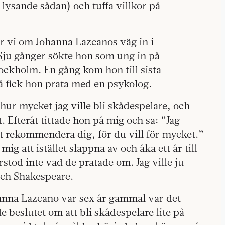
lysande sådan) och tuffa villkor på
r vi om Johanna Lazcanos väg in i
 Sju gånger sökte hon som ung in på
ockholm. En gång kom hon till sista
å fick hon prata med en psykolog.
 hur mycket jag ville bli skådespelare, och
t. Efteråt tittade hon på mig och sa: ”Jag
t rekommendera dig, för du vill för mycket.”
g att istället slappna av och åka ett år till
rstod inte vad de pratade om. Jag ville ju
och Shakespeare.
anna Lazcano var sex år gammal var det
de beslutet om att bli skådespelare lite på