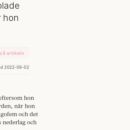
plade
r hon
på artikeln
ad 2022-09-02
 eftersom hon
rden, när hon
jugofem och det
s nederlag och