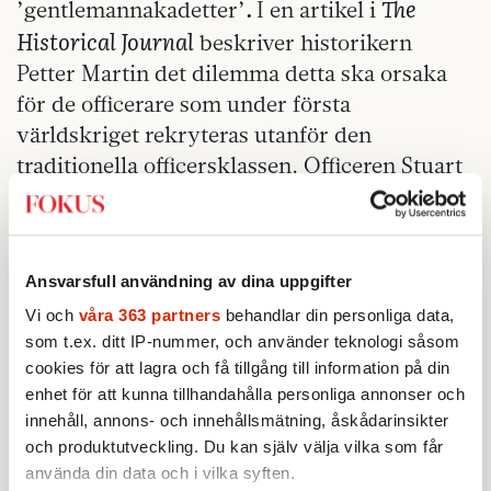
.
The
’gentlemannakadetter’
I en artikel i
Historical Journal
beskriver historikern
Petter Martin det dilemma detta ska orsaka
för de officerare som under första
världskriget rekryteras utanför den
traditionella officersklassen. Officeren Stuart
Cloete beskriver sig som djupt skakad av
nykomlingarnas avvikande sätt och känner
att en gräns är nådd då en officerskollega på
Ansvarsfull användning av dina uppgifter
arbetarsociolekt förklarar att han alltid
tvättar sig innan han rakar sig, ”I always
Vi och
våra 363 partners
behandlar din personliga data,
som t.ex. ditt IP-nummer, och använder teknologi såsom
wash me before I shave me”. Efter kriget ska
cookies för att lagra och få tillgång till information på din
de nya officerarna gå en statusmässigt osäker
enhet för att kunna tillhandahålla personliga annonser och
framtid till mötes och till slut ges epitetet
innehåll, annons- och innehållsmätning, åskådarinsikter
temporary gentlemen
, ’tillfälliga gentlemän’.
och produktutveckling. Du kan själv välja vilka som får
använda din data och i vilka syften.