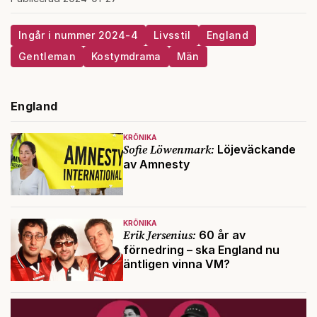
Ingår i nummer 2024-4
Livsstil
England
Gentleman
Kostymdrama
Män
England
KRÖNIKA
Sofie Löwenmark:
Löjeväckande
av Amnesty
KRÖNIKA
Erik Jersenius:
60 år av
förnedring – ska England nu
äntligen vinna VM?