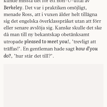
kunde missta det för ett non-U-uttal av
Berkeley
. Det var i praktiken omöjligt,
menade Ross, att i vuxen ålder helt tillägna
sig det engelska överklasspråket utan att förr
eller senare avslöja sig. Kanske skulle det ske
då man till ny bekantskap obetänksamt
pleased to meet you!
utropade
, ’trevligt att
how d’you
träffas!’. En gentleman hade sagt
do?
, ’hur står det till?’.