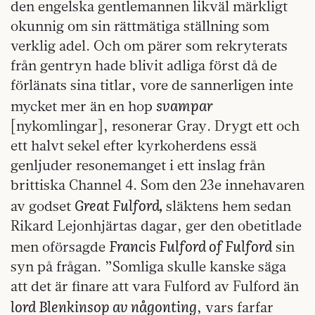
den engelska gentlemannen likväl märkligt
okunnig om sin rättmätiga ställning som
verklig adel. Och om pärer som rekryterats
från gentryn hade blivit adliga först då de
förlänats sina titlar, vore de sannerligen inte
svampar
mycket mer än en hop
[nykomlingar], resonerar Gray. Drygt ett och
ett halvt sekel efter kyrkoherdens essä
genljuder resonemanget i ett inslag från
brittiska Channel 4. Som den 23e innehavaren
Great Fulford,
av godset
släktens hem sedan
Rikard Lejonhjärtas dagar, ger den obetitlade
Francis Fulford of Fulford
men oförsagde
sin
syn på frågan. ”Somliga skulle kanske säga
att det är finare att vara Fulford av Fulford än
lord Blenkinsop av någonting
, vars farfar