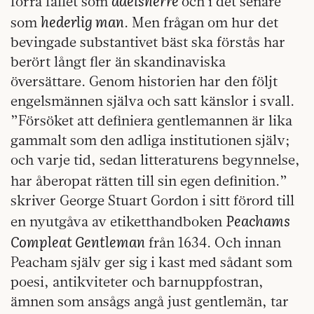
adelsherre
förra fallet som
och i det senare
hederlig man
som
. Men frågan om hur det
bevingade substantivet bäst ska förstås har
berört långt fler än skandinaviska
översättare. Genom historien har den följt
engelsmännen själva och satt känslor i svall.
”Försöket att definiera gentlemannen är lika
gammalt som den adliga institutionen själv;
och varje tid, sedan litteraturens begynnelse,
har åberopat rätten till sin egen definition.”
skriver George Stuart Gordon i sitt förord till
Peachams
en nyutgåva av etiketthandboken
Compleat Gentleman
från 1634. Och innan
Peacham själv ger sig i kast med sådant som
poesi, antikviteter och barnuppfostran,
ämnen som ansågs angå just gentlemän, tar