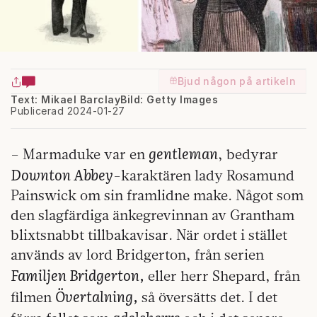
Bjud någon på artikeln
Text: Mikael Barclay
Bild: Getty Images
Publicerad 2024-01-27
gentleman
– Marmaduke var en
, bedyrar
Downton Abbey
-karaktären lady Rosamund
Painswick om sin framlidne make. Något som
den slagfärdiga änkegrevinnan av Grantham
blixtsnabbt tillbakavisar. När ordet i stället
används av lord Bridgerton, från serien
Familjen Bridgerton,
eller herr Shepard, från
Övertalning,
filmen
så översätts det. I det