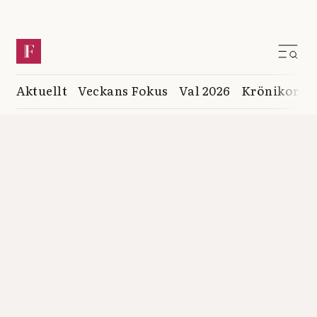
Aktuellt
Veckans Fokus
Val 2026
Krönikor
K