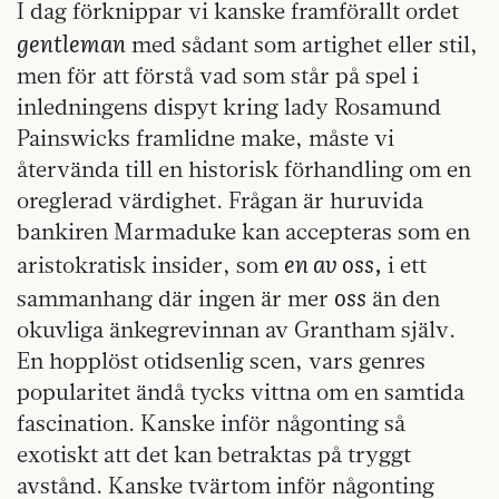
I dag förknippar vi kanske framförallt ordet
gentleman
med sådant som artighet eller stil,
men för att förstå vad som står på spel i
inledningens dispyt kring lady Rosamund
Painswicks framlidne make, måste vi
återvända till en historisk förhandling om en
oreglerad värdighet. Frågan är huruvida
bankiren Marmaduke kan accepteras som en
en av oss,
aristokratisk insider, som
i ett
oss
sammanhang där ingen är mer
än den
okuvliga änkegrevinnan av Grantham själv.
En hopplöst otidsenlig scen, vars genres
popularitet ändå tycks vittna om en samtida
fascination. Kanske inför någonting så
exotiskt att det kan betraktas på tryggt
avstånd. Kanske tvärtom inför någonting