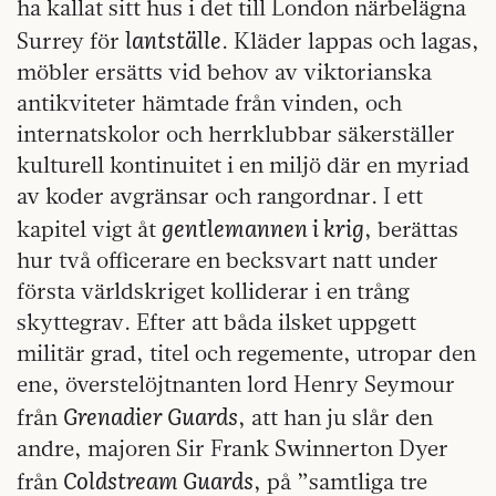
ha kallat sitt hus i det till London närbelägna
lantställe
Surrey för
. Kläder lappas och lagas,
möbler ersätts vid behov av viktorianska
antikviteter hämtade från vinden, och
internatskolor och herrklubbar säkerställer
kulturell kontinuitet i en miljö där en myriad
av koder avgränsar och rangordnar. I ett
gentlemannen i krig
kapitel vigt åt
, berättas
hur två officerare en becksvart natt under
första världskriget kolliderar i en trång
skyttegrav. Efter att båda ilsket uppgett
militär grad, titel och regemente, utropar den
ene, överstelöjtnanten lord Henry Seymour
Grenadier Guards
från
, att han ju slår den
andre, majoren Sir Frank Swinnerton Dyer
Coldstream Guards
från
, på ”samtliga tre