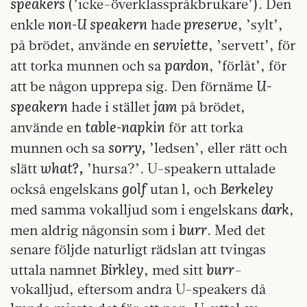
speakers
(’icke-överklasspråkbrukare’). Den
non-U speakern
preserve
enkle
hade
, ’sylt’,
serviette
på brödet, använde en
, ’servett’, för
pardon
att torka munnen och sa
, ’förlåt’, för
U-
att be någon upprepa sig. Den förnäme
speakern
jam
hade i stället
på brödet,
table-napkin
använde en
för att torka
sorry,
munnen och sa
’ledsen’, eller rätt och
what?,
slätt
’hursa?’. U-speakern uttalade
golf
Berkeley
också engelskans
utan l, och
dark
med samma vokalljud som i engelskans
,
burr
men aldrig någonsin som i
. Med det
senare följde naturligt rädslan att tvingas
Birkley
burr
uttala namnet
, med sitt
-
vokalljud, eftersom andra U-speakers då