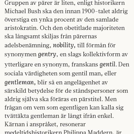
Gruppen av pärer är liten, enligt historikern
Michael Bush ska den innan 1900-talet aldrig
överstiga en ynka procent av den samlade
aristokratin. Och den obetitlade majoriteten
ska långsamt skiljas från pärernas
nobility,
adelsbenämning,
till förmån för
gentry
synonymen
, en slags kollektivform av
gentil
ytterligare en synonym, franskans
.
Den
,
sociala värdigheten som gentil man
eller
gentleman,
blir så en angelägenhet av
särskild betydelse för de ståndspersoner som
aldrig själva ska föräras en pärstitel. Men
frågan om vem som egentligen kan kalla sig
tvättäkta gentleman är långt ifrån enkel.
Kärnan i anspråket, resonerar
medeltidshistorikern Philippa Maddern, är