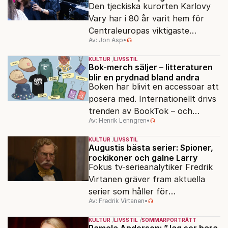
Den tjeckiska kurorten Karlovy
Vary har i 80 år varit hem för
Centraleuropas viktigaste
Av: Jon Asp
•
filmfestival – en plats där
Hollywoodglans möter
KULTUR
LIVSSTIL
egensinnighet.
Bok-merch säljer – litteraturen
blir en prydnad bland andra
Boken har blivit en accessoar att
posera med. Internationellt drivs
trenden av BookTok – och
Av: Henrik Lenngren
•
förlagen följer efter.
KULTUR
LIVSSTIL
Augustis bästa serier: Spioner,
rockikoner och galne Larry
Fokus tv-serieanalytiker Fredrik
Virtanen gräver fram aktuella
serier som håller för
Av: Fredrik Virtanen
•
augustisoffan – när
sensommarmörkret smyger sig
KULTUR
LIVSSTIL
SOMMARPORTRÄTT
på och tv-utbudet blir din bästa
Pamela Anderson: ”Jag ser bara