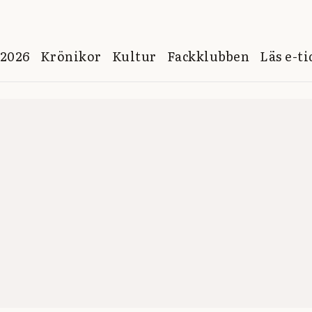
 2026
Krönikor
Kultur
Fackklubben
Läs e-t