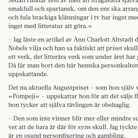
smakfull och spartansk, om den ens ska arran­
och fula brackiga klänningar i tv har inget m
inget med litteratur att göra.«
– Jag läste en artikel av Ann Charlott Altstadt
Nobels vilja och han sa faktiskt att priset skulle
ett verk, det litterära verk som under året har
Då får man bort den här hemska personkulte
uppskattande.
Det nu aktuella Augustpriset – som hon själv v
»Pompeji« – uppskattar hon för att det säljs f
hon tycker att själva tävlingen är obehaglig.
– Den som inte vinner blir mer eller mindre 
vet att de bara är där för syns skull. Jag tyckte
är en osund personfixering och gambling.