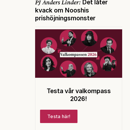
PJ Anders Linder:
Det låter
kvack om Nooshis
prishöjningsmonster
Testa vår valkompass
2026!
Testa här!