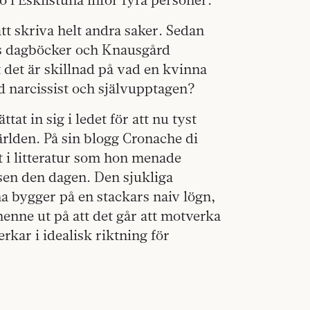
att skriva helt andra saker. Sedan
éns dagböcker och Knausgård
t det är skillnad på vad en kvinna
d narcissist och självupptagen?
ttat in sig i ledet för att nu tyst
rlden. På sin blogg Cronache di
 i litteratur som hon menade
sen den dagen. Den sjukliga
na bygger på en stackars naiv lögn,
enne ut på att det går att motverka
rkar i idealisk riktning för