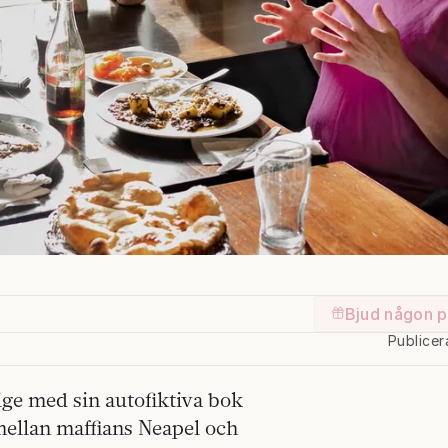
Bjud någon p
Publicer
ge med sin autofiktiva bok
ellan maffians Neapel och