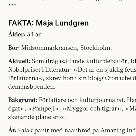
***
FAKTA:
Maja Lundgren
Ålder:
54 år.
Bor:
Midsommarkransen, Stockholm.
Aktuell:
Som ifrågasättande kulturdebattör, bl
Nobelpriset i litteratur: »Det är en sjuklig fet
författarna«, skrev hon i sin blogg Cronache d
demensboenden.
Bakgrund:
Författare och kulturjournalist. Ha
ögat«, »Pompeji«, »Myggor och tigrar«, »Mä
skenande planeten«.
Åt:
Palak panir med naanbröd på Amazing In