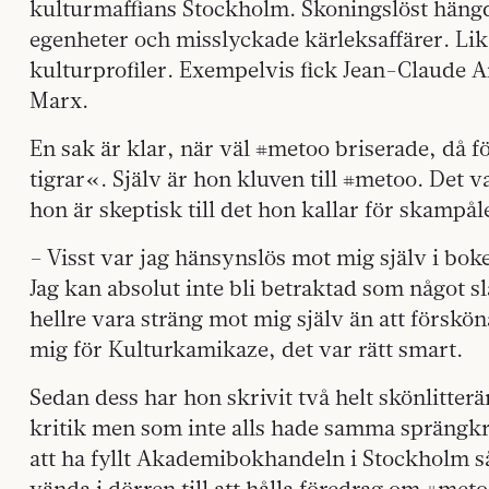
kulturmaffians Stockholm. Skoningslöst hängde
egenheter och misslyckade kärleksaffärer. Li
kulturprofiler. Exempelvis fick Jean-Claude A
Marx.
En sak är klar, när väl #metoo briserade, då
tigrar«. Själv är hon kluven till #metoo. Det 
hon är skeptisk till det hon kallar för skampål
– Visst var jag hänsynslös mot mig själv i bok
Jag kan absolut inte bli betraktad som något slag
hellre vara sträng mot mig själv än att förskön
mig för Kulturkamikaze, det var rätt smart.
Sedan dess har hon skrivit två helt skönlitterä
kritik men som inte alls hade samma sprängk
att ha fyllt Akademibokhandeln i Stockholm så 
vända i dörren till att hålla föredrag om #metoo