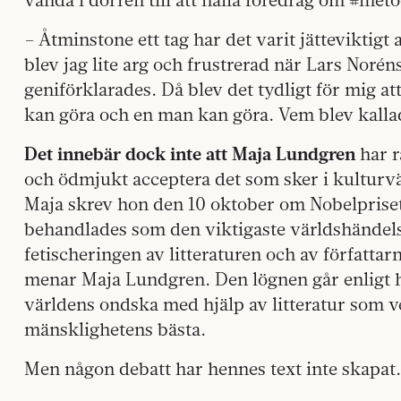
– Åtminstone ett tag har det varit jätteviktigt 
blev jag lite arg och frustrerad när Lars Nor
geniförklarades. Då blev det tydligt för mig at
kan göra och en man kan göra. Vem blev kalla
Det innebär dock inte att Maja Lundgren
har rä
och ödmjukt acceptera det som sker i kulturvä
Maja skrev hon den 10 oktober om Nobelpriset
behandlades som den viktigaste världshändel
fetischeringen av litteraturen och av författar
menar Maja Lundgren. Den lögnen går enligt h
världens ondska med hjälp av litteratur som ve
mänsklighetens bästa.
Men någon debatt har hennes text inte skapat.