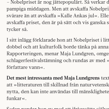
– Nobelpriset är nog jättepopulärt. Så verkar 
pampiga middagen. Men att avskaffa Nobelpriset
svårare än att avskaffa »Kalle Ankas jul«. Ell
avskaffa priset, den är på sätt och vis ganska
tycker så.
I sitt inlägg förklarade hon att Nobelpriset i li
dobbel och att kulturfolk borde tänka på anna
Rapporteringen, menar Maja Lundgren, omges
schlagerfestivalstämning och rundas av med »r
författare vann«.
Det mest intressanta med Maja Lundgrens
text
att »litteraturen till skillnad från naturvete
nytta, den kan inte användas till mänsklighete
funkar«.
Sedan rundar hon av med att ifrågasätta själv