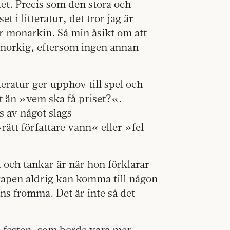
det. Precis som den stora och
 i litteratur, det tror jag är
er monarkin. Så min åsikt om att
 snorkig, eftersom ingen annan
tteratur ger upphov till spel och
t än »vem ska få priset?«.
 av något slags
ätt författare vann« eller »fel
 och tankar är när hon förklarar
nskapen aldrig kan komma till någon
ns fromma. Det är inte så det
a festen, som borde vara mer