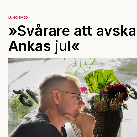
LUNCH MED
»Svårare att avska
Ankas jul«