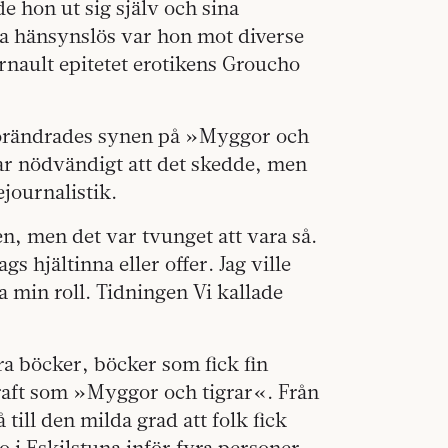
 hon ut sig själv och sina
ka hänsynslös var hon mot diverse
rnault epitetet erotikens Groucho
 förändrades synen på »Myggor och
var nödvändigt att det skedde, men
ejournalistik.
en, men det var tvunget att vara så.
s hjältinna eller offer. Jag ville
a min roll. Tidningen Vi kallade
ra böcker, böcker som fick fin
raft som »Myggor och tigrar«. Från
till den milda grad att folk fick
 i Eskils­tuna inför fyra personer.