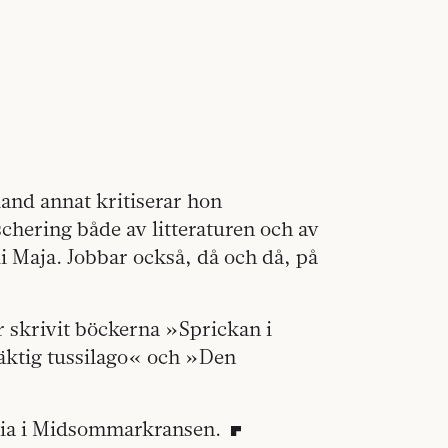
and annat kritiserar hon
ischering både av litteraturen och av
i Maja. Jobbar också, då och då, på
r skrivit böckerna »Sprickan i
ktig tussilago« och »Den
dia i Midsommarkransen.