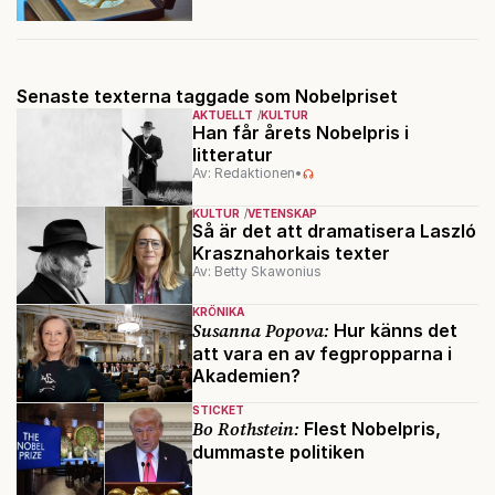
Senaste texterna taggade som Nobelpriset
AKTUELLT
KULTUR
Han får årets Nobelpris i
litteratur
Av: Redaktionen
•
KULTUR
VETENSKAP
Så är det att dramatisera Laszló
Krasznahorkais texter
Av: Betty Skawonius
KRÖNIKA
Susanna Popova:
Hur känns det
att vara en av fegpropparna i
Akademien?
STICKET
Bo Rothstein:
Flest Nobelpris,
dummaste politiken