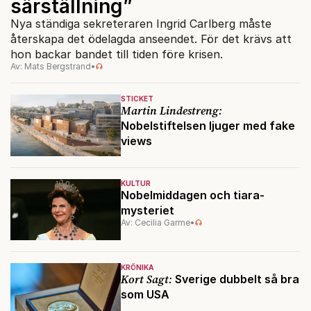
särställning”
Nya ständiga sekreteraren Ingrid Carlberg måste
återskapa det ödelagda anseendet. För det krävs att
hon backar bandet till tiden före krisen.
Av: Mats Bergstrand
•
STICKET
Martin Lindestreng:
Nobelstiftelsen ljuger med fake
views
KULTUR
Nobelmiddagen och tiara-
mysteriet
Av: Cecilia Garme
•
KRÖNIKA
Kort Sagt:
Sverige dubbelt så bra
som USA