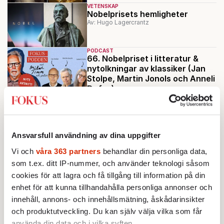
VETENSKAP
Nobelprisets hemligheter
Av: Hugo Lagercrantz
PODCAST
66. Nobelpriset i litteratur &
nytolkningar av klassiker (Jan
Stolpe, Martin Jonols och Anneli
Dufva)
Av: Redaktionen
KOMMENTAR
KULTUR
Först filmerna, sedan
pojkbanden och nu Nobelpriset
Av: Mikael Timm
Ansvarsfull användning av dina uppgifter
KULTUR
Vi och
våra 363 partners
behandlar din personliga data,
Mikael Timm: Jon Fosse är
som t.ex. ditt IP-nummer, och använder teknologi såsom
komplett obegriplig
cookies för att lagra och få tillgång till information på din
Av: Mikael Timm
enhet för att kunna tillhandahålla personliga annonser och
innehåll, annons- och innehållsmätning, åskådarinsikter
Ladda fler
och produktutveckling. Du kan själv välja vilka som får
använda din data och i vilka syften.