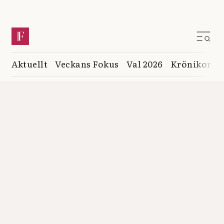
Aktuellt
Veckans Fokus
Val 2026
Krönikor
K