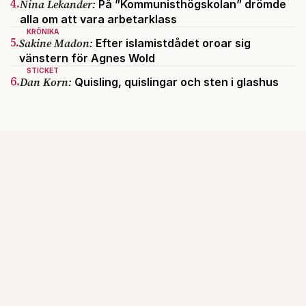
4.
Nina Lekander:
På ”Kommunisthögskolan” drömde
alla om att vara arbetarklass
KRÖNIKA
5.
Sakine Madon:
Efter islamistdådet oroar sig
vänstern för Agnes Wold
STICKET
6.
Dan Korn:
Quisling, quislingar och sten i glashus