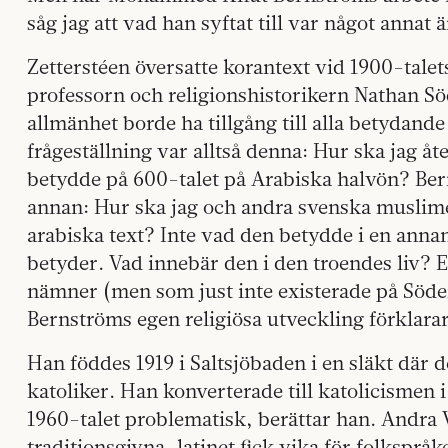
såg jag att vad han syftat till var något annat 
Zetterstéen översatte korantext vid 1900-tale
professorn och religionshistorikern Nathan S
allmänhet borde ha tillgång till alla betydande 
frågeställning var alltså denna: Hur ska jag å
betydde på 600-talet på Arabiska halvön? Ber
annan: Hur ska jag och andra svenska muslime
arabiska text? Inte vad den betydde i en anna
betyder. Vad innebär den i den troendes liv?
nämner (men som just inte existerade på Söde
Bernströms egen religiösa utveckling förklara
Han föddes 1919 i Saltsjöbaden i en släkt där 
katoliker. Han konverterade till katolicismen 
1960-talet problematisk, berättar han. Andra 
traditionsgivna, latinet fick vika för folkspråk