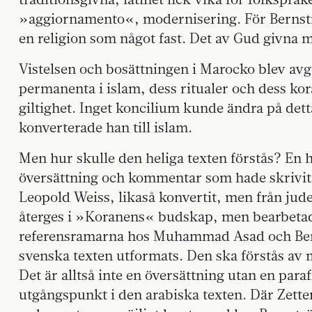
»aggiornamento«, modernisering. För Bernst
en religion som något fast. Det av Gud givna 
Vistelsen och bosättningen i Marocko blev av
permanenta i islam, dess ritualer och dess kor
giltighet. Inget koncilium kunde ändra på detta
konverterade han till islam.
Men hur skulle den heliga texten förstås? En 
översättning och kommentar som hade skrivi
Leopold Weiss, likaså konvertit, men från 
återges i »Koranens« budskap, men bearbetad
referensramarna hos Muhammad Asad och Bern
svenska texten utformats. Den ska förstås av
Det är alltså inte en översättning utan en par
utgångspunkt i den arabiska texten. Där Zetters