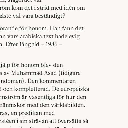
röm kom det i strid med idén om
måste väl vara beständigt?
görande för honom. Han fann det
an vars arabiska text hade evig
. Efter lång tid – 1986 –
hjälp för honom blev den
ts av Muhammad Asad (tidigare
judendomen). Den kommentaren
 och kompletterad. De europeiska
ström är väsentliga för hur den
 människor med den världsbilden.
afras, en predikan med
téen i sin strävan att översätta så