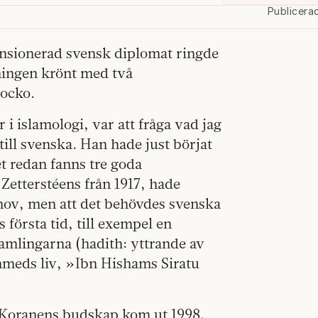
Publicera
pensionerad svensk diplomat ringde
ningen krönt med två
rocko.
 i islamologi, var att fråga vad jag
ill svenska. Han hade just börjat
et redan fanns tre goda
Zetterstéens från 1917, hade
ehov, men att det behövdes svenska
 första tid, till exempel en
amlingarna (hadith: yttrande av
eds liv, »Ibn Hishams Siratu
Koranens budskap kom ut 1998,