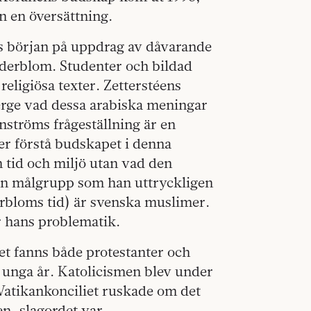
än en översättning.
ts början på uppdrag av dåvarande
öderblom. Studenter och bildad
religiösa texter. Zetterstéens
terge vad dessa arabiska meningar
nströms frågeställning är en
r förstå budskapet i denna
n tid och miljö utan vad den
 En målgrupp som han uttryckligen
rbloms tid) är svenska muslimer.
r hans problematik.
det fanns både protestanter och
i unga år. Katolicismen blev under
Vatikankonciliet ruskade om det
en, slagordet var