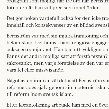
ordagrant som möjligt har tre ord har Bernströ
fotnoter där han vill precisera innebörden.
Det gör boken värdefull också för den icke t
innehåll och konsekvenser av en bildad svens
Bernström var med sin mjuka framtoning och s
bekantskap. Det fanns i hans religiösa enga
också en ödmjukhet. Han bad uttryckligen om 
Fanns det andra möjliga sätt att förstå texten
sakrosankt, men varje förståelse av den var 
vara fel eller missvisande.
Något av en ironi är väl detta att Bernström s
reformerades själv genom sin modernistiska 
till reform inom svensk islam.
Efter korantolkning arbetade han med en övers