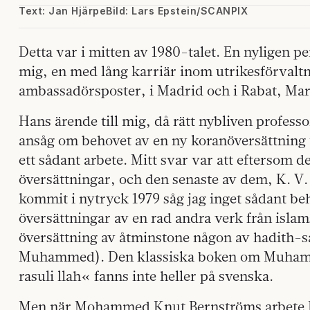
Text: Jan Hjärpe
Bild: Lars Epstein/SCANPIX
Detta var i mitten av 1980-talet. En nyligen 
mig, en med lång karriär inom utrikesförvalt
ambassadörsposter, i Madrid och i Rabat, Ma
Hans ärende till mig, då rätt nybliven professor
ansåg om behovet av en ny koranöversättning t
ett sådant arbete. Mitt svar var att eftersom d
översättningar, och den senaste av dem, K. V. 
kommit i nytryck 1979 såg jag inget sådant b
översättningar av en rad andra verk från islams
översättning av åtminstone någon av hadith-s
Muhammed). Den klassiska boken om Muhamm
rasuli llah« fanns inte heller på svenska.
Men när Mohammed Knut Bernströms arbete 