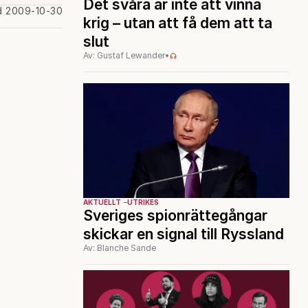
Det svåra är inte att vinna
d 2009-10-30
krig – utan att få dem att ta
slut
Av: Gustaf Lewander
•
AKTUELLT
UTRIKES
Sveriges spionrättegångar
skickar en signal till Ryssland
Av: Blanche Sande