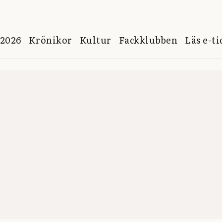
 2026
Krönikor
Kultur
Fackklubben
Läs e-t