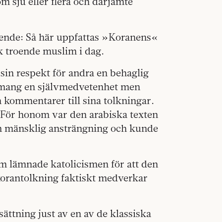
m sju eller flera och därjämte
roende: Så här uppfattas »Koranens«
k troende muslim i dag.
in respekt för andra en behaglig
gemang en självmedvetenhet men
kommentarer till sina tolkningar.
? För honom var den arabiska texten
en mänsklig ansträngning och kunde
om lämnade katolicismen för att den
korantolkning faktiskt medverkar
ättning just av en av de klassiska