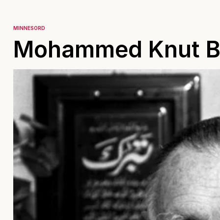
MINNESORD
Mohammed Knut B