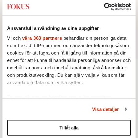
Ansvarsfull användning av dina uppgifter
Vi och
våra 363 partners
behandlar din personliga data,
som t.ex. ditt IP-nummer, och använder teknologi såsom
cookies för att lagra och få tillgång till information på din
enhet för att kunna tillhandahålla personliga annonser och
innehåll, annons- och innehållsmätning, åskådarinsikter
och produktutveckling. Du kan själv välja vilka som får
AKTUELLT
POLITIK
VAL 2026
använda din data och i vilka syften.
Väljarna är svala inför
arbetslösheten – än så länge
Ta reda på mer om hur dina personliga uppgifter
behandlas och ställ in dina preferenser i
detaljsektionen
.
Regeringen vill prata tillväxt och
Visa detaljer
Du kan ändra eller dra tillbaka ditt samtycke när som
inflationsbekämpning. Men att strunta i den
helst från cookie-förklaringen.
höga arbetslösheten kan bli farligt.
Tillåt alla
Vi använder enhetsidentifierare för att anpassa innehållet