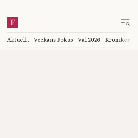
Aktuellt
Veckans Fokus
Val 2026
Krönikor
K