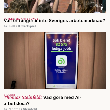
INRIKES
VECKANS FOKUS
Varför fungerar inte Sveriges arbetsmarknad?
Av: Lotta Dinkelspiel
STICKET
Thomas Steinfeld:
Vad göra med AI-
arbetslösa?
Av: Thomas Steinfeld