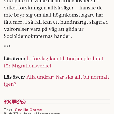
viktigare för väljarna än arbetslösheten –
vilket forskningen alltså säger – kanske de
inte bryr sig om ifall höginkomsttagare har
fått mer. I så fall kan ett hundraårigt slagträ i
valrörelser vara på väg att glida ur
Socialdemokraternas händer.
***
Läs även:
L-förslag kan bli början på slutet
för Migrationsverket
Läs även:
Alla undrar: När ska allt bli normalt
igen?
Text:
Cecilia Garme
Bild: TT / Henrik Montgomery