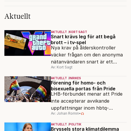
Aktuellt
AKTUELLT
KORT SAGT
Snart krävs leg för att begå
brott – i tv-spel
Nya krav på ålderskontroller
väcker frågan om den anonyma
nätanvändaren snart är ett
Av: Kort Sagt
minne blott.
AKTUELLT
INRIKES
Förening för homo- och
bisexuella portas från Pride
LHB-förbundet menar att Pride
inte accepterar avvikande
uppfattningar inom hbtq-
Av: Johan Romin
•
rörelsen. "Vi har inga problem
med transpersoner", säger
AKTUELLT
POLITIK
ordföranden Linn Saarinen.
Bryssels stora klimatdilemma