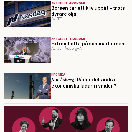
AKTUELLT
EKONOMI
Börsen tar ett kliv uppåt – trots
dyrare olja
Av: TT
AKTUELLT
EKONOMI
Extremhetta på sommarbörsen
Av: Jon Åsberg
•
KRÖNIKA
Jon Åsberg:
Råder det andra
ekonomiska lagar i rymden?