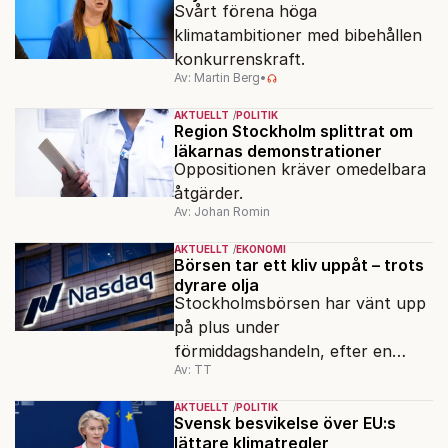
Svårt förena höga
klimatambitioner med bibehållen
konkurrenskraft.
Av: Martin Berg
•
AKTUELLT
POLITIK
Region Stockholm splittrat om
läkarnas demonstrationer
Oppositionen kräver omedelbara
åtgärder.
Av: Johan Romin
AKTUELLT
EKONOMI
Börsen tar ett kliv uppåt – trots
dyrare olja
Stockholmsbörsen har vänt upp
på plus under
förmiddagshandeln, efter en
Av: TT
inledning nedåt – trots ett högre
oljepris och AI-oro.
AKTUELLT
POLITIK
Svensk besvikelse över EU:s
lättare klimatregler