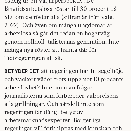
osexig ur ett väljarperspektiv. De
långtidsarbetslösa röstar till 30 procent på
SD, om de röstar alls (siffran är från valet
2022). Och även om många ungdomar är
arbetslösa så går det redan en högervåg
genom nollnoll-talisternas generation. Inte
många nya röster att hämta där för
Tidöregeringen alltså.
att regeringen har fri segelhöjd
BETYDER DET
och vackert väder trots uppemot 10 procents
arbetslöshet? Inte om man frågar
journalisterna som förbereder valrörelsens
alla grillningar. Och särskilt inte som
regeringen får dåligt betyg av
arbetsmarknadsexperter. Borgerliga
regeringar vill förknippas med kunskap och