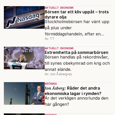
AKTUELLT
EKONOMI
Börsen tar ett kliv uppåt – trots
dyrare olja
Stockholmsbörsen har vänt upp
på plus under
förmiddagshandeln, efter en
Av: TT
inledning nedåt – trots ett högre
oljepris och AI-oro.
AKTUELLT
EKONOMI
Extremhetta på sommarbörsen
Börsen handlas på rekordnivåer,
till synes obekymrad om krig och
annat elände.
Av: Jon Åsberg
•
KRÖNIKA
Jon Åsberg:
Råder det andra
ekonomiska lagar i rymden?
Är det verkligen annorlunda den
här gången?