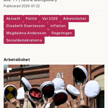
Publicerad 2026-01-22
Aktuellt
Politik
Val 2026
Arbetslöshet
Elisabeth Svantesson
inflation
Magdalena Andersson
Regeringen
Socialdemokraterna
Arbetslöshet