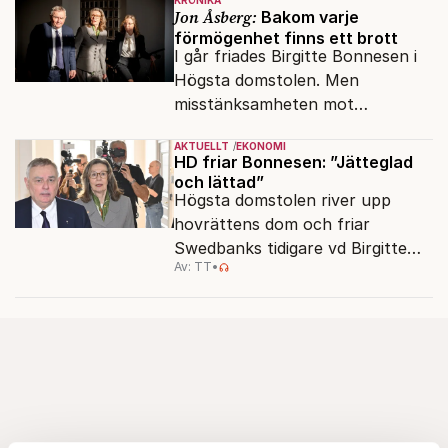
KRÖNIKA
Jon Åsberg:
Bakom varje
förmögenhet finns ett brott
I går friades Birgitte Bonnesen i
Högsta domstolen. Men
misstänksamheten mot
direktörer lever vidare i medierna.
AKTUELLT
EKONOMI
HD friar Bonnesen: ”Jätteglad
och lättad”
Högsta domstolen river upp
hovrättens dom och friar
Swedbanks tidigare vd Birgitte
Av: TT
•
Bonnesen från alla
brottsmisstankar.