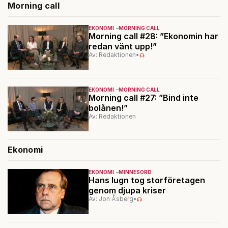
Morning call
EKONOMI
MORNING CALL
Morning call #28: ”Ekonomin har
redan vänt upp!”
Av: Redaktionen
•
EKONOMI
MORNING CALL
Morning call #27: ”Bind inte
bolånen!”
Av: Redaktionen
Ekonomi
EKONOMI
MINNESORD
Hans lugn tog storföretagen
genom djupa kriser
Av: Jon Åsberg
•