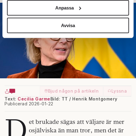
och annonserna till användarna, tillhandahålla funktioner
Anpassa
för sociala medier och analysera vår trafik. Vi
vidarebefordrar även sådana identifierare och annan
information från din enhet till de sociala medier och
Avvisa
annons- och analysföretag som vi samarbetar med.
Dessa kan i sin tur kombinera informationen med annan
information som du har tillhandahållit eller som de har
samlat in när du har använt deras tjänster.
Om du vill läsa mer om hur vi hanterar personuppgifter
kan du göra det
här
.
Bjud någon på artikeln
Lyssna
Text:
Cecilia Garme
Bild: TT / Henrik Montgomery
Publicerad 2026-01-22
D
et brukade sägas att väljare är mer
osjälviska än man tror, men det är