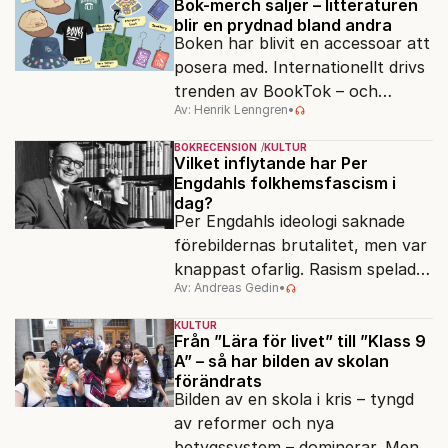
Bok-merch säljer – litteraturen
blir en prydnad bland andra
Boken har blivit en accessoar att
posera med. Internationellt drivs
trenden av BookTok – och
Av: Henrik Lenngren
•
förlagen följer efter.
BOKRECENSION
KULTUR
Vilket inflytande har Per
Engdahls folkhemsfascism i
dag?
Per Engdahls ideologi saknade
förebildernas brutalitet, men var
knappast ofarlig. Rasism spelades
Av: Andreas Gedin
•
ned i förmån för "kultur". Känns
det igen?
KULTUR
Från ”Lära för livet” till ”Klass 9
A” – så har bilden av skolan
förändrats
Bilden av en skola i kris – tyngd
av reformer och nya
betygssystem – dominerar. Men