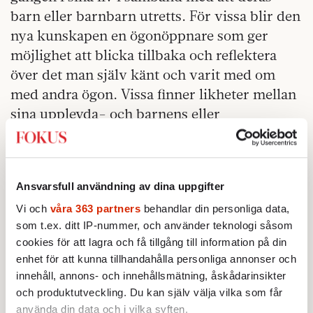
barn eller barnbarn utretts. För vissa blir den
nya kunskapen en ögonöppnare som ger
möjlighet att blicka tillbaka och reflektera
över det man själv känt och varit med om
med andra ögon. Vissa finner likheter mellan
sina upplevda- och barnens eller
barnbarnens diagnostiserade problem och
svårigheter.
– En sådan insikt kan vara befriande då man
Ansvarsfull användning av dina uppgifter
plötsligt får en bättre förståelse för varför
Vi och
våra 363 partners
behandlar din personliga data,
man är som man är och har mått som man
som t.ex. ditt IP-nummer, och använder teknologi såsom
har mått. Men den kan också väcka till liv
cookies för att lagra och få tillgång till information på din
enhet för att kunna tillhandahålla personliga annonser och
stor sorg, då den kan förklara en rad
innehåll, annons- och innehållsmätning, åskådarinsikter
misslyckanden, uppbrott och problem som
och produktutveckling. Du kan själv välja vilka som får
kommit av att man haft bristande
använda din data och i vilka syften.