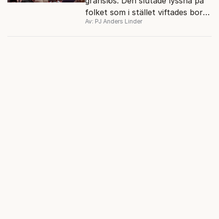
gränslös. Den slutade lyssna på
folket som i stället viftades bort
Av: PJ Anders Linder
och misstänkliggjordes. Men kan
liberalismen komma tillbaka?