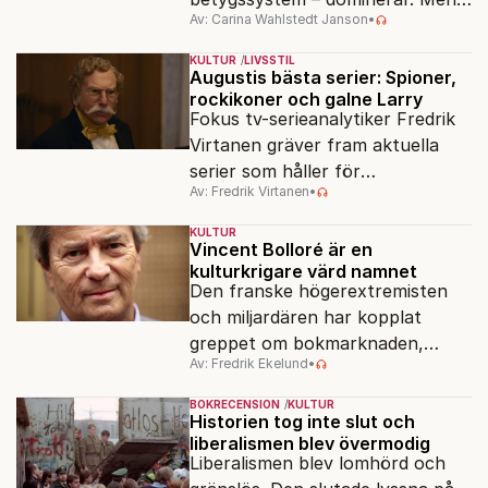
Av: Carina Wahlstedt Janson
•
vem äger berättelsen om skolan?
KULTUR
LIVSSTIL
Augustis bästa serier: Spioner,
rockikoner och galne Larry
Fokus tv-serieanalytiker Fredrik
Virtanen gräver fram aktuella
serier som håller för
Av: Fredrik Virtanen
•
augustisoffan – när
sensommarmörkret smyger sig
KULTUR
på och tv-utbudet blir din bästa
Vincent Bolloré är en
kulturkrigare värd namnet
vän.
Den franske högerextremisten
och miljardären har kopplat
greppet om bokmarknaden,
Av: Fredrik Ekelund
•
filmbolag, tv- och radiokanaler.
Det ska föra Le Pen till seger.
BOKRECENSION
KULTUR
Historien tog inte slut och
liberalismen blev övermodig
Liberalismen blev lomhörd och