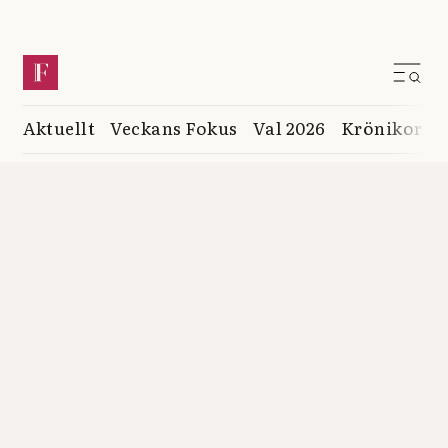
Aktuellt
Veckans Fokus
Val 2026
Krönikor
K