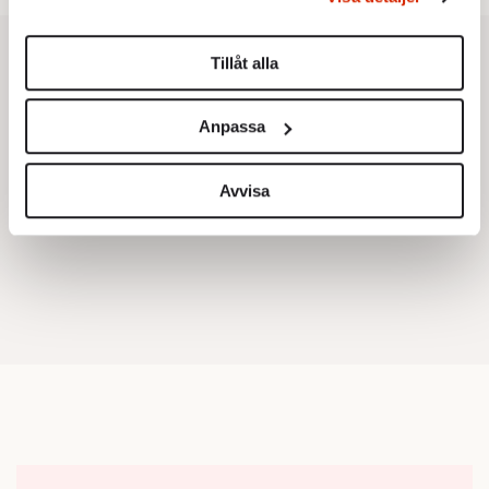
Du kan ändra eller dra tillbaka ditt samtycke när som
helst från cookie-förklaringen.
Tillåt alla
Vi använder enhetsidentifierare för att anpassa innehållet
och annonserna till användarna, tillhandahålla funktioner
Anpassa
för sociala medier och analysera vår trafik. Vi
vidarebefordrar även sådana identifierare och annan
information från din enhet till de sociala medier och
Avvisa
annons- och analysföretag som vi samarbetar med.
Dessa kan i sin tur kombinera informationen med annan
information som du har tillhandahållit eller som de har
samlat in när du har använt deras tjänster.
Om du vill läsa mer om hur vi hanterar personuppgifter
kan du göra det
här
.