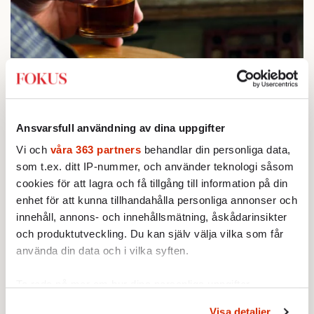
STICKET
1.
Bitte Assarmo:
Sagan om den lågbegåvade
ursprungsbefolkningen i Filipstad
KRÖNIKA
2.
Frans Wachtmeister:
Ja, AC är ett hot mot den
Ansvarsfull användning av dina uppgifter
franska civilisationen
KRÖNIKA
Vi och
våra 363 partners
behandlar din personliga data,
3.
Sakine Madon:
Efter islamistdådet oroar sig
som t.ex. ditt IP-nummer, och använder teknologi såsom
vänstern för Agnes Wold
cookies för att lagra och få tillgång till information på din
STICKET
4.
Dan Korn:
Quisling, quislingar och sten i glashus
enhet för att kunna tillhandahålla personliga annonser och
KRÖNIKA
5.
innehåll, annons- och innehållsmätning, åskådarinsikter
Nina Lekander:
På ”Kommunisthögskolan” drömde
alla om att vara arbetarklass
och produktutveckling. Du kan själv välja vilka som får
STICKET
använda din data och i vilka syften.
6.
Johan Romin:
Andersson, hur ska du få ihop det
här?
Ta reda på mer om hur dina personliga uppgifter
behandlas och ställ in dina preferenser i
detaljsektionen
.
Visa detaljer