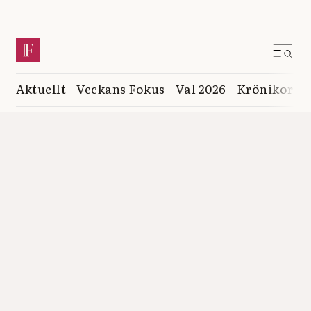
Aktuellt
Veckans Fokus
Val 2026
Krönikor
K