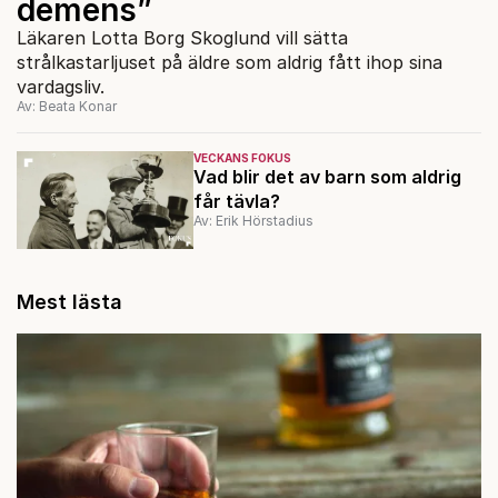
demens”
Läkaren Lotta Borg Skoglund vill sätta
strålkastarljuset på äldre som aldrig fått ihop sina
vardagsliv.
Av: Beata Konar
VECKANS FOKUS
Vad blir det av barn som aldrig
får tävla?
Av: Erik Hörstadius
Mest lästa