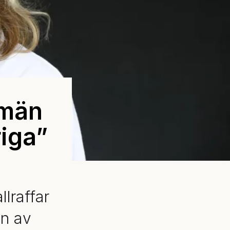
 män
riga”
lraffar
en av