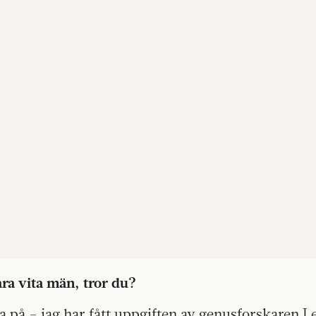
ara vita män, tror du?
ra på – jag har fått uppgiften av genusforskaren L