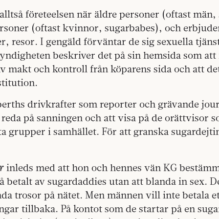
alltså företeelsen när äldre personer (oftast män
rsoner (oftast kvinnor, sugarbabes), och erbjuder
r, resor. I gengäld förväntar de sig sexuella tjäns
yndigheten beskriver det på sin hemsida som att
v makt och kontroll från köparens sida och att d
titution.
berths drivkrafter som reporter och grävande jou
 reda på sanningen och att visa på de orättvisor
a grupper i samhället. För att granska sugardejti
r
inleds med att hon och hennes vän KG bestämmer
få betalt av sugardaddies utan att blanda in sex. D
nda trosor på nätet. Men männen vill inte betala ett
ngar tillbaka. På kontot som de startar på en sug