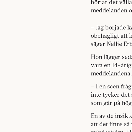
börjar det väll
meddelanden om
– Jag började k
obehagligt att
säger Nellie Er
Hon lägger seda
vara en 14-årig
meddelandena.
– I en scen frå
inte tycker det
som går på högs
En av de insikt
att det finns s