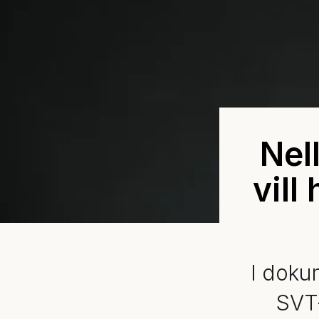
Nel
vill
I doku
SVT-