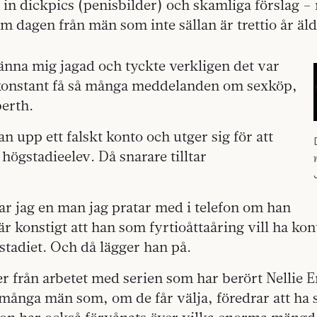
a in dickpics (penisbilder) och skamliga förslag – 
 dagen från män som inte sällan är trettio år äl
änna mig jagad och tyckte verkligen det var
 konstant få så många meddelanden om sexköp,
berth.
n upp ett falskt konto och utger sig för att
 högstadieelev. Då snarare tilltar
gar jag en man jag pratar med i telefon om han
 är konstigt att han som fyrtioåttaåring vill ha k
tadiet. Och då lägger han på.
er från arbetet med serien som har berört Nellie 
å många män som, om de får välja, föredrar att ha