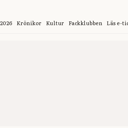
 2026
Krönikor
Kultur
Fackklubben
Läs e-t