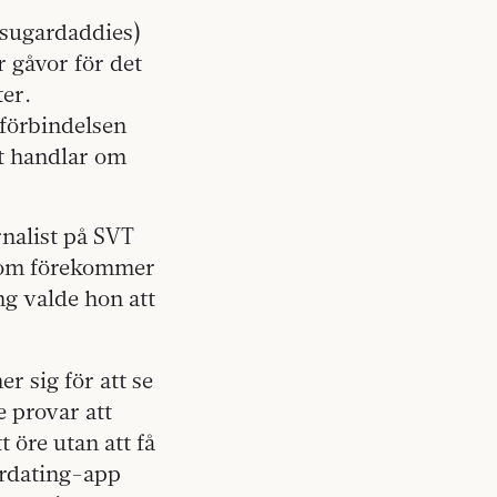
, sugardaddies)
 gåvor för det
ter.
 förbindelsen
et handlar om
rnalist på SVT
 som förekommer
ng valde hon att
 sig för att se
e provar att
 öre utan att få
ardating-app