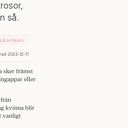
rosor,
n så.
på artikeln
rad 2023-12-11
a sker främst
ingappar eller
 från
g kvinna blir
t vanligt