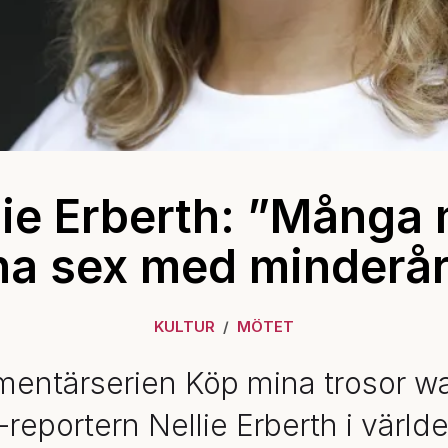
lie Erberth: ”Många
 ha sex med minderå
KULTUR
MÖTET
mentärserien Köp mina trosor wal
reportern Nellie Erberth i värld