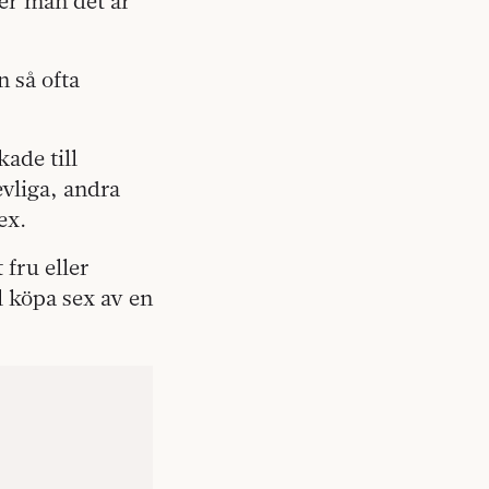
er män det är
n så ofta
ade till
vliga, andra
ex.
 fru eller
 köpa sex av en