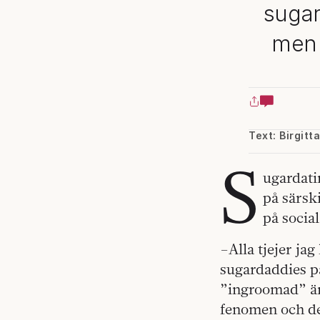
sugar
men 
Text: Birgitt
S
ugardati
på särsk
på socia
–Alla tjejer jag
sugardaddies p
”ingroomad” är 
fenomen och det