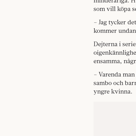
minderåriga. H
som vill köpa s
– Jag tycker de
kommer undan 
Dejterna i ser
oigenkännlighet
ensamma, några b
– Varenda man ja
sambo och barn,
yngre kvinna.