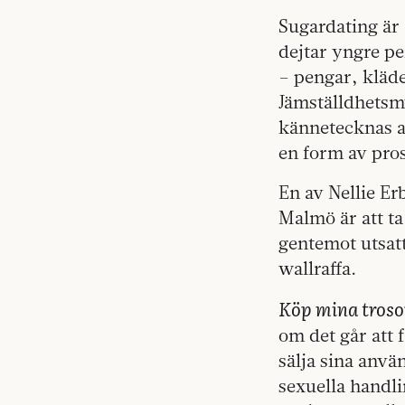
Sugardating är 
dejtar yngre pe
– pengar, kläde
Jämställdhetsm
kännetecknas a
en form av pros
En av Nellie Er
Malmö är att ta
gentemot utsatt
wallraffa.
Köp mina troso
om det går att 
sälja sina anvä
sexuella handli