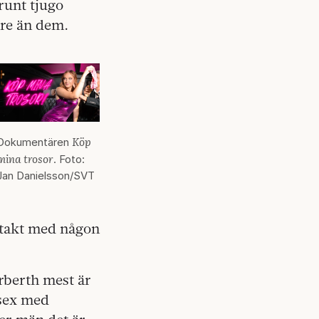
runt tjugo
dre än dem.
Köp
Dokumentären
mina trosor
. Foto:
Jan Danielsson/SVT
ontakt med någon
Erberth mest är
 sex med