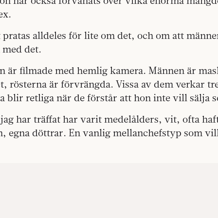
on har också förvånats över vilka enorma mängd
ex.
t pratas alldeles för lite om det, och om att männe
med det.
ien är filmade med hemlig kamera. Männen är mask
, rösterna är förvrängda. Vissa av dem verkar tre
lir retliga när de förstår att hon inte vill sälja s
g har träffat har varit medelålders, vit, ofta haft
 egna döttrar. En vanlig mellanchefstyp som vill