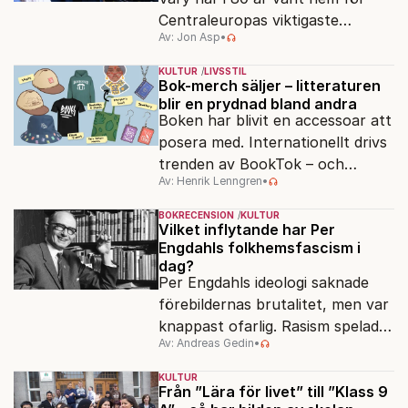
Centraleuropas viktigaste
Av: Jon Asp
•
filmfestival – en plats där
Hollywoodglans möter
KULTUR
LIVSSTIL
egensinnighet.
Bok-merch säljer – litteraturen
blir en prydnad bland andra
Boken har blivit en accessoar att
posera med. Internationellt drivs
trenden av BookTok – och
Av: Henrik Lenngren
•
förlagen följer efter.
BOKRECENSION
KULTUR
Vilket inflytande har Per
Engdahls folkhemsfascism i
dag?
Per Engdahls ideologi saknade
förebildernas brutalitet, men var
knappast ofarlig. Rasism spelades
Av: Andreas Gedin
•
ned i förmån för "kultur". Känns
det igen?
KULTUR
Från ”Lära för livet” till ”Klass 9