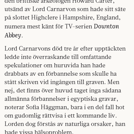
den brittiske arkeologen Howard Carter,
utsänd av Lord Carnarvon som hade sitt säte
på slottet Highclere i Hampshire, England,
Downton
numera mest känt för TV-serien
Abbey
.
Lord Carnarvons död tre år efter upptäckten
ledde inte överraskande till omfattande
spekulationer om huruvida han hade
drabbats av en förbannelse som skulle ha
stått skriven vid ingången till graven. Men
nej, det finns över huvud taget inga sådana
allmänna förbannelser i egyptiska gravar,
noterar Sofia Häggman, bara i en del fall hot
om gudomlig rättvisa i ett kommande liv.
Lorden dog förstås av naturliga orsaker, han
hade vissa hälsoproblem.