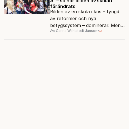
A” – så har bilden av skolan
förändrats
Bilden av en skola i kris – tyngd
av reformer och nya
betygssystem – dominerar. Men
Av: Carina Wahlstedt Janson
•
vem äger berättelsen om skolan?