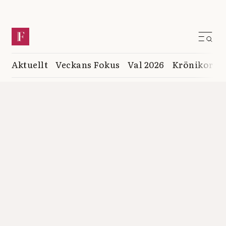
Aktuellt
Veckans Fokus
Val 2026
Krönikor
K