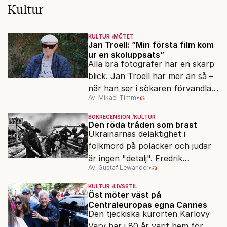
Kultur
KULTUR
MÖTET
Jan Troell: ”Min första film kom
ur en skoluppsats”
Alla bra fotografer har en skarp
blick. Jan Troell har mer än så –
när han ser i sökaren förvandlas
Av: Mikael Timm
•
vardagen till underverk. Fyllda 95
gör han en ny film.
BOKRECENSION
KULTUR
Den röda tråden som brast
Ukrainarnas delaktighet i
folkmord på polacker och judar
är ingen "detalj". Fredrik
Av: Gustaf Lewander
•
Segerfeldts iver att skildra den
ryska imperialismen leder till en
KULTUR
LIVSSTIL
förenklad bild av historien.
Öst möter väst på
Centraleuropas egna Cannes
Den tjeckiska kurorten Karlovy
Vary har i 80 år varit hem för