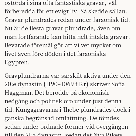
ostörda i sina ofta fantastiska gravar, väl
förberedda för ett evigt liv. Så skedde sällan.
Gravar plundrades redan under faraonisk tid.
Nu är de flesta gravar plundrade, även om
man fortfarande kan hitta helt intakta gravar.
Bevarade föremål gör att vi vet mycket om
livet även före döden i det faraoniska
Egypten.
Gravplundrarna var särskilt aktiva under den
20:e dynastin (1190-1069 f Kr) skriver Sofia
Häggman. Det berodde på ekonomisk
nedgång och politisk oro under just denna
tid. Kungagravarna i Thebe plundrades dock i
ganska begränsad omfattning. De tömdes
sedan under ordnade former vid övergången
till den 21:a dynastin, sedan det Nya Rikets