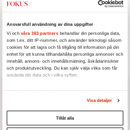
vänstern för Agnes Wold
STICKET
3.
Dan Korn:
Quisling, quislingar och sten i glashus
KRÖNIKA
4.
Ansvarsfull användning av dina uppgifter
Frans Wachtmeister:
Ja, AC är ett hot mot den
franska civilisationen
Vi och
våra 363 partners
behandlar din personliga data,
UTRIKES
som t.ex. ditt IP-nummer, och använder teknologi såsom
5.
Därför liknar Putin både tsaren och Stalin
cookies för att lagra och få tillgång till information på din
Av: Bengt Jangfeldt
STICKET
enhet för att kunna tillhandahålla personliga annonser och
6.
Christoffer Jonsson:
Inte nu igen, Vänsterpartiet!
innehåll, annons- och innehållsmätning, åskådarinsikter
och produktutveckling. Du kan själv välja vilka som får
använda din data och i vilka syften.
Ta reda på mer om hur dina personliga uppgifter
behandlas och ställ in dina preferenser i
detaljsektionen
.
Visa detaljer
Du kan ändra eller dra tillbaka ditt samtycke när som
helst från cookie-förklaringen.
Tillåt alla
Vi använder enhetsidentifierare för att anpassa innehållet