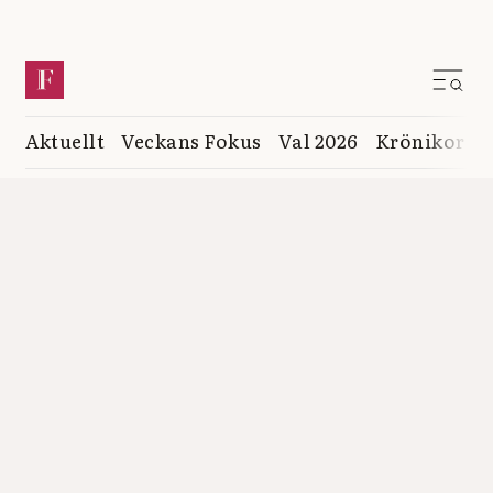
Aktuellt
Veckans Fokus
Val 2026
Krönikor
K