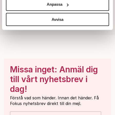
och annonserna till användarna, tillhandahålla funktioner
Anpassa
för sociala medier och analysera vår trafik. Vi
vidarebefordrar även sådana identifierare och annan
information från din enhet till de sociala medier och
Avvisa
annons- och analysföretag som vi samarbetar med.
Dessa kan i sin tur kombinera informationen med annan
information som du har tillhandahållit eller som de har
samlat in när du har använt deras tjänster.
Om du vill läsa mer om hur vi hanterar personuppgifter
kan du göra det
här
.
Missa inget: Anmäl dig
till vårt nyhetsbrev i
dag!
Förstå vad som händer. Innan det händer. Få
Fokus nyhetsbrev direkt till din mejl.