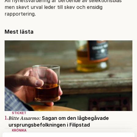
All nyhetsvärdering är beroende av selektionsbias
men skevt urval leder till skev och ensidig
rapportering.
Mest lästa
STICKET
1.
Bitte Assarmo:
Sagan om den lågbegåvade
ursprungsbefolkningen i Filipstad
KRÖNIKA
2.
Sakine Madon:
Efter islamistdådet oroar sig