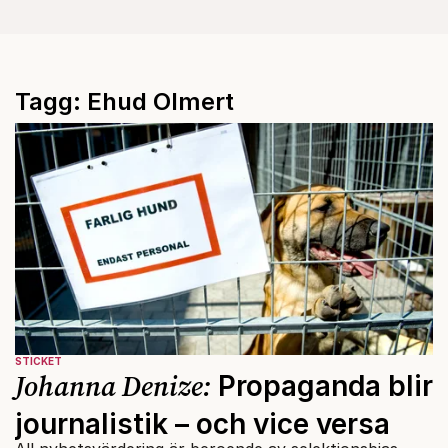
Tagg: Ehud Olmert
STICKET
Johanna Denize:
Propaganda blir
journalistik – och vice versa