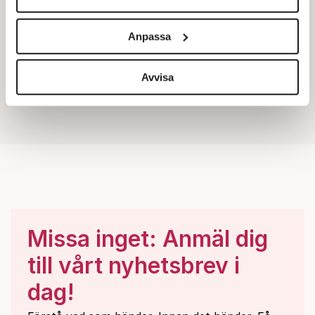
Vi använder enhetsidentifierare för att anpassa innehållet
och annonserna till användarna, tillhandahålla funktioner
Anpassa
för sociala medier och analysera vår trafik. Vi
vidarebefordrar även sådana identifierare och annan
information från din enhet till de sociala medier och
Avvisa
annons- och analysföretag som vi samarbetar med.
Dessa kan i sin tur kombinera informationen med annan
information som du har tillhandahållit eller som de har
samlat in när du har använt deras tjänster.
Om du vill läsa mer om hur vi hanterar personuppgifter
kan du göra det
här
.
Missa inget: Anmäl dig
till vårt nyhetsbrev i
dag!