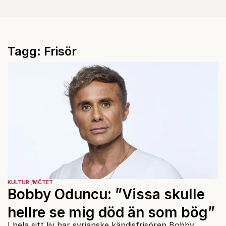
Tagg: Frisör
KULTUR
MÖTET
Bobby Oduncu: ”Vissa skulle
hellre se mig död än som bög”
I hela sitt liv har syrianske kändisfrisören Bobby