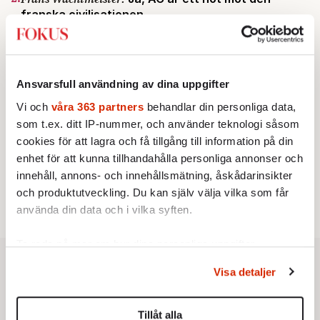
franska civilisationen
STICKET
3.
Bitte Assarmo:
Sagan om den lågbegåvade
ursprungsbefolkningen i Filipstad
KRÖNIKA
4.
Nina Lekander:
På ”Kommunisthögskolan” drömde
Ansvarsfull användning av dina uppgifter
alla om att vara arbetarklass
Vi och
våra 363 partners
behandlar din personliga data,
INRIKES
5.
Vattenbristen är här – men var femte liter läcker
som t.ex. ditt IP-nummer, och använder teknologi såsom
ut
cookies för att lagra och få tillgång till information på din
Av: Susanne Gäre
enhet för att kunna tillhandahålla personliga annonser och
KRÖNIKA
6.
Sakine Madon:
Efter islamistdådet oroar sig
innehåll, annons- och innehållsmätning, åskådarinsikter
vänstern för Agnes Wold
och produktutveckling. Du kan själv välja vilka som får
använda din data och i vilka syften.
Ta reda på mer om hur dina personliga uppgifter
behandlas och ställ in dina preferenser i
detaljsektionen
.
Visa detaljer
Du kan ändra eller dra tillbaka ditt samtycke när som
helst från cookie-förklaringen.
Tillåt alla