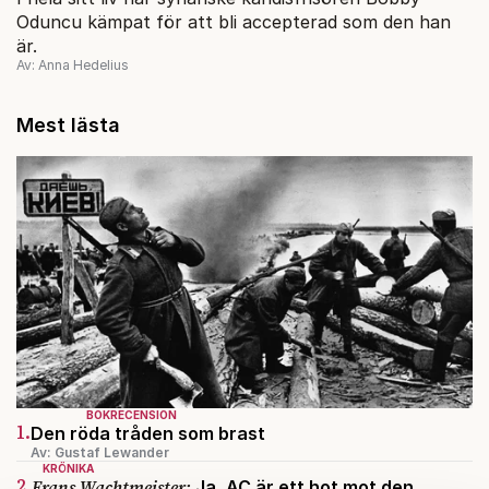
Oduncu kämpat för att bli accepterad som den han
är.
Av: Anna Hedelius
Mest lästa
BOKRECENSION
1.
Den röda tråden som brast
Av: Gustaf Lewander
KRÖNIKA
2.
Frans Wachtmeister:
Ja, AC är ett hot mot den