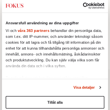
2.
Sakine Madon:
Efter islamistdådet oroar sig
vänstern för Agnes Wold
KRÖNIKA
3.
Frans Wachtmeister:
Ja, AC är ett hot mot den
franska civilisationen
Ansvarsfull användning av dina uppgifter
STICKET
4.
Vi och
våra 363 partners
behandlar din personliga data,
Dan Korn:
Quisling, quislingar och sten i glashus
som t.ex. ditt IP-nummer, och använder teknologi såsom
UTRIKES
5.
Därför liknar Putin både tsaren och Stalin
cookies för att lagra och få tillgång till information på din
Av: Bengt Jangfeldt
enhet för att kunna tillhandahålla personliga annonser och
STICKET
6.
Christoffer Jonsson:
Inte nu igen, Vänsterpartiet!
innehåll, annons- och innehållsmätning, åskådarinsikter
och produktutveckling. Du kan själv välja vilka som får
använda din data och i vilka syften.
Ta reda på mer om hur dina personliga uppgifter
behandlas och ställ in dina preferenser i
detaljsektionen
.
Visa detaljer
Du kan ändra eller dra tillbaka ditt samtycke när som
helst från cookie-förklaringen.
Tillåt alla
Vi använder enhetsidentifierare för att anpassa innehållet