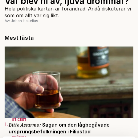
Var blev ni av, ljuva drömmar?
Hela politiska kartan är förändrad. Ändå diskuterar vi
som om allt var sig likt.
Av: Johan Hakelius
Mest lästa
STICKET
1.
Bitte Assarmo:
Sagan om den lågbegåvade
ursprungsbefolkningen i Filipstad
KRÖNIKA