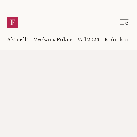
Aktuellt
Veckans Fokus
Val 2026
Krönikor
K