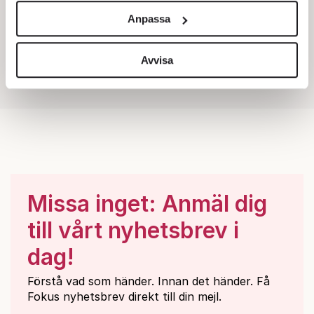
och annonserna till användarna, tillhandahålla funktioner
Anpassa
för sociala medier och analysera vår trafik. Vi
vidarebefordrar även sådana identifierare och annan
information från din enhet till de sociala medier och
Avvisa
annons- och analysföretag som vi samarbetar med.
Dessa kan i sin tur kombinera informationen med annan
information som du har tillhandahållit eller som de har
samlat in när du har använt deras tjänster.
Om du vill läsa mer om hur vi hanterar personuppgifter
kan du göra det
här
.
Missa inget: Anmäl dig
till vårt nyhetsbrev i
dag!
Förstå vad som händer. Innan det händer. Få
Fokus nyhetsbrev direkt till din mejl.