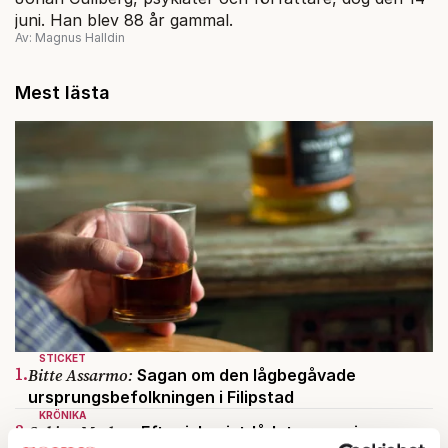
juni. Han blev 88 år gammal.
Av: Magnus Halldin
Mest lästa
STICKET
1.
Bitte Assarmo:
Sagan om den lågbegåvade
ursprungsbefolkningen i Filipstad
KRÖNIKA
2.
Sakine Madon:
Efter islamistdådet oroar sig