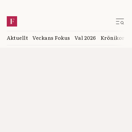
Aktuellt
Veckans Fokus
Val 2026
Krönikor
K