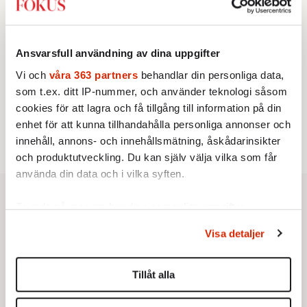
vänstern för Agnes Wold
STICKET
3.
Dan Korn:
Quisling, quislingar och sten i glashus
UTRIKES
4.
Därför liknar Putin både tsaren och Stalin
Ansvarsfull användning av dina uppgifter
Av: Bengt Jangfeldt
Vi och
våra 363 partners
behandlar din personliga data,
STICKET
5.
Johan Romin:
Varför ställs aldrig dessa frågor?
som t.ex. ditt IP-nummer, och använder teknologi såsom
KRÖNIKA
6.
cookies för att lagra och få tillgång till information på din
Johan Hakelius:
DN-rubriken visar vad som sägs
mellan raderna
enhet för att kunna tillhandahålla personliga annonser och
innehåll, annons- och innehållsmätning, åskådarinsikter
och produktutveckling. Du kan själv välja vilka som får
använda din data och i vilka syften.
Ta reda på mer om hur dina personliga uppgifter
behandlas och ställ in dina preferenser i
detaljsektionen
.
Visa detaljer
Du kan ändra eller dra tillbaka ditt samtycke när som
helst från cookie-förklaringen.
Tillåt alla
Vi använder enhetsidentifierare för att anpassa innehållet
och annonserna till användarna, tillhandahålla funktioner