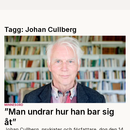
Tagg: Johan Cullberg
MINNESORD
”Man undrar hur han bar sig
åt”
Johan Cullberg, psykiater och författare, dog den 14