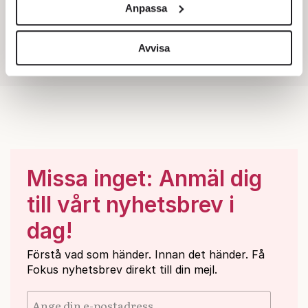
Anpassa
för sociala medier och analysera vår trafik. Vi
vidarebefordrar även sådana identifierare och annan
information från din enhet till de sociala medier och
Avvisa
annons- och analysföretag som vi samarbetar med.
Dessa kan i sin tur kombinera informationen med annan
information som du har tillhandahållit eller som de har
samlat in när du har använt deras tjänster.
Om du vill läsa mer om hur vi hanterar personuppgifter
kan du göra det
här
.
Missa inget: Anmäl dig
till vårt nyhetsbrev i
dag!
Förstå vad som händer. Innan det händer. Få
Fokus nyhetsbrev direkt till din mejl.