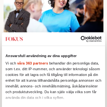
KRÖNIKA
1.
Johan Hakelius:
DN-rubriken visar vad som sägs
mellan raderna
BOKRECENSION
2.
Ansvarsfull användning av dina uppgifter
Den röda tråden som brast
Av: Gustaf Lewander
Vi och
våra 363 partners
behandlar din personliga data,
INRIKES
3.
Vattenbristen är här – men var femte liter läcker
som t.ex. ditt IP-nummer, och använder teknologi såsom
ut
cookies för att lagra och få tillgång till information på din
Av: Susanne Gäre
enhet för att kunna tillhandahålla personliga annonser och
KRÖNIKA
4.
Nina Lekander:
På ”Kommunisthögskolan” drömde
innehåll, annons- och innehållsmätning, åskådarinsikter
alla om att vara arbetarklass
och produktutveckling. Du kan själv välja vilka som får
KRÖNIKA
använda din data och i vilka syften.
5.
Sakine Madon:
Efter islamistdådet oroar sig
vänstern för Agnes Wold