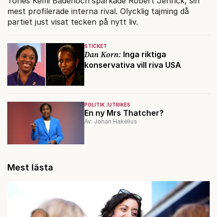
Tories Kemi Badenoch sparkade Robert Jenrick, sin
mest profilerade interna rival. Olycklig tajming då
partiet just visat tecken på nytt liv.
STICKET
Dan Korn:
Inga riktiga
konservativa vill riva USA
POLITIK
UTRIKES
En ny Mrs Thatcher?
Av: Johan Hakelius
Mest lästa