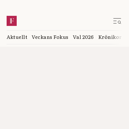
Aktuellt
Veckans Fokus
Val 2026
Krönikor
K