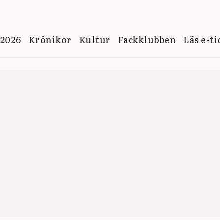
 2026
Krönikor
Kultur
Fackklubben
Läs e-t