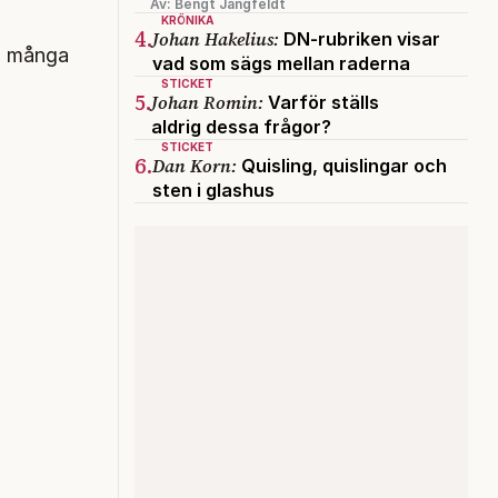
Av: Bengt Jangfeldt
KRÖNIKA
4.
Johan Hakelius:
DN-rubriken visar
en många
vad som sägs mellan raderna
STICKET
5.
Johan Romin:
Varför ställs
aldrig dessa frågor?
STICKET
6.
Dan Korn:
Quisling, quislingar och
sten i glashus