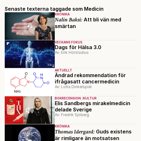
Senaste texterna taggade som Medicin
KRÖNIKA
Nalin Baksi:
Att bli vän med
smärtan
VECKANS FOKUS
Dags för Hälsa 3.0
Av: Erik Hörstadius
AKTUELLT
Ändrad rekommendation för
ifrågasatt cancermedicin
Av: Lotta Dinkelspiel
BOKRECENSION
KULTUR
Elis Sandbergs mirakelmedicin
delade Sverige
Av: Fredrik Sjöberg
KRÖNIKA
Thomas Idergard:
Guds existens
är rimligare än motsatsen