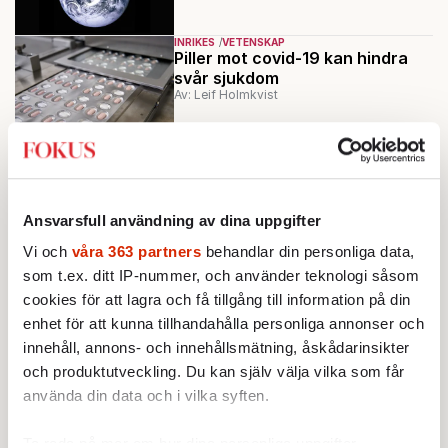
INRIKES
VETENSKAP
Piller mot covid-19 kan hindra
svår sjukdom
Av: Leif Holmkvist
VETENSKAP
Hon fick livet tillbaka
Av: Ulrika Fjällborg
Ansvarsfull användning av dina uppgifter
AKTUELLT
VETENSKAP
Från vård till beroende: Allt fler
Vi och
våra 363 partners
behandlar din personliga data,
svenskar får starka opioider
utskrivet
som t.ex. ditt IP-nummer, och använder teknologi såsom
Av: Ebba Blume
cookies för att lagra och få tillgång till information på din
Ladda fler
enhet för att kunna tillhandahålla personliga annonser och
innehåll, annons- och innehållsmätning, åskådarinsikter
och produktutveckling. Du kan själv välja vilka som får
Mest lästa
använda din data och i vilka syften.
Ta reda på mer om hur dina personliga uppgifter