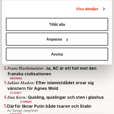
behandlas och ställ in dina preferenser i
detaljsektionen
.
Visa detaljer
Du kan ändra eller dra tillbaka ditt samtycke när som
helst från cookie-förklaringen.
Tillåt alla
Vi använder enhetsidentifierare för att anpassa innehållet
och annonserna till användarna, tillhandahålla funktioner
Anpassa
för sociala medier och analysera vår trafik. Vi
vidarebefordrar även sådana identifierare och annan
STICKET
1.
Bitte Assarmo:
Sagan om den lågbegåvade
information från din enhet till de sociala medier och
Avvisa
ursprungsbefolkningen i Filipstad
annons- och analysföretag som vi samarbetar med.
KRÖNIKA
Dessa kan i sin tur kombinera informationen med annan
2.
Frans Wachtmeister:
Ja, AC är ett hot mot den
information som du har tillhandahållit eller som de har
franska civilisationen
samlat in när du har använt deras tjänster.
KRÖNIKA
3.
Sakine Madon:
Efter islamistdådet oroar sig
Om du vill läsa mer om hur vi hanterar personuppgifter
vänstern för Agnes Wold
kan du göra det
här
.
STICKET
4.
Dan Korn:
Quisling, quislingar och sten i glashus
UTRIKES
5.
Därför liknar Putin både tsaren och Stalin
Av: Bengt Jangfeldt