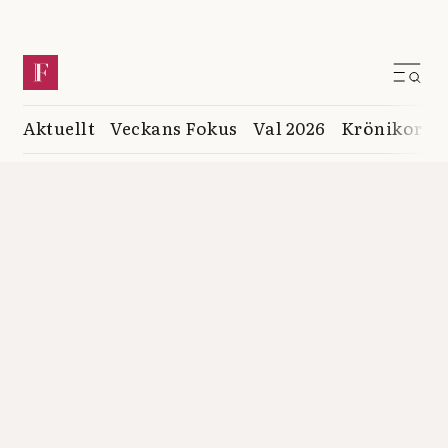
Aktuellt
Veckans Fokus
Val 2026
Krönikor
K