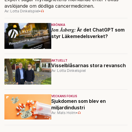
avslöjande om dödliga cancermedicinen.
Av: Lotta Dinkelspiel
•
KRÖNIKA
Jon Åsberg:
Är det ChatGPT som
styr Läkemedelsverket?
AKTUELLT
Visselblåsarnas stora revansch
Av: Lotta Dinkelspiel
VECKANS FOKUS
Sjukdomen som blev en
miljardindustri
Av: Mats Holm
•