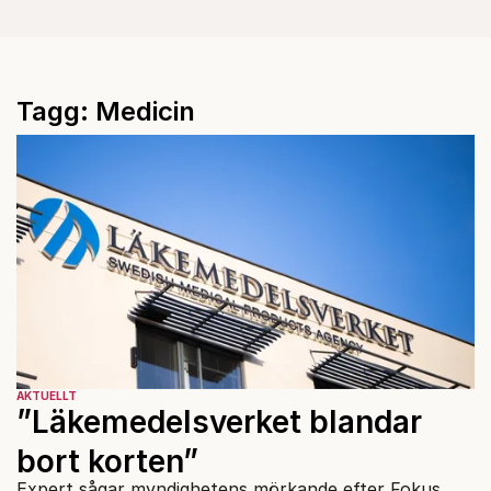
Tagg: Medicin
AKTUELLT
”Läkemedelsverket blandar
bort korten”
Expert sågar myndighetens mörkande efter Fokus