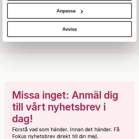
och annonserna till användarna, tillhandahålla funktioner
Anpassa
för sociala medier och analysera vår trafik. Vi
vidarebefordrar även sådana identifierare och annan
information från din enhet till de sociala medier och
Avvisa
annons- och analysföretag som vi samarbetar med.
Dessa kan i sin tur kombinera informationen med annan
information som du har tillhandahållit eller som de har
samlat in när du har använt deras tjänster.
Om du vill läsa mer om hur vi hanterar personuppgifter
kan du göra det
här
.
Missa inget: Anmäl dig
till vårt nyhetsbrev i
dag!
Förstå vad som händer. Innan det händer. Få
Fokus nyhetsbrev direkt till din mejl.