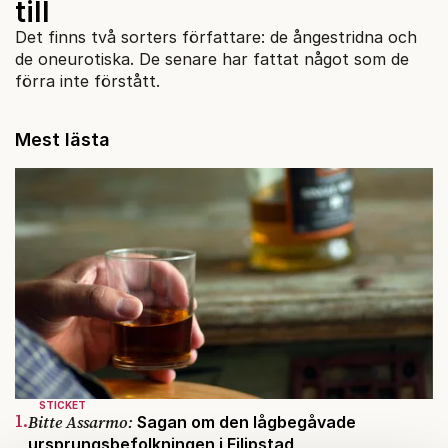
till
Det finns två sorters författare: de ångestridna och
de oneurotiska. De senare har fattat något som de
förra inte förstått.
Mest lästa
STICKET
1.
Bitte Assarmo:
Sagan om den lågbegåvade
ursprungsbefolkningen i Filipstad