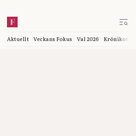
Aktuellt
Veckans Fokus
Val 2026
Krönikor
K