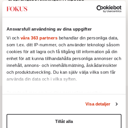
KRÖNIKA
2.
Frans Wachtmeister:
Ja, AC är ett hot mot den
franska civilisationen
KRÖNIKA
3.
Sakine Madon:
Efter islamistdådet oroar sig
Ansvarsfull användning av dina uppgifter
vänstern för Agnes Wold
STICKET
Vi och
våra 363 partners
behandlar din personliga data,
4.
Dan Korn:
Quisling, quislingar och sten i glashus
som t.ex. ditt IP-nummer, och använder teknologi såsom
UTRIKES
5.
Därför liknar Putin både tsaren och Stalin
cookies för att lagra och få tillgång till information på din
Av: Bengt Jangfeldt
enhet för att kunna tillhandahålla personliga annonser och
STICKET
6.
Christoffer Jonsson:
Inte nu igen, Vänsterpartiet!
innehåll, annons- och innehållsmätning, åskådarinsikter
och produktutveckling. Du kan själv välja vilka som får
använda din data och i vilka syften.
Ta reda på mer om hur dina personliga uppgifter
behandlas och ställ in dina preferenser i
detaljsektionen
.
Visa detaljer
Du kan ändra eller dra tillbaka ditt samtycke när som
helst från cookie-förklaringen.
Tillåt alla
Vi använder enhetsidentifierare för att anpassa innehållet