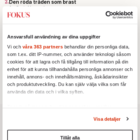
2.
Den röda tråden som brast
Av: Gustaf Lewander
INRIKES
3.
Vattenbristen är här – men var femte liter läcker
ut
Av: Susanne Gäre
KRÖNIKA
Ansvarsfull användning av dina uppgifter
4.
Nina Lekander:
På ”Kommunisthögskolan” drömde
alla om att vara arbetarklass
Vi och
våra 363 partners
behandlar din personliga data,
KRÖNIKA
som t.ex. ditt IP-nummer, och använder teknologi såsom
5.
Sakine Madon:
Efter islamistdådet oroar sig
cookies för att lagra och få tillgång till information på din
vänstern för Agnes Wold
enhet för att kunna tillhandahålla personliga annonser och
KRÖNIKA
6.
Frans Wachtmeister:
Ja, AC är ett hot mot den
innehåll, annons- och innehållsmätning, åskådarinsikter
franska civilisationen
och produktutveckling. Du kan själv välja vilka som får
använda din data och i vilka syften.
Ta reda på mer om hur dina personliga uppgifter
behandlas och ställ in dina preferenser i
detaljsektionen
.
Visa detaljer
Du kan ändra eller dra tillbaka ditt samtycke när som
helst från cookie-förklaringen.
Tillåt alla