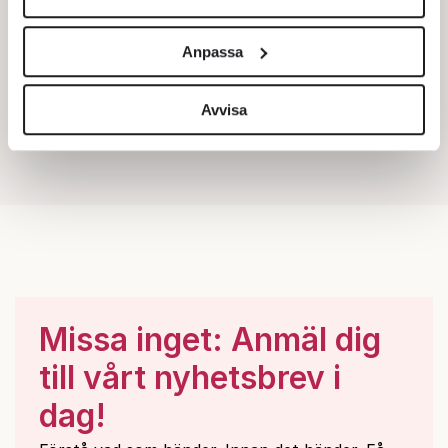
Vi använder enhetsidentifierare för att anpassa innehållet
och annonserna till användarna, tillhandahålla funktioner
Anpassa
för sociala medier och analysera vår trafik. Vi
vidarebefordrar även sådana identifierare och annan
information från din enhet till de sociala medier och
Avvisa
annons- och analysföretag som vi samarbetar med.
Dessa kan i sin tur kombinera informationen med annan
information som du har tillhandahållit eller som de har
samlat in när du har använt deras tjänster.
Om du vill läsa mer om hur vi hanterar personuppgifter
kan du göra det
här
.
Missa inget: Anmäl dig
till vårt nyhetsbrev i
dag!