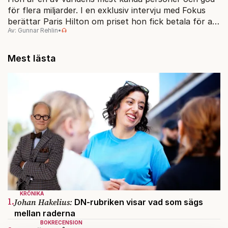
för flera miljarder. I en exklusiv intervju med Fokus
berättar Paris Hilton om priset hon fick betala för att
Av: Gunnar Rehlin
•
bli pionjär för en helt ny medievärld.
Mest lästa
KRÖNIKA
1.
Johan Hakelius:
DN-rubriken visar vad som sägs
mellan raderna
BOKRECENSION