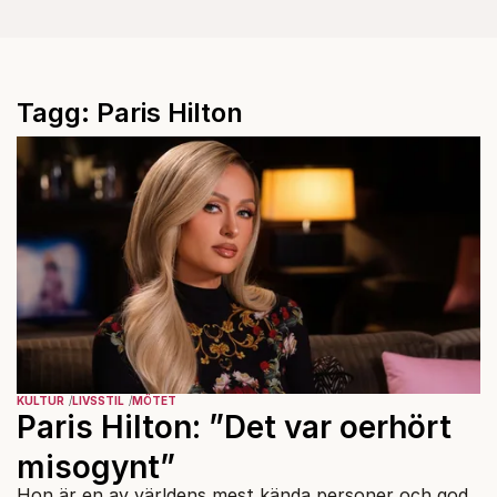
Tagg: Paris Hilton
KULTUR
LIVSSTIL
MÖTET
Paris Hilton: ”Det var oerhört
misogynt”
Hon är en av världens mest kända personer och god