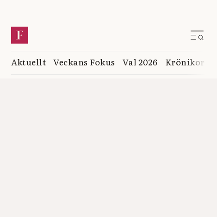
Aktuellt
Veckans Fokus
Val 2026
Krönikor
K