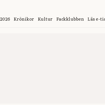
 2026
Krönikor
Kultur
Fackklubben
Läs e-t