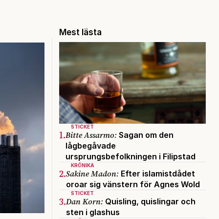
Mest lästa
STICKET
1.
Bitte Assarmo:
Sagan om den
lågbegåvade
ursprungsbefolkningen i Filipstad
KRÖNIKA
2.
Sakine Madon:
Efter islamistdådet
oroar sig vänstern för Agnes Wold
STICKET
3.
Dan Korn:
Quisling, quislingar och
sten i glashus