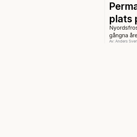
Perma
plats 
Nyordsfros
gångna åre
Av: Anders Sve