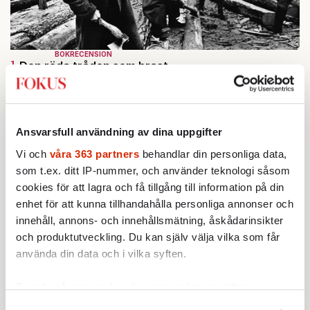
BOKRECENSION
1.
Den röda tråden som brast
Av: Gustaf Lewander
INRIKES
2.
Vattenbristen är här – men var femte liter läcker
ut
Av: Susanne Gäre
Ansvarsfull användning av dina uppgifter
KRÖNIKA
3.
Frans Wachtmeister:
Ja, AC är ett hot mot den
Vi och
våra 363 partners
behandlar din personliga data,
franska civilisationen
som t.ex. ditt IP-nummer, och använder teknologi såsom
KRÖNIKA
4.
Nina Lekander:
cookies för att lagra och få tillgång till information på din
På ”Kommunisthögskolan” drömde
alla om att vara arbetarklass
enhet för att kunna tillhandahålla personliga annonser och
STICKET
innehåll, annons- och innehållsmätning, åskådarinsikter
5.
Bitte Assarmo:
Sagan om den lågbegåvade
och produktutveckling. Du kan själv välja vilka som får
ursprungsbefolkningen i Filipstad
använda din data och i vilka syften.
KRÖNIKA
6.
Sakine Madon:
Efter islamistdådet oroar sig
vänstern för Agnes Wold
Ta reda på mer om hur dina personliga uppgifter
behandlas och ställ in dina preferenser i
detaljsektionen
.