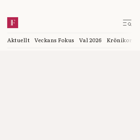
Aktuellt
Veckans Fokus
Val 2026
Krönikor
K