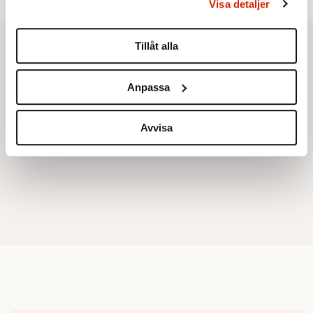
Visa detaljer
Du kan ändra eller dra tillbaka ditt samtycke när som
helst från cookie-förklaringen.
Tillåt alla
Vi använder enhetsidentifierare för att anpassa innehållet
och annonserna till användarna, tillhandahålla funktioner
Anpassa
för sociala medier och analysera vår trafik. Vi
vidarebefordrar även sådana identifierare och annan
information från din enhet till de sociala medier och
Avvisa
annons- och analysföretag som vi samarbetar med.
Dessa kan i sin tur kombinera informationen med annan
information som du har tillhandahållit eller som de har
samlat in när du har använt deras tjänster.
Om du vill läsa mer om hur vi hanterar personuppgifter
kan du göra det
här
.