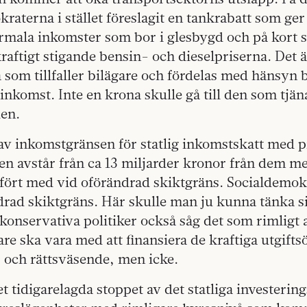
raterna i stället föreslagit en tankrabatt som ge
rmala inkomster som bor i glesbygd och på kort s
kraftigt stigande bensin- och dieselpriserna. Det 
m tillfaller bilägare och fördelas med hänsyn bå
inkomst. Inte en krona skulle gå till den som tjä
en.
v inkomstgränsen för statlig inkomstskatt med p
ten avstår från ca 13 miljarder kronor från dem m
fört med vid oförändrad skiktgräns. Socialdemok
drad skiktgräns. Här skulle man ju kunna tänka sig
onservativa politiker också såg det som rimligt a
e ska vara med att finansiera de kraftiga utgift
r och rättsväsende, men icke.
et tidigarelagda stoppet av det statliga investering