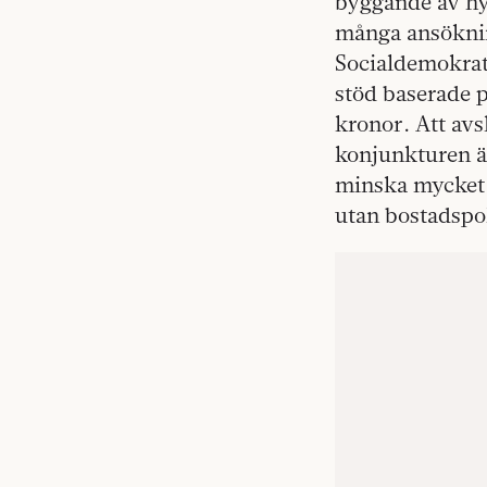
byggande av hy
många ansöknin
Socialdemokrate
stöd baserade p
kronor. Att avs
konjunkturen ä
minska mycket k
utan bostadspol