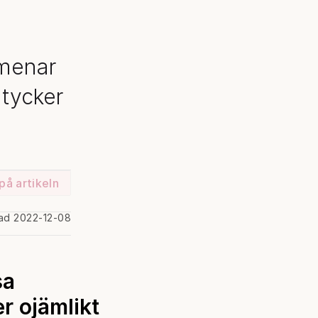
 menar
 tycker
på artikeln
rad 2022-12-08
sa
r ojämlikt