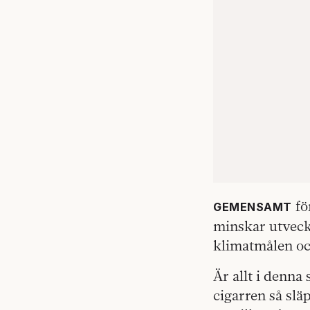
fö
GEMENSAMT
minskar utveckl
klimatmålen oc
Är allt i denna
cigarren så slä