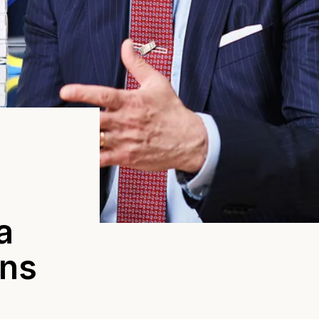
a
ens