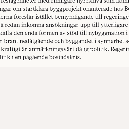
reslägenheter med rimligare hyresnivå som kom
gar om startklara byggprojekt ohanterade hos B
rna föreslår istället bemyndigande till regeringen
å redan inkomna ansökningar upp till ytterligare
kaffa den enda formen av stöd till nybyggnation i 
r brant nedåtgående och byggandet i synnerhet se
raftigt är anmärkningsvärt dålig politik. Regerin
itik i en pågående bostadskris.