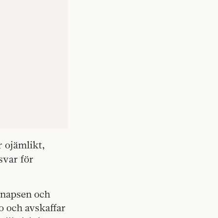
 ojämlikt,
svar för
 snapsen och
o och avskaffar