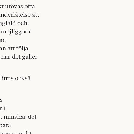
t utövas ofta
nderlåtelse att
ngfald och
 möjliggöra
mot
n att följa
 när det gäller
finns också
s
r i
gt minskar det
lbara
 denna punkt