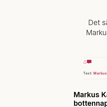
Det s
Markus
Text:
Markus
Markus Ka
bottennap