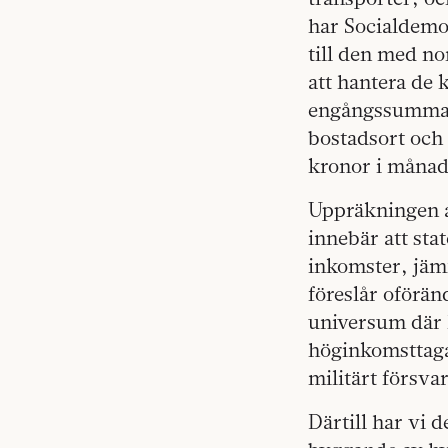
har Socialdemok
till den med no
att hantera de 
engångssumma so
bostadsort och 
kronor i månad
Uppräkningen a
innebär att sta
inkomster, jäm
föreslår oförän
universum där k
höginkomsttagar
militärt försva
Därtill har vi d