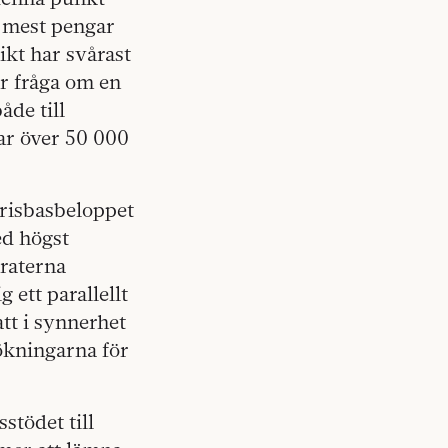
r mest pengar
ikt har svårast
är fråga om en
de till
nar över 50 000
risbasbeloppet
ed högst
raterna
 ett parallellt
tt i synnerhet
sökningarna för
sstödet till