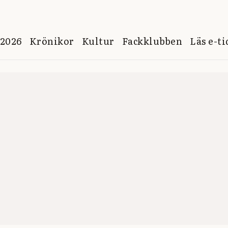
 2026
Krönikor
Kultur
Fackklubben
Läs e-t