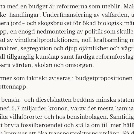
ta med en budget är reformerna som uteblir. Mak
ke-handlingar. Underfinansiering av välfärden, u
era jord- och skogsbruket för ökad biologisk må
pp, en enögd nedmontering av politik som skulle
d av vindkraftproduktionen, noll kraftsamling 
nalitet, segregation och djup ojämlikhet och vägra
 all tillgänglig kunskap samt färdiga reformförslag
sera vården, skolan och omsorgen.
mer som faktiskt aviseras i budgetpropositionen 
ottennapp.
 bensin- och dieselskatten bedöms minska staten
 med 6,7 miljarder kronor, varav det mesta hamna
ika villaförorter och hos bensinbolagen. Samtidi
t bryta fossilberoendet och ställa om till mer hål
ch kommer att öka transportsektorns utsläpp. På