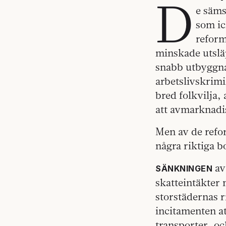
D
e säms
som ic
reform
minskade utslä
snabb utbyggna
arbetslivskrimi
bred folkvilja,
att avmarknadi
Men av de refor
några riktiga b
av
SÄNKNINGEN
skatteintäkter
storstädernas r
incitamenten at
transporter, o