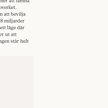
mer att lämna
overket.
 att bevilja
 8 miljarder
ett läge där
r ut att
gen står helt