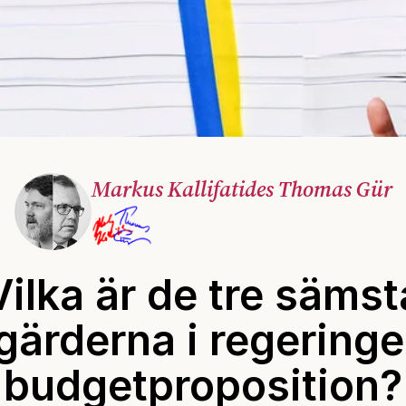
Markus Kallifatides Thomas Gür
Vilka är de tre sämst
gärderna i regering
budgetproposition?