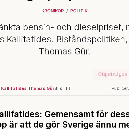
KRÖNIKOR
POLITIK
änkta bensin- och dieselpriset,
 Kallifatides. Biståndspolitiken,
Thomas Gür.
Bjud någon 
 Kallifatides Thomas Gür
Bild: TT
Publice
llifatides: Gemensamt för des
p är att de gör Sverige ännu me