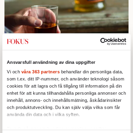
STICKET
1.
Bitte Assarmo:
Sagan om den lågbegåvade
Ansvarsfull användning av dina uppgifter
ursprungsbefolkningen i Filipstad
KRÖNIKA
Vi och
våra 363 partners
behandlar din personliga data,
2.
Sakine Madon:
Efter islamistdådet oroar sig
som t.ex. ditt IP-nummer, och använder teknologi såsom
vänstern för Agnes Wold
cookies för att lagra och få tillgång till information på din
KRÖNIKA
3.
Frans Wachtmeister:
Ja, AC är ett hot mot den
enhet för att kunna tillhandahålla personliga annonser och
franska civilisationen
innehåll, annons- och innehållsmätning, åskådarinsikter
STICKET
4.
Dan Korn:
Quisling, quislingar och sten i glashus
och produktutveckling. Du kan själv välja vilka som får
UTRIKES
använda din data och i vilka syften.
5.
Därför liknar Putin både tsaren och Stalin
Av: Bengt Jangfeldt
STICKET
Ta reda på mer om hur dina personliga uppgifter
6.
Christoffer Jonsson:
Inte nu igen, Vänsterpartiet!