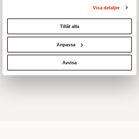
behandlas och ställ in dina preferenser i
detaljsektionen
.
Visa detaljer
Du kan ändra eller dra tillbaka ditt samtycke när som
helst från cookie-förklaringen.
Tillåt alla
Vi använder enhetsidentifierare för att anpassa innehållet
och annonserna till användarna, tillhandahålla funktioner
Anpassa
för sociala medier och analysera vår trafik. Vi
vidarebefordrar även sådana identifierare och annan
information från din enhet till de sociala medier och
Avvisa
annons- och analysföretag som vi samarbetar med.
Dessa kan i sin tur kombinera informationen med annan
information som du har tillhandahållit eller som de har
samlat in när du har använt deras tjänster.
Om du vill läsa mer om hur vi hanterar personuppgifter
kan du göra det
här
.