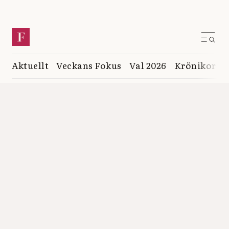
Aktuellt
Veckans Fokus
Val 2026
Krönikor
K