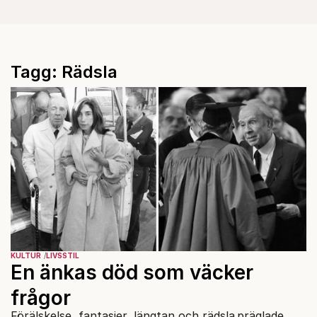
Tagg: Rädsla
KULTUR
LIVSSTIL
En änkas död som väcker
frågor
Förälskelse, fantasier, längtan och rädsla präglade