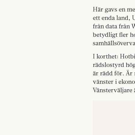
Här gavs en mer
ett enda land,
från data från
betydligt fler 
samhällsöverv
I korthet: Hotb
rädslostyrd hö
är rädd för. Ä
vänster i ekon
Vänsterväljare ä