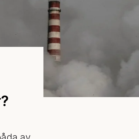
r?
båda av