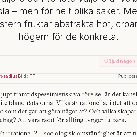
sla – men för helt olika saker. M
stern fruktar abstrakta hot, oroar
högern för de konkreta.
Bjud någon 
rstadius
Bild: TT
Publice
djupt framtidspessimistisk valrörelse, är det kans
lite bland rädslorna. Vilka är rationella, i det att 
ot som det går att göra något åt? Och vilka skapar
hag? Att vara rädd för allting tynger ju bara.
h irrationell? – sociologisk omständighet är att ti