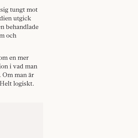
 sig tungt mot
dien utgick
Den behandlade
dom och
n om en mer
ion i vad man
t. Om man är
elt logiskt.