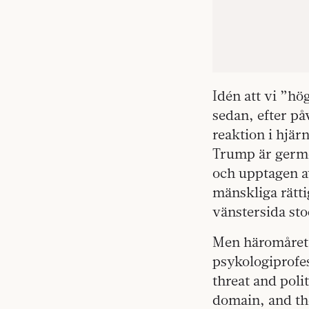
Idén att vi ”hög
sedan, efter på
reaktion i hjär
Trump är germo
och upptagen a
mänskliga rätt
vänstersida sto
Men häromåret 
psykologiprofes
threat and poli
domain, and th