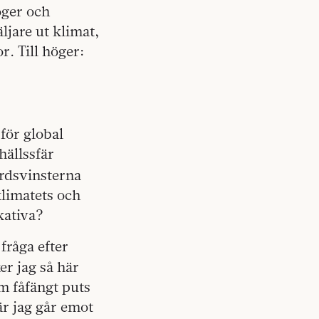
öger och
ljare ut klimat,
r. Till höger:
för global
hällssfär
ärdsvinsterna
klimatets och
kativa?
fråga efter
er jag så här
om fåfängt puts
är jag går emot