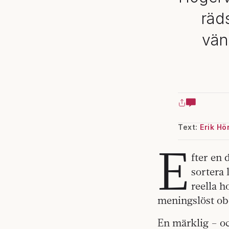
räd
vän
Text:
Erik Hö
E
fter en 
sortera 
reella h
meningslöst obe
En märklig – oc