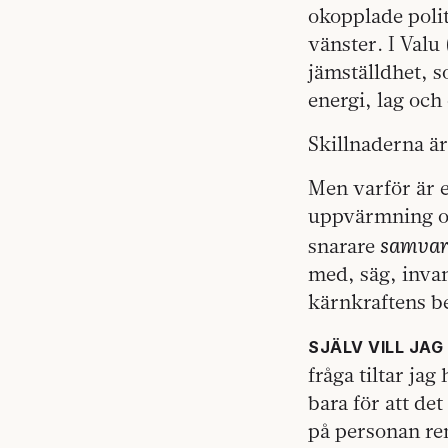
okopplade polit
vänster. I Valu
jämställdhet, s
energi, lag och
Skillnaderna är
Men varför är e
uppvärmning oc
samvar
snarare
med, säg, inva
kärnkraftens be
SJÄLV VILL JAG
fråga tiltar jag
bara för att de
på personan ren