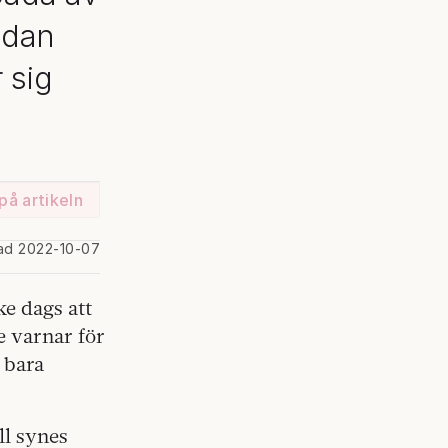
edan
 sig
på artikeln
rad 2022-10-07
ke dags att
de varnar för
 bara
ll synes