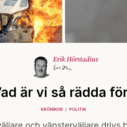
Erik Hörstadius
ad är vi så rädda fö
KRÖNIKOR
POLITIK
äljare och vänsterväljare drivs 