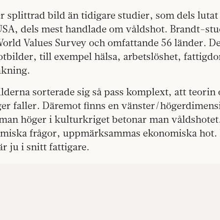
 splittrad bild än tidigare studier, som dels lutat
 USA, dels mest handlade om våldshot. Brandt-stu
 World Values Survey och omfattande 56 länder. 
hotbilder, till exempel hälsa, arbetslöshet, fattig
akning.
ilderna sorterade sig så pass komplext, att teori
ger faller. Däremot finns en vänster/högerdimens
r man höger i kulturkriget betonar man våldshote
omiska frågor, uppmärksammas ekonomiska hot. H
r ju i snitt fattigare.