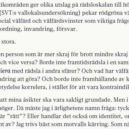
ikområden ger olika utslag på rädsloskalan till h
 (SVT:s vallokalsundersökning) pekar rödgröna vä
ocial välfärd och välfärdsvinster som viktiga frågo
 ordning, invandring, försvar.
 stora.
n person som är mer skraj för brott mindre skraj 
h vice versa? Borde inte framtidsrädsla i en sam
iera
med rädsla i andra sfärer? Och vad har välf
ndring att göra? Och borde inte framhållande av 
tydelse korrelera, i stället för att vara kontraindi
att mina åsikter ska vara sakligt grundade. Men i 
 höger. Då måste jag i ärlighetens namn fråga: tyck
t är ”rätt”? Eller handlar det också om identitet, 
t av? Jag trivs bäst som motvalls kärring. Som n