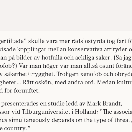
ertiltade” skulle vara mer rädslostyrda tog fart fö
visade kopplingar mellan konservativa attityder o
nan på bilder av hotfulla och äckliga saker. (Sa ja
fob?) Var man höger var man alltså osunt förä
v säkerhet/trygghet. Troligen xenofob och obry
igheter… Rätt oskön, med andra ord. Medan kultu
d för förnuftet.
presenterades en studie ledd av Mark Brandt,
sor vid Tilburguniversitet i Holland: ”The assoc
tics simultaneously depends on the type of threat, 
e country.”