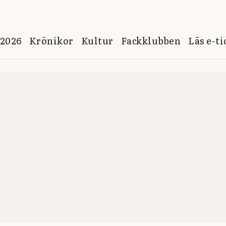
 2026
Krönikor
Kultur
Fackklubben
Läs e-t