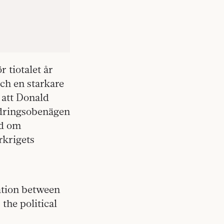
r tiotalet år
ch en starkare
g att Donald
ndringsobenägen
dd om
rkrigets
iation between
the political