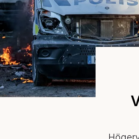
V
Högerv