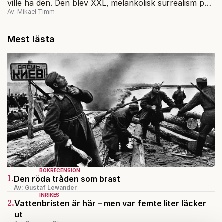
ville ha den. Den blev XXL, melankolisk surrealism på
Av: Mikael Timm
svenska.
Mest lästa
BOKRECENSION
1.
Den röda tråden som brast
Av: Gustaf Lewander
INRIKES
2.
Vattenbristen är här – men var femte liter läcker
ut