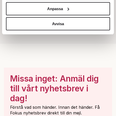
och annonserna till användarna, tillhandahålla funktioner
Anpassa
för sociala medier och analysera vår trafik. Vi
vidarebefordrar även sådana identifierare och annan
information från din enhet till de sociala medier och
Avvisa
annons- och analysföretag som vi samarbetar med.
Dessa kan i sin tur kombinera informationen med annan
information som du har tillhandahållit eller som de har
samlat in när du har använt deras tjänster.
Om du vill läsa mer om hur vi hanterar personuppgifter
kan du göra det
här
.
Missa inget: Anmäl dig
till vårt nyhetsbrev i
dag!
Förstå vad som händer. Innan det händer. Få
Fokus nyhetsbrev direkt till din mejl.