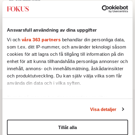
Av: Susanne Gäre
KRÖNIKA
3.
Nina Lekander:
På ”Kommunisthögskolan” drömde
alla om att vara arbetarklass
KRÖNIKA
4.
Frans Wachtmeister:
Ja, AC är ett hot mot den
Ansvarsfull användning av dina uppgifter
franska civilisationen
Vi och
våra 363 partners
behandlar din personliga data,
STICKET
5.
Bitte Assarmo:
Sagan om den lågbegåvade
som t.ex. ditt IP-nummer, och använder teknologi såsom
ursprungsbefolkningen i Filipstad
cookies för att lagra och få tillgång till information på din
KRÖNIKA
6.
Sakine Madon:
Efter islamistdådet oroar sig
enhet för att kunna tillhandahålla personliga annonser och
vänstern för Agnes Wold
innehåll, annons- och innehållsmätning, åskådarinsikter
och produktutveckling. Du kan själv välja vilka som får
använda din data och i vilka syften.
Ta reda på mer om hur dina personliga uppgifter
behandlas och ställ in dina preferenser i
detaljsektionen
.
Visa detaljer
Du kan ändra eller dra tillbaka ditt samtycke när som
helst från cookie-förklaringen.
Tillåt alla
Vi använder enhetsidentifierare för att anpassa innehållet