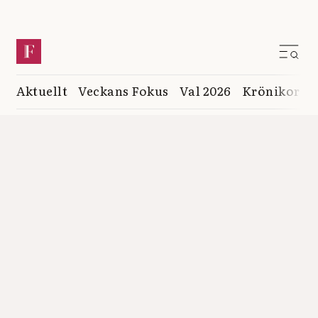
Aktuellt
Veckans Fokus
Val 2026
Krönikor
K