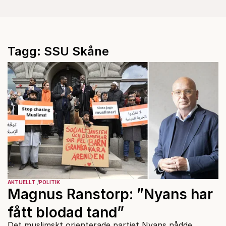
Tagg: SSU Skåne
AKTUELLT
POLITIK
Magnus Ranstorp: ”Nyans har
fått blodad tand”
Det muslimskt orienterade partiet Nyans nådde