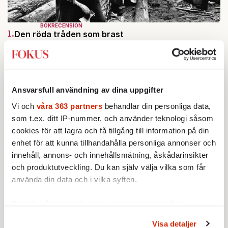
BOKRECENSION
1.
Den röda tråden som brast
Av: Gustaf Lewander
INRIKES
2.
Vattenbristen är här – men var femte liter läcker
ut
Av: Susanne Gäre
KRÖNIKA
Ansvarsfull användning av dina uppgifter
3.
Johan Hakelius:
DN-rubriken visar vad som sägs
mellan raderna
Vi och
våra 363 partners
behandlar din personliga data,
KRÖNIKA
som t.ex. ditt IP-nummer, och använder teknologi såsom
4.
Nina Lekander:
På ”Kommunisthögskolan” drömde
cookies för att lagra och få tillgång till information på din
alla om att vara arbetarklass
enhet för att kunna tillhandahålla personliga annonser och
KRÖNIKA
5.
Frans Wachtmeister:
Ja, AC är ett hot mot den
innehåll, annons- och innehållsmätning, åskådarinsikter
franska civilisationen
och produktutveckling. Du kan själv välja vilka som får
STICKET
använda din data och i vilka syften.
6.
Bitte Assarmo:
Sagan om den lågbegåvade
ursprungsbefolkningen i Filipstad
Ta reda på mer om hur dina personliga uppgifter
behandlas och ställ in dina preferenser i
detaljsektionen
.
Visa detaljer