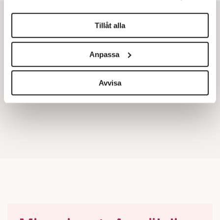
Du kan ändra eller dra tillbaka ditt samtycke när som
helst från cookie-förklaringen.
Tillåt alla
Vi använder enhetsidentifierare för att anpassa innehållet
och annonserna till användarna, tillhandahålla funktioner
Anpassa
för sociala medier och analysera vår trafik. Vi
vidarebefordrar även sådana identifierare och annan
information från din enhet till de sociala medier och
Avvisa
annons- och analysföretag som vi samarbetar med.
Dessa kan i sin tur kombinera informationen med annan
information som du har tillhandahållit eller som de har
samlat in när du har använt deras tjänster.
Om du vill läsa mer om hur vi hanterar personuppgifter
kan du göra det
här
.