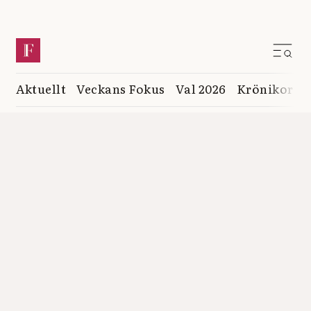
Aktuellt
Veckans Fokus
Val 2026
Krönikor
K