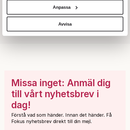
och annonserna till användarna, tillhandahålla funktioner
Anpassa
för sociala medier och analysera vår trafik. Vi
vidarebefordrar även sådana identifierare och annan
information från din enhet till de sociala medier och
Avvisa
annons- och analysföretag som vi samarbetar med.
Dessa kan i sin tur kombinera informationen med annan
information som du har tillhandahållit eller som de har
samlat in när du har använt deras tjänster.
Om du vill läsa mer om hur vi hanterar personuppgifter
kan du göra det
här
.
Missa inget: Anmäl dig
till vårt nyhetsbrev i
dag!
Förstå vad som händer. Innan det händer. Få
Fokus nyhetsbrev direkt till din mejl.