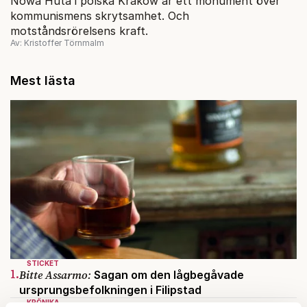
Nowa Huta i polska Krakow är ett monument över
kommunismens skrytsamhet. Och
motståndsrörelsens kraft.
Av: Kristoffer Törnmalm
Mest lästa
STICKET
1.
Bitte Assarmo:
Sagan om den lågbegåvade
ursprungsbefolkningen i Filipstad
KRÖNIKA