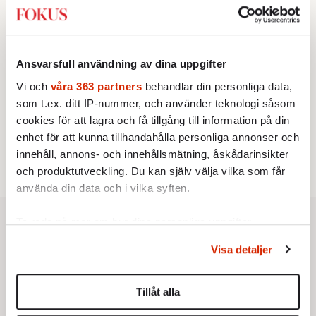
2.
Frans Wachtmeister:
Ja, AC är ett hot mot den
franska civilisationen
KRÖNIKA
3.
Sakine Madon:
Efter islamistdådet oroar sig
vänstern för Agnes Wold
Ansvarsfull användning av dina uppgifter
STICKET
4.
Dan Korn:
Vi och
våra 363 partners
behandlar din personliga data,
Quisling, quislingar och sten i glashus
UTRIKES
som t.ex. ditt IP-nummer, och använder teknologi såsom
5.
Därför liknar Putin både tsaren och Stalin
cookies för att lagra och få tillgång till information på din
Av: Bengt Jangfeldt
STICKET
enhet för att kunna tillhandahålla personliga annonser och
6.
Christoffer Jonsson:
Inte nu igen, Vänsterpartiet!
innehåll, annons- och innehållsmätning, åskådarinsikter
och produktutveckling. Du kan själv välja vilka som får
använda din data och i vilka syften.
Ta reda på mer om hur dina personliga uppgifter
behandlas och ställ in dina preferenser i
detaljsektionen
.
Visa detaljer
Du kan ändra eller dra tillbaka ditt samtycke när som
helst från cookie-förklaringen.
Tillåt alla
Vi använder enhetsidentifierare för att anpassa innehållet