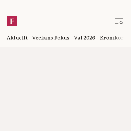
Aktuellt
Veckans Fokus
Val 2026
Krönikor
K