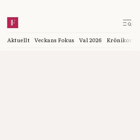
Aktuellt
Veckans Fokus
Val 2026
Krönikor
K