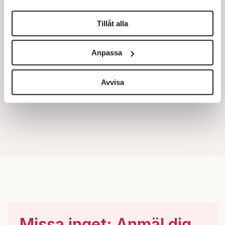
helst från cookie-förklaringen.
Tillåt alla
Vi använder enhetsidentifierare för att anpassa innehållet
och annonserna till användarna, tillhandahålla funktioner
Anpassa
för sociala medier och analysera vår trafik. Vi
vidarebefordrar även sådana identifierare och annan
information från din enhet till de sociala medier och
Avvisa
annons- och analysföretag som vi samarbetar med.
Dessa kan i sin tur kombinera informationen med annan
information som du har tillhandahållit eller som de har
samlat in när du har använt deras tjänster.
Om du vill läsa mer om hur vi hanterar personuppgifter
kan du göra det
här
.
Missa inget: Anmäl dig