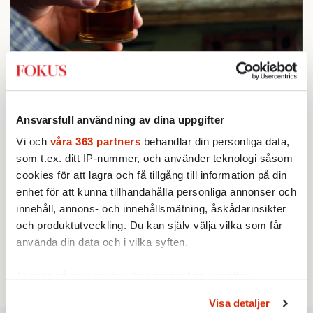
STICKET
1.
Bitte Assarmo:
Sagan om den lågbegåvade
ursprungsbefolkningen i Filipstad
KRÖNIKA
2.
Sakine Madon:
Efter islamistdådet oroar sig
Ansvarsfull användning av dina uppgifter
vänstern för Agnes Wold
Vi och
våra 363 partners
behandlar din personliga data,
UTRIKES
3.
Därför liknar Putin både tsaren och Stalin
som t.ex. ditt IP-nummer, och använder teknologi såsom
Av: Bengt Jangfeldt
cookies för att lagra och få tillgång till information på din
KRÖNIKA
4.
Johan Hakelius:
enhet för att kunna tillhandahålla personliga annonser och
DN-rubriken visar vad som sägs
mellan raderna
innehåll, annons- och innehållsmätning, åskådarinsikter
STICKET
och produktutveckling. Du kan själv välja vilka som får
5.
Johan Romin:
Varför ställs aldrig dessa frågor?
använda din data och i vilka syften.
STICKET
6.
Dan Korn:
Quisling, quislingar och sten i glashus
Ta reda på mer om hur dina personliga uppgifter
behandlas och ställ in dina preferenser i
detaljsektionen
.
Visa detaljer
Du kan ändra eller dra tillbaka ditt samtycke när som