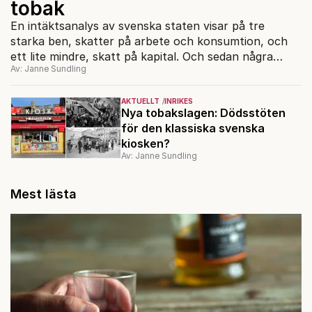
tobak
En intäktsanalys av svenska staten visar på tre
starka ben, skatter på arbete och konsumtion, och
ett lite mindre, skatt på kapital. Och sedan några
Av: Janne Sundling
mindre, som till exempel EU-bidrag, som står för
någon procent av intäkterna. Och så alla
finansministrars favoritskatt.
AKTUELLT
INRIKES
Nya tobakslagen: Dödsstöten
för den klassiska svenska
kiosken?
Av: Janne Sundling
Mest lästa