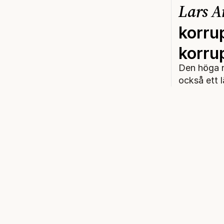
Lars A
korrup
korru
Den höga ni
också ett l