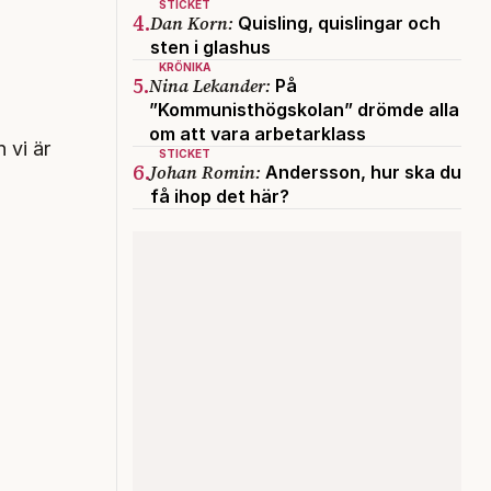
STICKET
4.
Dan Korn:
Quisling, quislingar och
sten i glashus
KRÖNIKA
5.
Nina Lekander:
På
”Kommunisthögskolan” drömde alla
om att vara arbetarklass
 vi är
STICKET
6.
Johan Romin:
Andersson, hur ska du
få ihop det här?