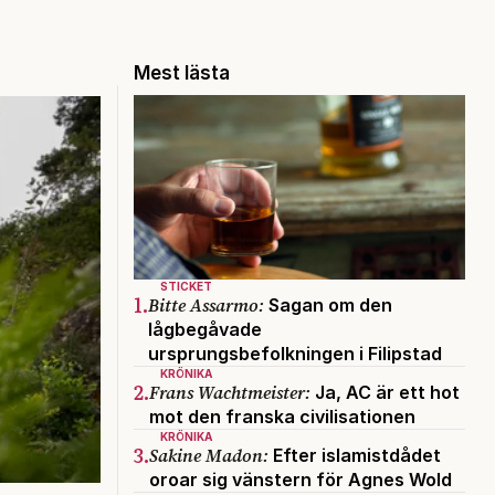
Mest lästa
STICKET
1.
Bitte Assarmo:
Sagan om den
lågbegåvade
ursprungsbefolkningen i Filipstad
KRÖNIKA
2.
Frans Wachtmeister:
Ja, AC är ett hot
mot den franska civilisationen
KRÖNIKA
3.
Sakine Madon:
Efter islamistdådet
oroar sig vänstern för Agnes Wold