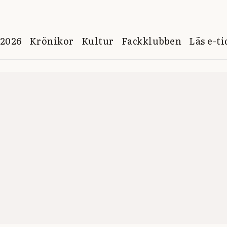
 2026
Krönikor
Kultur
Fackklubben
Läs e-t