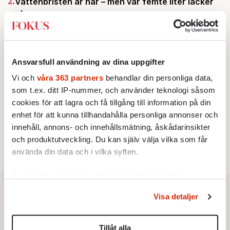
2.
Vattenbristen är här – men var femte liter läcker
ut
Av: Susanne Gäre
KRÖNIKA
3.
Frans Wachtmeister:
Ja, AC är ett hot mot den
franska civilisationen
KRÖNIKA
Ansvarsfull användning av dina uppgifter
4.
Nina Lekander:
På ”Kommunisthögskolan” drömde
alla om att vara arbetarklass
Vi och
våra 363 partners
behandlar din personliga data,
STICKET
som t.ex. ditt IP-nummer, och använder teknologi såsom
5.
Bitte Assarmo:
Sagan om den lågbegåvade
cookies för att lagra och få tillgång till information på din
ursprungsbefolkningen i Filipstad
enhet för att kunna tillhandahålla personliga annonser och
KRÖNIKA
6.
Sakine Madon:
Efter islamistdådet oroar sig
innehåll, annons- och innehållsmätning, åskådarinsikter
vänstern för Agnes Wold
och produktutveckling. Du kan själv välja vilka som får
använda din data och i vilka syften.
Ta reda på mer om hur dina personliga uppgifter
behandlas och ställ in dina preferenser i
detaljsektionen
.
Visa detaljer
Du kan ändra eller dra tillbaka ditt samtycke när som
helst från cookie-förklaringen.
Tillåt alla