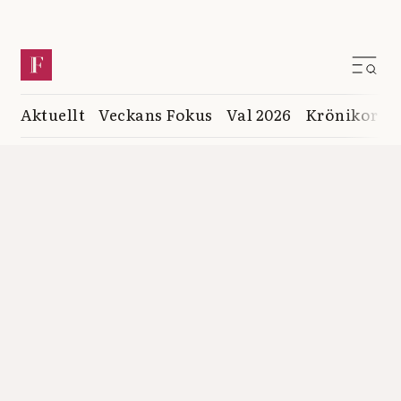
Aktuellt
Veckans Fokus
Val 2026
Krönikor
K