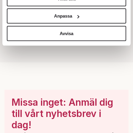
Vi använder enhetsidentifierare för att anpassa innehållet
och annonserna till användarna, tillhandahålla funktioner
Anpassa
för sociala medier och analysera vår trafik. Vi
vidarebefordrar även sådana identifierare och annan
information från din enhet till de sociala medier och
Avvisa
annons- och analysföretag som vi samarbetar med.
Dessa kan i sin tur kombinera informationen med annan
information som du har tillhandahållit eller som de har
samlat in när du har använt deras tjänster.
Om du vill läsa mer om hur vi hanterar personuppgifter
kan du göra det
här
.
Missa inget: Anmäl dig
till vårt nyhetsbrev i
dag!