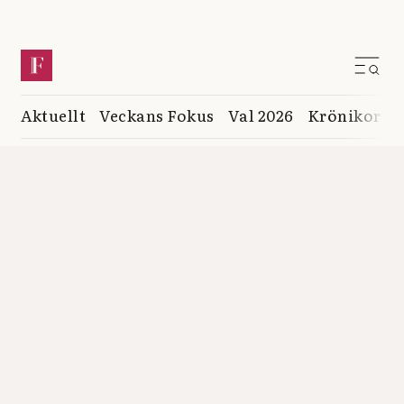
Aktuellt
Veckans Fokus
Val 2026
Krönikor
K