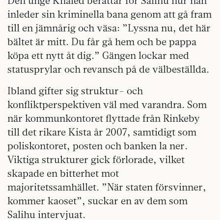
Den unge Khaled berättar för Salihu hur han
inleder sin kriminella bana genom att gå fram
till en jämnårig och väsa: ”Lyssna nu, det här
bältet är mitt. Du får gå hem och be pappa
köpa ett nytt åt dig.” Gängen lockar med
statusprylar och revansch på de välbeställda.
Ibland gifter sig struktur- och
konfliktperspektiven väl med varandra. Som
när kommunkontoret flyttade från Rinkeby
till det rikare Kista år 2007, samtidigt som
poliskontoret, posten och banken la ner.
Viktiga strukturer gick förlorade, vilket
skapade en bitterhet mot
majoritetssamhället. ”När staten försvinner,
kommer kaoset”, suckar en av dem som
Salihu intervjuat.