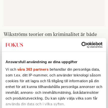
Wikströms teorier om kriminalitet är både
intuitivt rimliga och väl underbyggda genom
forskning. Ändå har de haft svagt genomslag
i den svenska debatten. Här har diskussionen
svängt från ett fokus på sociala insatser, till
Ansvarsfull användning av dina uppgifter
att handla om repressiva åtgärder. Politikerna
Vi och
våra 363 partners
behandlar din personliga data,
tävlar i att föreslå strängare straff och ge
som t.ex. ditt IP-nummer, och använder teknologi såsom
polisen större befogenheter. Men få talar om
cookies för att lagra och få tillgång till information på din
enhet för att kunna tillhandahålla personliga annonser och
etik.
innehåll, annons- och innehållsmätning, åskådarinsikter
Kanske beror det på att samtal om moral
och produktutveckling. Du kan själv välja vilka som får
använda din data och i vilka syften.
skaver i ett land som länge profilerat sig som