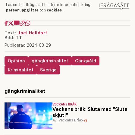
Text:
Joel Halldorf
Bild: TT
Publicerad 2024-03-29
Opinion
gängkriminalitet
Gängvåld
Kriminalitet
Sverige
gängkriminalitet
VECKANS BRÅK
Veckans bråk: Sluta med ”Sluta
skjut!”
Av: Veckans Bråk
•