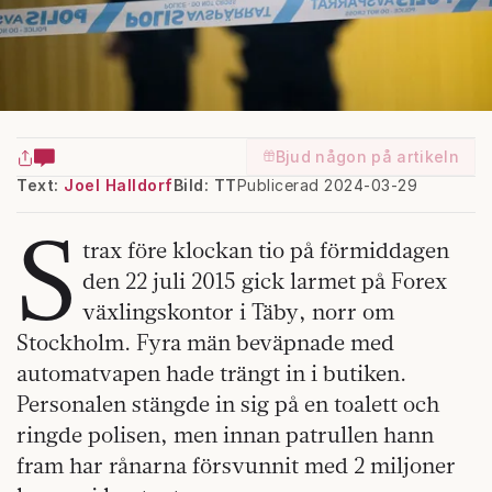
Bjud någon på artikeln
Text:
Joel Halldorf
Bild: TT
Publicerad 2024-03-29
S
trax före klockan tio på förmiddagen
den 22 juli 2015 gick larmet på Forex
växlingskontor i Täby, norr om
Stockholm. Fyra män beväpnade med
automatvapen hade trängt in i butiken.
Personalen stängde in sig på en toalett och
ringde polisen, men innan patrullen hann
fram har rånarna försvunnit med 2 miljoner