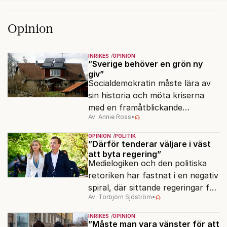
Opinion
INRIKES
OPINION
”Sverige behöver en grön ny
giv”
Socialdemokratin måste lära av
sin historia och möta kriserna
med en framåtblickande
Av: Annie Ross
•
strukturpolitik för att göra
Sverige långsiktigt hållbart,
OPINION
POLITIK
jämlikt och kriståligt.
”Därför tenderar väljare i väst
att byta regering”
Medielogiken och den politiska
retoriken har fastnat i en negativ
spiral, där sittande regeringar får
Av: Torbjörn Sjöström
•
klä skott för sådant som går
dåligt.
INRIKES
OPINION
”Måste man vara vänster för att