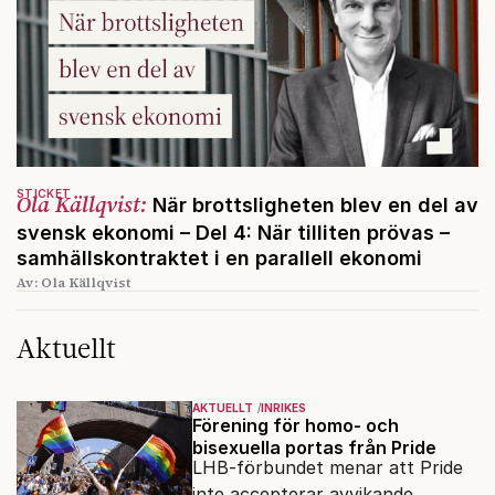
STICKET
Ola Källqvist:
När brottsligheten blev en del av
svensk ekonomi – Del 4: När tilliten prövas –
samhällskontraktet i en parallell ekonomi
Av: Ola Källqvist
Aktuellt
AKTUELLT
INRIKES
Förening för homo- och
bisexuella portas från Pride
LHB-förbundet menar att Pride
inte accepterar avvikande