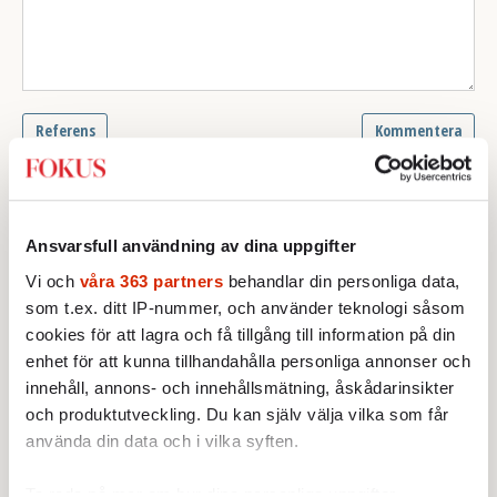
Ansvarsfull användning av dina uppgifter
Vi och
våra 363 partners
behandlar din personliga data,
som t.ex. ditt IP-nummer, och använder teknologi såsom
cookies för att lagra och få tillgång till information på din
enhet för att kunna tillhandahålla personliga annonser och
innehåll, annons- och innehållsmätning, åskådarinsikter
och produktutveckling. Du kan själv välja vilka som får
Text: Suzanne Wennberg
Bild: TT
använda din data och i vilka syften.
Publicerad 2023-04-21
Ta reda på mer om hur dina personliga uppgifter