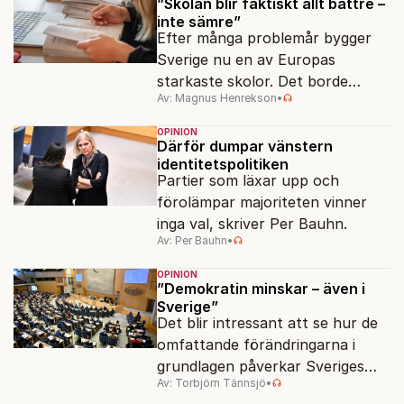
”Skolan blir faktiskt allt bättre –
inte sämre”
Efter många problemår bygger
Sverige nu en av Europas
starkaste skolor. Det borde
Av: Magnus Henrekson
•
politikerna prata om.
OPINION
Därför dumpar vänstern
identitetspolitiken
Partier som läxar upp och
förolämpar majoriteten vinner
inga val, skriver Per Bauhn.
Av: Per Bauhn
•
OPINION
”Demokratin minskar – även i
Sverige”
Det blir intressant att se hur de
omfattande förändringarna i
grundlagen påverkar Sveriges
Av: Torbjörn Tännsjö
•
placering i demokratimätningar.