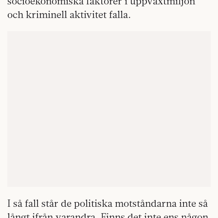
socioekonomiska faktorer i uppväxtmiljön
och kriminell aktivitet falla.
I så fall står de politiska motståndarna inte så
långt ifrån varandra. Finns det inte ens någon