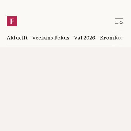
Aktuellt
Veckans Fokus
Val 2026
Krönikor
K