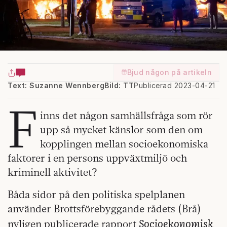
Bjud någon på artikeln
Text: Suzanne Wennberg
Bild: TT
Publicerad 2023-04-21
F
inns det någon samhällsfråga som rör
upp så mycket känslor som den om
kopplingen mellan socioekonomiska
faktorer i en persons uppväxtmiljö och
kriminell aktivitet?
Båda sidor på den politiska spelplanen
använder Brottsförebyggande rådets (Brå)
Socioekonomisk
nyligen publicerade rapport