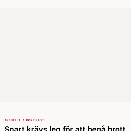
AKTUELLT
KORT SAGT
Snart krävs leg för att begå brott