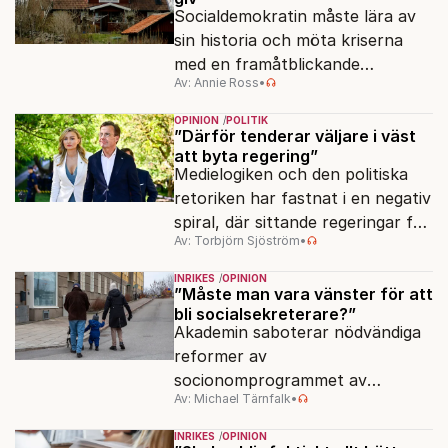
Socialdemokratin måste lära av
sin historia och möta kriserna
med en framåtblickande
Av: Annie Ross
•
strukturpolitik för att göra
Sverige långsiktigt hållbart,
OPINION
POLITIK
jämlikt och kriståligt.
”Därför tenderar väljare i väst
att byta regering”
Medielogiken och den politiska
retoriken har fastnat i en negativ
spiral, där sittande regeringar får
Av: Torbjörn Sjöström
•
klä skott för sådant som går
dåligt.
INRIKES
OPINION
”Måste man vara vänster för att
bli socialsekreterare?”
Akademin saboterar nödvändiga
reformer av
socionomprogrammet av
Av: Michael Tärnfalk
•
ideologiska skäl.
INRIKES
OPINION