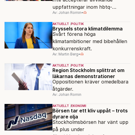
uppfattningar inom hbtq-
Av: Johan Romin
•
rörelsen. "Vi har inga problem
med transpersoner", säger
AKTUELLT
POLITIK
ordföranden Linn Saarinen.
Bryssels stora klimatdilemma
Svårt förena höga
klimatambitioner med bibehållen
konkurrenskraft.
Av: Martin Berg
•
AKTUELLT
POLITIK
Region Stockholm splittrat om
läkarnas demonstrationer
Oppositionen kräver omedelbara
åtgärder.
Av: Johan Romin
AKTUELLT
EKONOMI
Börsen tar ett kliv uppåt – trots
dyrare olja
Stockholmsbörsen har vänt upp
på plus under