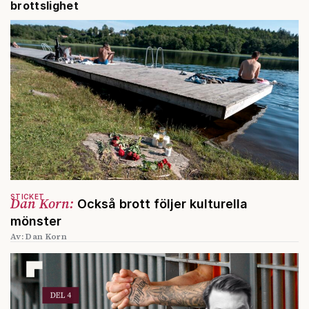
brottslighet
STICKET
Dan Korn:
Också brott följer kulturella
mönster
Av: Dan Korn