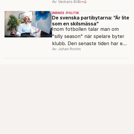
Av: Veckans Bråk
•
INRIKES
POLITIK
De svenska partibytarna: ”Är lite
som en skilsmässa”
Inom fotbollen talar man om
"silly season" när spelare byter
klubb. Den senaste tiden har en
Av: Johan Romin
rad svenska politiker bytt parti –
men varför, och vad skiljer
partiernas interna kulturer åt?