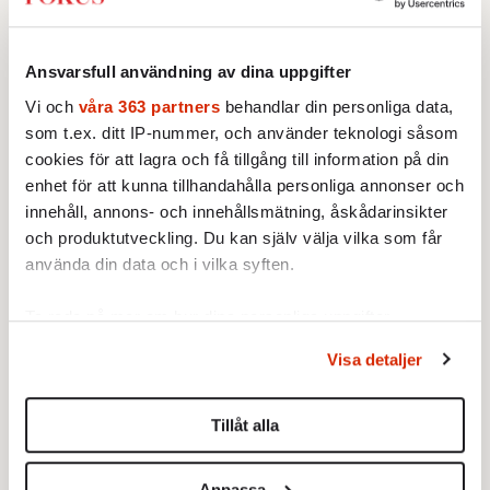
Ansvarsfull användning av dina uppgifter
Vi och
våra 363 partners
behandlar din personliga data,
som t.ex. ditt IP-nummer, och använder teknologi såsom
cookies för att lagra och få tillgång till information på din
enhet för att kunna tillhandahålla personliga annonser och
Text: Erik Thyselius
innehåll, annons- och innehållsmätning, åskådarinsikter
Bild: AP
och produktutveckling. Du kan själv välja vilka som får
Publicerad 2024-11-13
använda din data och i vilka syften.
Ingår i nummer 2024-46
Politik
Utrikes
CDU
Ta reda på mer om hur dina personliga uppgifter
Olaf Scholz
Politik
SPD
Tyskland
behandlas och ställ in dina preferenser i
detaljsektionen
.
Visa detaljer
Du kan ändra eller dra tillbaka ditt samtycke när som
helst från cookie-förklaringen.
CDU
Tillåt alla
Vi använder enhetsidentifierare för att anpassa innehållet
STICKET
och annonserna till användarna, tillhandahålla funktioner
Erik Thyselius:
Nu stängs den
Anpassa