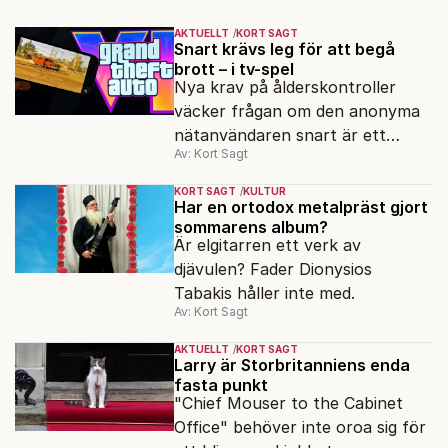
AKTUELLT
KORT SAGT
Snart krävs leg för att begå
brott – i tv-spel
Nya krav på ålderskontroller
väcker frågan om den anonyma
nätanvändaren snart är ett
Av: Kort Sagt
minne blott.
KORT SAGT
KULTUR
Har en ortodox metalpräst gjort
sommarens album?
Är elgitarren ett verk av
djävulen? Fader Dionysios
Tabakis håller inte med.
Av: Kort Sagt
AKTUELLT
KORT SAGT
Larry är Storbritanniens enda
fasta punkt
"Chief Mouser to the Cabinet
Office" behöver inte oroa sig för