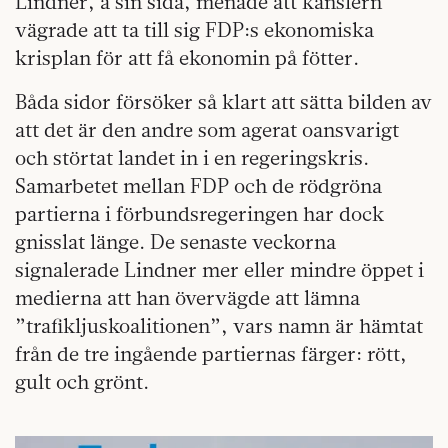
Lindner, å sin sida, menade att kanslern
vägrade att ta till sig FDP:s ekonomiska
krisplan för att få ekonomin på fötter.
Båda sidor försöker så klart att sätta bilden av
att det är den andre som agerat oansvarigt
och störtat landet in i en regeringskris.
Samarbetet mellan FDP och de rödgröna
partierna i förbundsregeringen har dock
gnisslat länge. De senaste veckorna
signalerade Lindner mer eller mindre öppet i
medierna att han övervägde att lämna
”trafikljuskoalitionen”, vars namn är hämtat
från de tre ingående partiernas färger: rött,
gult och grönt.