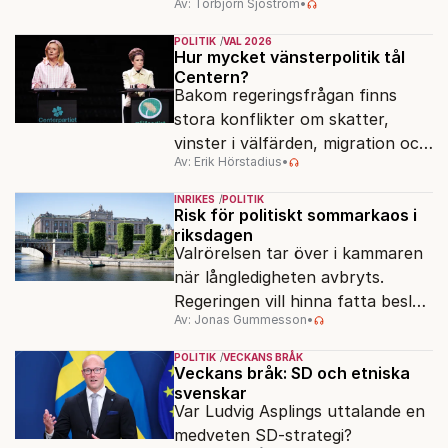
Av: Torbjörn Sjöström
•
klä skott för sådant som går
dåligt.
POLITIK
VAL 2026
Hur mycket vänsterpolitik tål
Centern?
Bakom regeringsfrågan finns
stora konflikter om skatter,
vinster i välfärden, migration och
Av: Erik Hörstadius
•
energi. Avståndet mellan C och
de rödgröna partierna är
INRIKES
POLITIK
fortfarande stort.
Risk för politiskt sommarkaos i
riksdagen
Valrörelsen tar över i kammaren
när långledigheten avbryts.
Regeringen vill hinna fatta beslut
Av: Jonas Gummesson
•
före valet – men oppositionen
ser sin chans att pressa
POLITIK
VECKANS BRÅK
Tidösidan.
Veckans bråk: SD och etniska
svenskar
Var Ludvig Asplings uttalande en
medveten SD-strategi?