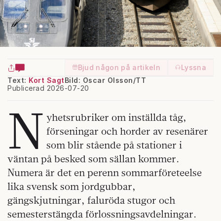
Bjud någon på artikeln
Lyssna
Text:
Kort Sagt
Bild: Oscar Olsson/TT
Publicerad 2026-07-20
N
yhetsrubriker om inställda tåg,
förseningar och horder av resenärer
som blir stående på stationer i
väntan på besked som sällan kommer.
Numera är det en perenn sommarföreteelse
lika svensk som jordgubbar,
gängskjutningar, faluröda stugor och
semesterstängda förlossningsavdelningar.