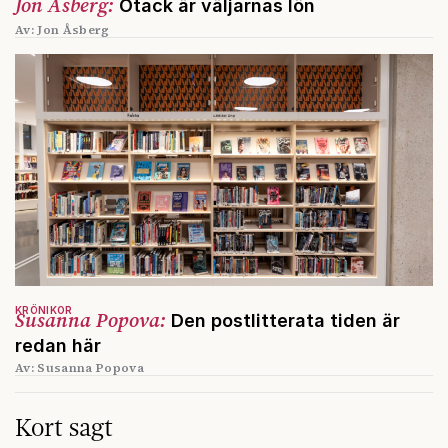
Jon Åsberg:
Otack är väljarnas lön
Av: Jon Åsberg
KRÖNIKOR
Susanna Popova:
Den postlitterata tiden är
redan här
Av: Susanna Popova
Kort sagt