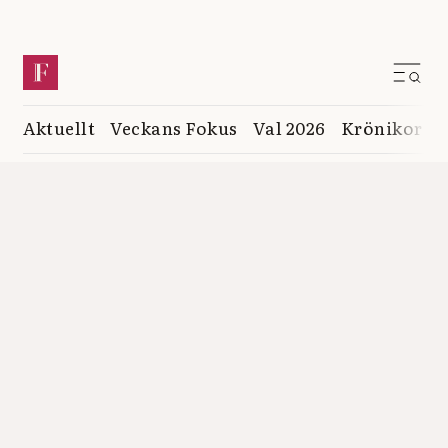
Aktuellt
Veckans Fokus
Val 2026
Krönikor
K