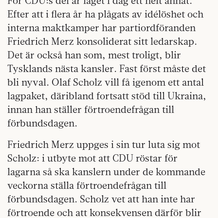
För CDU:s del är läget i dag ett helt annat.
Efter att i flera år ha plågats av idélöshet och
interna maktkamper har partiordföranden
Friedrich Merz konsoliderat sitt ledarskap.
Det är också han som, mest troligt, blir
Tysklands nästa kansler. Fast först måste det
bli nyval. Olaf Scholz vill få igenom ett antal
lagpaket, däribland fortsatt stöd till Ukraina,
innan han ställer förtroendefrågan till
förbundsdagen.
Friedrich Merz uppges i sin tur luta sig mot
Scholz: i utbyte mot att CDU röstar för
lagarna så ska kanslern under de kommande
veckorna ställa förtroendefrågan till
förbundsdagen. Scholz vet att han inte har
förtroende och att konsekvensen därför blir