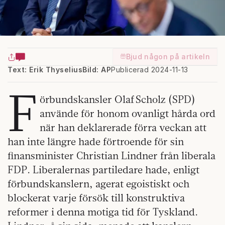
Bjud någon på artikeln
Text: Erik Thyselius
Bild: AP
Publicerad 2024-11-13
F
örbundskansler Olaf Scholz (SPD)
använde för honom ovanligt hårda ord
när han deklarerade förra veckan att
han inte längre hade förtroende för sin
finansminister Christian Lindner från liberala
FDP. Liberalernas partiledare hade, enligt
förbundskanslern, agerat egoistiskt och
blockerat varje försök till konstruktiva
reformer i denna motiga tid för Tyskland.