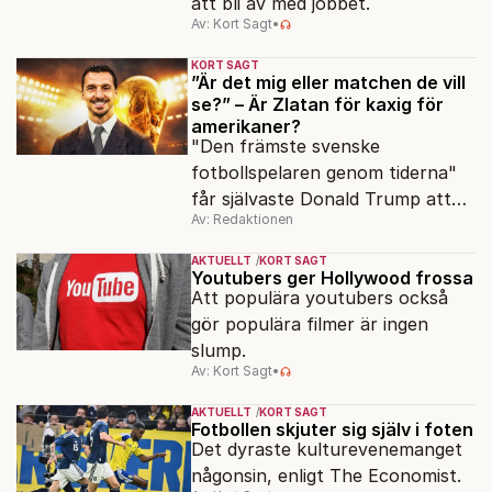
att bli av med jobbet.
Av: Kort Sagt
•
KORT SAGT
”Är det mig eller matchen de vill
se?” – Är Zlatan för kaxig för
amerikaner?
"Den främste svenske
fotbollspelaren genom tiderna"
får självaste Donald Trump att
Av: Redaktionen
rodna.
AKTUELLT
KORT SAGT
Youtubers ger Hollywood frossa
Att populära youtubers också
gör populära filmer är ingen
slump.
Av: Kort Sagt
•
AKTUELLT
KORT SAGT
Fotbollen skjuter sig själv i foten
Det dyraste kulturevenemanget
någonsin, enligt The Economist.