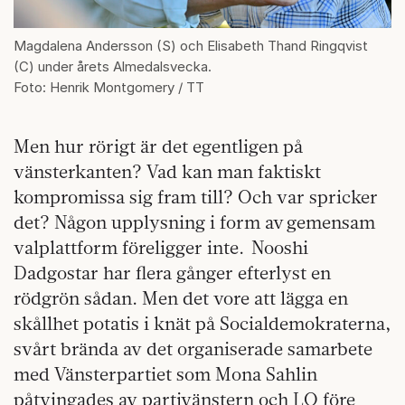
Magdalena Andersson (S) och Elisabeth Thand Ringqvist
(C) under årets Almedalsvecka.
Foto: Henrik Montgomery / TT
Men hur rörigt är det egentligen på
vänsterkanten? Vad kan man faktiskt
kompromissa sig fram till? Och var spricker
det? Någon upplysning i form av gemensam
valplattform föreligger inte. Nooshi
Dadgostar har flera gånger efterlyst en
rödgrön sådan. Men det vore att lägga en
skållhet potatis i knät på Socialdemokraterna,
svårt brända av det organiserade samarbete
med Vänsterpartiet som Mona Sahlin
påtvingades av partivänstern och LO före