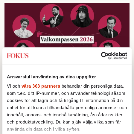
Ansvarsfull användning av dina uppgifter
Testa vår valkompass 2026!
Vi och
våra 363 partners
behandlar din personliga data,
som t.ex. ditt IP-nummer, och använder teknologi såsom
cookies för att lagra och få tillgång till information på din
Testa här!
enhet för att kunna tillhandahålla personliga annonser och
innehåll, annons- och innehållsmätning, åskådarinsikter
och produktutveckling. Du kan själv välja vilka som får
använda din data och i vilka syften.