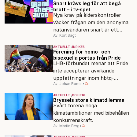
Snart krävs leg för att begå
brott – i tv-spel
Nya krav på ålderskontroller
väcker frågan om den anonyma
nätanvändaren snart är ett
Av: Kort Sagt
minne blott.
AKTUELLT
INRIKES
Förening för homo- och
bisexuella portas från Pride
LHB-förbundet menar att Pride
inte accepterar avvikande
uppfattningar inom hbtq-
Av: Johan Romin
•
rörelsen. "Vi har inga problem
med transpersoner", säger
AKTUELLT
POLITIK
ordföranden Linn Saarinen.
Bryssels stora klimatdilemma
Svårt förena höga
klimatambitioner med bibehållen
konkurrenskraft.
Av: Martin Berg
•