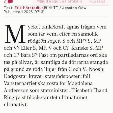
Bjud någon på artikeln
Lyssna
Text:
Erik Hörstadius
Bild: TT / Jessica Gow
Publicerad 2026-07-31
M
ycket tankekraft ägnas frågan vem
som tar vem, efter en sannolik
rödgrön seger. S och MP? S, MP
och V? Eller S, MP, V och C? Kanske S, MP
och C? Bara S? Fast om partiledarnas ord ska
tas på allvar, är samtliga de dörrarna stängda
på grund av röda linjer från C och V. Nooshi
Dadgostar kräver statsrådsposter ifall
Vänsterpartiet ska rösta för Magdalena
Andersson som statminister. Elisabeth Thand
Ringqvist blockerar det ultimatumet
ultimativt.