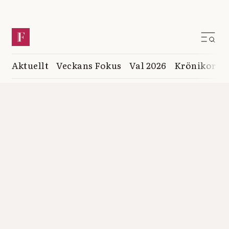
Aktuellt
Veckans Fokus
Val 2026
Krönikor
K