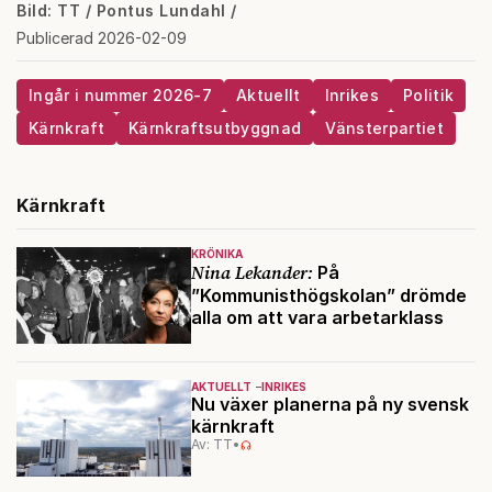
Bild: TT / Pontus Lundahl /
Publicerad 2026-02-09
Ingår i nummer 2026-7
Aktuellt
Inrikes
Politik
Kärnkraft
Kärnkraftsutbyggnad
Vänsterpartiet
Kärnkraft
KRÖNIKA
Nina Lekander:
På
”Kommunisthögskolan” drömde
alla om att vara arbetarklass
AKTUELLT
INRIKES
Nu växer planerna på ny svensk
kärnkraft
Av: TT
•