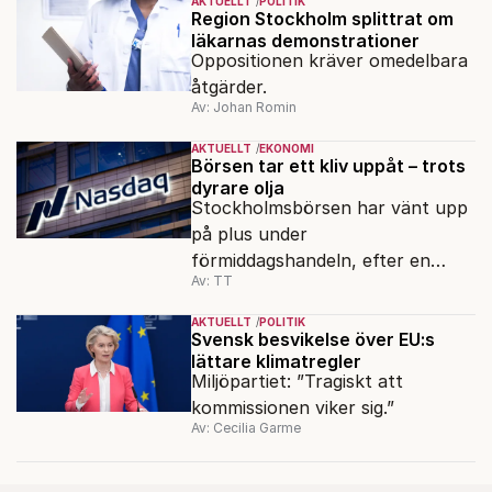
AKTUELLT
POLITIK
Region Stockholm splittrat om
läkarnas demonstrationer
Oppositionen kräver omedelbara
åtgärder.
Av: Johan Romin
AKTUELLT
EKONOMI
Börsen tar ett kliv uppåt – trots
dyrare olja
Stockholmsbörsen har vänt upp
på plus under
förmiddagshandeln, efter en
Av: TT
inledning nedåt – trots ett högre
oljepris och AI-oro.
AKTUELLT
POLITIK
Svensk besvikelse över EU:s
lättare klimatregler
Miljöpartiet: ”Tragiskt att
kommissionen viker sig.”
Av: Cecilia Garme