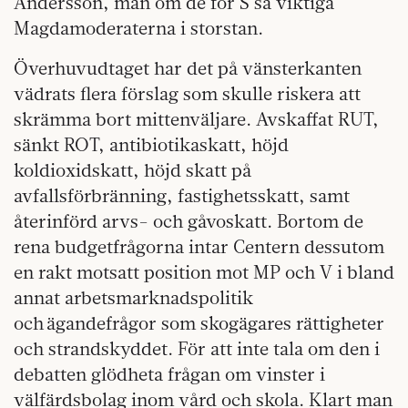
Andersson, mån om de för S så viktiga
Magdamoderaterna i storstan.
Överhuvudtaget har det på vänsterkanten
vädrats flera förslag som skulle riskera att
skrämma bort mittenväljare. Avskaffat RUT,
sänkt ROT, antibiotikaskatt, höjd
koldioxidskatt, höjd skatt på
avfallsförbränning, fastighetsskatt, samt
återinförd arvs- och gåvoskatt. Bortom de
rena budgetfrågorna intar Centern dessutom
en rakt motsatt position mot MP och V i bland
annat arbetsmarknadspolitik
och ägandefrågor som skogägares rättigheter
och strandskyddet. För att inte tala om den i
debatten glödheta frågan om vinster i
välfärdsbolag inom vård och skola. Klart man