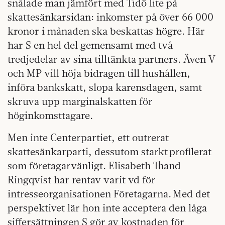
snålade man jämfört med Tidö lite på
skattesänkarsidan: inkomster på över 66 000
kronor i månaden ska beskattas högre. Här
har S en hel del gemensamt med två
tredjedelar av sina tilltänkta partners. Även V
och MP vill höja bidragen till hushållen,
införa bankskatt, slopa karensdagen, samt
skruva upp marginalskatten för
höginkomsttagare.
Men inte Centerpartiet, ett outrerat
skattesänkarparti, dessutom starkt profilerat
som företagarvänligt. Elisabeth Thand
Ringqvist har rentav varit vd för
intresseorganisationen Företagarna. Med det
perspektivet lär hon inte acceptera den låga
siffersättningen S gör av kostnaden för