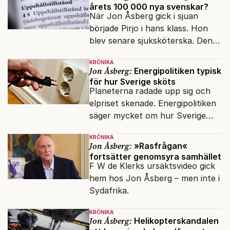
årets 100 000 nya svenskar?
När Jon Åsberg gick i sjuan
började Pirjo i hans klass. Hon
blev senare sjuksköterska. Den
integrationsresan förblir en dröm
KRÖNIKA
för många av dagens nya
Jon Åsberg:
Energipolitiken typisk
svenskar.
för hur Sverige sköts
Planeterna radade upp sig och
elpriset skenade. Energipolitiken
säger mycket om hur Sverige
sköts numera.
KRÖNIKA
Jon Åsberg:
»Rasfrågan«
fortsätter genomsyra samhället
F W de Klerks ursäktsvideo gick
hem hos Jon Åsberg – men inte i
Sydafrika.
KRÖNIKA
Jon Åsberg:
Helikopterskandalen