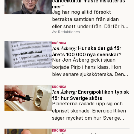
cancelkultur måste diskuteras
mer”
Jag har nog alltid försökt
betrakta samtiden från sidan
eller snett underifrån. Därför har
Av: Redaktionen
mina reportage ofta handlat om
minoriteter och
KRÖNIKA
värderingskonflikter, säger Lars
Jon Åsberg:
Hur ska det gå för
årets 100 000 nya svenskar?
Åberg, ny krönikör på Fokus.
När Jon Åsberg gick i sjuan
började Pirjo i hans klass. Hon
blev senare sjuksköterska. Den
integrationsresan förblir en dröm
KRÖNIKA
för många av dagens nya
Jon Åsberg:
Energipolitiken typisk
svenskar.
för hur Sverige sköts
Planeterna radade upp sig och
elpriset skenade. Energipolitiken
säger mycket om hur Sverige
sköts numera.
KRÖNIKA