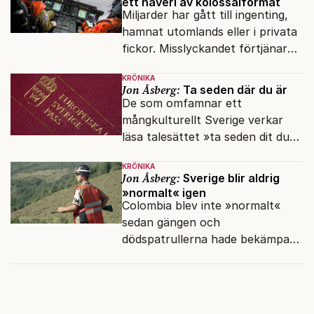
ett haveri av kolossalformat
Miljarder har gått till ingenting,
hamnat utomlands eller i privata
fickor. Misslyckandet förtjänar
en haveriutredning.
KRÖNIKA
Jon Åsberg:
Ta seden där du är
De som omfamnar ett
mångkulturellt Sverige verkar
läsa talesättet »ta seden dit du
kommer« bokstavligt.
KRÖNIKA
Jon Åsberg:
Sverige blir aldrig
»normalt« igen
Colombia blev inte »normalt«
sedan gängen och
dödspatrullerna hade bekämpats.
Hur ska det gå för Sverige?