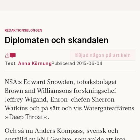
REDAKTIONSBLOGGEN
Diplomaten och skandalen
Bjud någon på artikeln
Text:
Anna Körnung
Publicerad 2015-06-04
NSA:s Edward Snowden,
tobaksbolaget
Brown and Williamsons forskningschef
Jeffrey Wigand, Enron-chefen Sherron
Watkins och på sätt och vis Watergateaffärens
»Deep Throat«.
Och så nu Anders Kompass, svensk och
anställd av FN i Genève, som valde att inte