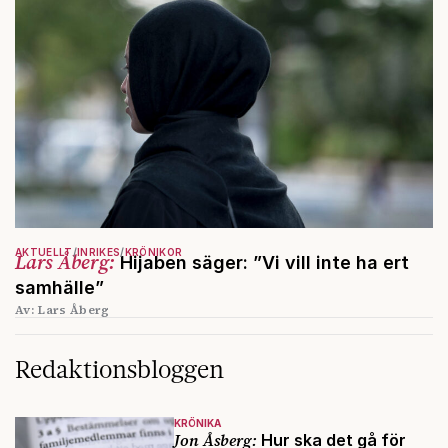
AKTUELLT
INRIKES
KRÖNIKOR
Lars Åberg:
Hijaben säger: ”Vi vill inte ha ert
samhälle”
Av: Lars Åberg
Redaktionsbloggen
KRÖNIKA
Jon Åsberg:
Hur ska det gå för