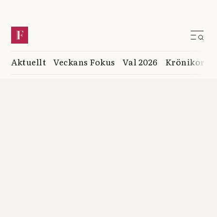
Aktuellt
Veckans Fokus
Val 2026
Krönikor
K