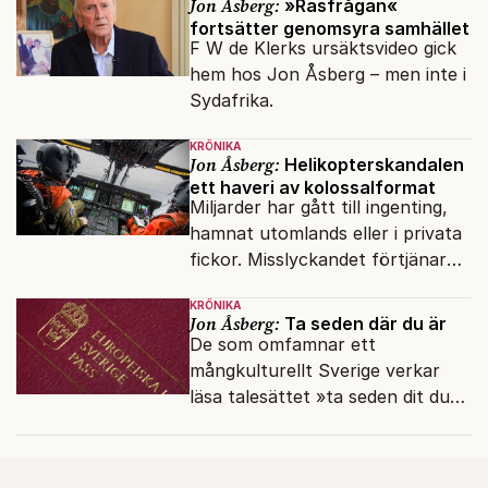
Jon Åsberg:
»Rasfrågan«
fortsätter genomsyra samhället
F W de Klerks ursäktsvideo gick
hem hos Jon Åsberg – men inte i
Sydafrika.
KRÖNIKA
Jon Åsberg:
Helikopterskandalen
ett haveri av kolossalformat
Miljarder har gått till ingenting,
hamnat utomlands eller i privata
fickor. Misslyckandet förtjänar
en haveriutredning.
KRÖNIKA
Jon Åsberg:
Ta seden där du är
De som omfamnar ett
mångkulturellt Sverige verkar
läsa talesättet »ta seden dit du
kommer« bokstavligt.