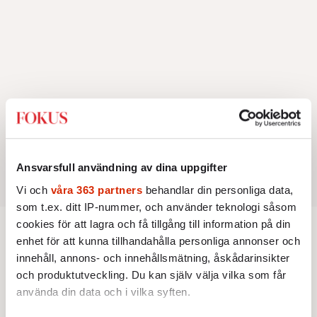
Ansvarsfull användning av dina uppgifter
Vi och
våra 363 partners
behandlar din personliga data,
som t.ex. ditt IP-nummer, och använder teknologi såsom
cookies för att lagra och få tillgång till information på din
enhet för att kunna tillhandahålla personliga annonser och
REDAKTIONSBLOGGEN
innehåll, annons- och innehållsmätning, åskådarinsikter
Lars Åberg: ”Självcensur och
och produktutveckling. Du kan själv välja vilka som får
cancelkultur måste diskuteras
använda din data och i vilka syften.
mer”