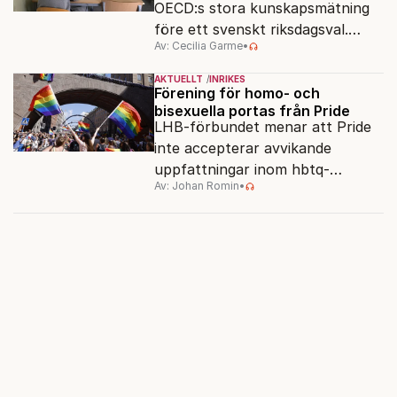
OECD:s stora kunskapsmätning
före ett svenskt riksdagsval.
Av: Cecilia Garme
•
Resultatet kan ge skolfrågan ny
kraft under valrörelsens sista
AKTUELLT
INRIKES
dagar.
Förening för homo- och
bisexuella portas från Pride
LHB-förbundet menar att Pride
inte accepterar avvikande
uppfattningar inom hbtq-
Av: Johan Romin
•
rörelsen. "Vi har inga problem
med transpersoner", säger
ordföranden Linn Saarinen.