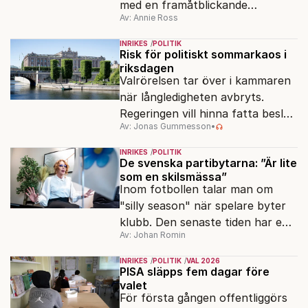
med en framåtblickande
Av: Annie Ross
strukturpolitik för att göra
Sverige långsiktigt hållbart,
INRIKES
POLITIK
jämlikt och kriståligt.
Risk för politiskt sommarkaos i
riksdagen
Valrörelsen tar över i kammaren
när långledigheten avbryts.
Regeringen vill hinna fatta beslut
Av: Jonas Gummesson
•
före valet – men oppositionen
ser sin chans att pressa
INRIKES
POLITIK
Tidösidan.
De svenska partibytarna: ”Är lite
som en skilsmässa”
Inom fotbollen talar man om
"silly season" när spelare byter
klubb. Den senaste tiden har en
Av: Johan Romin
rad svenska politiker bytt parti –
men varför, och vad skiljer
INRIKES
POLITIK
VAL 2026
partiernas interna kulturer åt?
PISA släpps fem dagar före
valet
För första gången offentliggörs