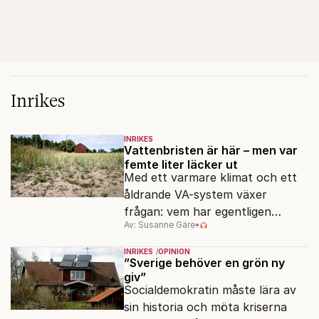
Inrikes
INRIKES
Vattenbristen är här – men var
femte liter läcker ut
Med ett varmare klimat och ett
åldrande VA-system växer
frågan: vem har egentligen
Av: Susanne Gäre
•
ansvar för Sveriges
vattenresurser?
INRIKES
OPINION
”Sverige behöver en grön ny
giv”
Socialdemokratin måste lära av
sin historia och möta kriserna