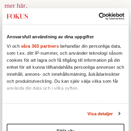
mer här
.
en helt annan del av
I DENNA ARTIKEL
SPEGLAS
migrationspolitiken. Nämligen vad som
händer de i snitt 15 000 nyanlända per år som
Ansvarsfull användning av dina uppgifter
inte ska integreras, utan som får avslag på sin
Vi och
våra 363 partners
behandlar din personliga data,
asylansökan och därmed ska återvända. Det
som t.ex. ditt IP-nummer, och använder teknologi såsom
visar sig att den processen inte fungerar utan
cookies för att lagra och få tillgång till information på din
»behandlas som en lågstatussyssla hos de
enhet för att kunna tillhandahålla personliga annonser och
innehåll, annons- och innehållsmätning, åskådarinsikter
myndigheter som ansvarar för frågorna«,
och produktutveckling. Du kan själv välja vilka som får
enligt en färsk rapport. Men om varken
använda din data och i vilka syften.
integration, segregation eller återvändande
fungerar: vad återstår då för ett
Ta reda på mer om hur dina personliga uppgifter
invandrarland?
behandlas och ställ in dina preferenser i
detaljsektionen
.
Visa detaljer
Du kan ändra eller dra tillbaka ditt samtycke när som
helst från cookie-förklaringen.