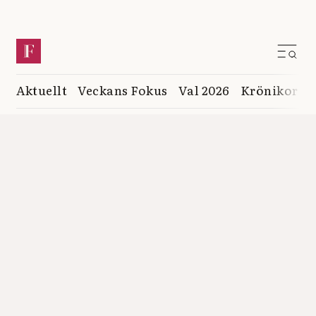
Aktuellt
Veckans Fokus
Val 2026
Krönikor
K