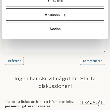
Tillåt alla
Vi använder enhetsidentifierare för att anpassa innehållet
och annonserna till användarna, tillhandahålla funktioner
Anpassa
för sociala medier och analysera vår trafik. Vi
vidarebefordrar även sådana identifierare och annan
information från din enhet till de sociala medier och
Avvisa
annons- och analysföretag som vi samarbetar med.
Dessa kan i sin tur kombinera informationen med annan
information som du har tillhandahållit eller som de har
samlat in när du har använt deras tjänster.
Om du vill läsa mer om hur vi hanterar personuppgifter
kan du göra det
här
.