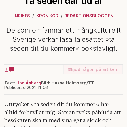
Ta seden där du är
INRIKES
KRÖNIKOR
REDAKTIONSBLOGGEN
De som omfamnar ett mångkulturellt
Sverige verkar läsa talesättet »ta
seden dit du kommer« bokstavligt.
Bjud någon på artikeln
Text:
Jon Åsberg
Bild: Hasse Holmberg/TT
Publicerad 2021-11-06
Uttrycket »ta seden dit du kommer« har
alltid förbryllat mig. Satsen tycks påbjuda att
besökaren ska ta med sina egna skick och