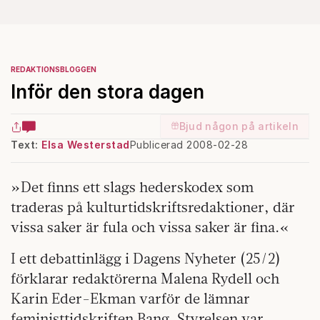
REDAKTIONSBLOGGEN
Inför den stora dagen
Bjud någon på artikeln
Text:
Elsa Westerstad
Publicerad 2008-02-28
»Det finns ett slags hederskodex som
traderas på kulturtidskriftsredaktioner, där
vissa saker är fula och vissa saker är fina.«
I ett debattinlägg i Dagens Nyheter (25/2)
förklarar redaktörerna Malena Rydell och
Karin Eder-­Ekman varför de lämnar
feminist­tidskriften Bang. Styrelsen var