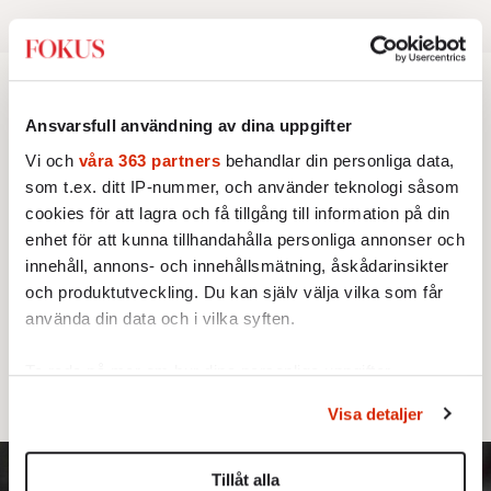
REDAKTIONSBLOGGEN
Ansvarsfull användning av dina uppgifter
Lars Åberg: ”Självcensur och
Vi och
våra 363 partners
behandlar din personliga data,
cancelkultur måste diskuteras
som t.ex. ditt IP-nummer, och använder teknologi såsom
mer”
cookies för att lagra och få tillgång till information på din
enhet för att kunna tillhandahålla personliga annonser och
Jag har nog alltid försökt betrakta samtiden
innehåll, annons- och innehållsmätning, åskådarinsikter
och produktutveckling. Du kan själv välja vilka som får
från sidan eller snett underifrån. Därför har
använda din data och i vilka syften.
mina reportage ofta handlat om minoriteter
och värderingskonflikter, säger Lars Åberg,
Ta reda på mer om hur dina personliga uppgifter
ny krönikör på Fokus.
behandlas och ställ in dina preferenser i
detaljsektionen
.
Visa detaljer
Du kan ändra eller dra tillbaka ditt samtycke när som
helst från cookie-förklaringen.
Tillåt alla