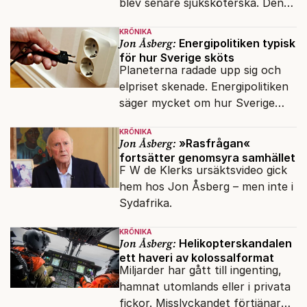
blev senare sjuksköterska. Den
integrationsresan förblir en dröm
KRÖNIKA
för många av dagens nya
Jon Åsberg:
Energipolitiken typisk
svenskar.
för hur Sverige sköts
Planeterna radade upp sig och
elpriset skenade. Energipolitiken
säger mycket om hur Sverige
sköts numera.
KRÖNIKA
Jon Åsberg:
»Rasfrågan«
fortsätter genomsyra samhället
F W de Klerks ursäktsvideo gick
hem hos Jon Åsberg – men inte i
Sydafrika.
KRÖNIKA
Jon Åsberg:
Helikopterskandalen
ett haveri av kolossalformat
Miljarder har gått till ingenting,
hamnat utomlands eller i privata
fickor. Misslyckandet förtjänar