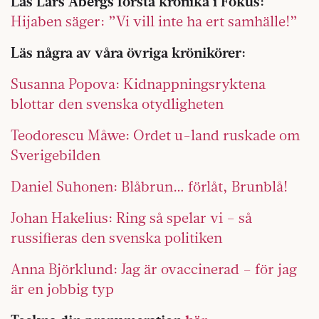
Läs Lars Åbergs första krönika i Fokus:
Hijaben säger: ”Vi vill inte ha ert samhälle!”
Läs några av våra övriga krönikörer:
Susanna Popova: Kidnappningsryktena
blottar den svenska otydligheten
Teodorescu Måwe: Ordet u-land ruskade om
Sverigebilden
Daniel Suhonen: Blåbrun… förlåt, Brunblå!
Johan Hakelius: Ring så spelar vi – så
russifieras den svenska politiken
Anna Björklund: Jag är ovaccinerad – för jag
är en jobbig typ