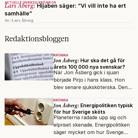
AKTUELLT
INRIKES
KRÖNIKOR
Lars Åberg:
Hijaben säger: ”Vi vill inte ha ert
samhälle”
Av: Lars Åberg
Redaktionsbloggen
KRÖNIKA
Jon Åsberg:
Hur ska det gå för
årets 100 000 nya svenskar?
När Jon Åsberg gick i sjuan
började Pirjo i hans klass. Hon
blev senare sjuksköterska. Den
integrationsresan förblir en dröm
KRÖNIKA
för många av dagens nya
Jon Åsberg:
Energipolitiken typisk
svenskar.
för hur Sverige sköts
Planeterna radade upp sig och
elpriset skenade. Energipolitiken
säger mycket om hur Sverige