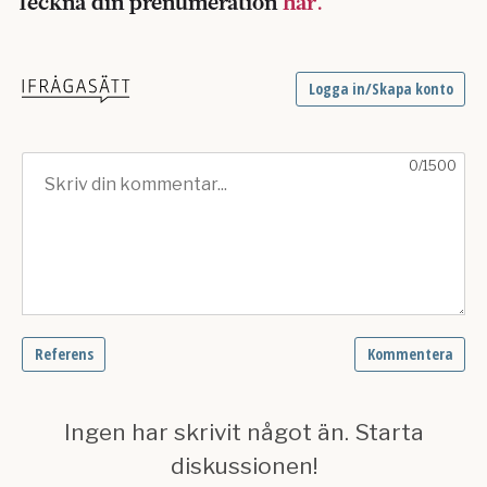
Teckna din prenumeration
här.