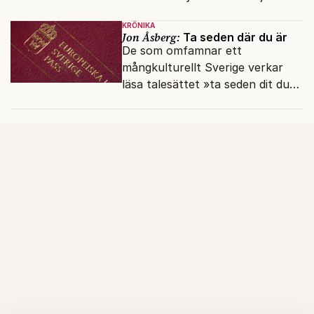
en haveriutredning.
KRÖNIKA
Jon Åsberg:
Ta seden där du är
De som omfamnar ett
mångkulturellt Sverige verkar
läsa talesättet »ta seden dit du
kommer« bokstavligt.