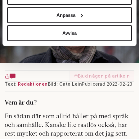
Vi använder enhetsidentifierare för att anpassa innehållet
och annonserna till användarna, tillhandahålla funktioner
Anpassa
för sociala medier och analysera vår trafik. Vi
vidarebefordrar även sådana identifierare och annan
information från din enhet till de sociala medier och
Avvisa
annons- och analysföretag som vi samarbetar med.
Dessa kan i sin tur kombinera informationen med annan
information som du har tillhandahållit eller som de har
samlat in när du har använt deras tjänster.
Om du vill läsa mer om hur vi hanterar personuppgifter
Bjud någon på artikeln
kan du göra det
här
.
Text:
Redaktionen
Bild: Cato Lein
Publicerad 2022-02-23
Vem är du?
En sådan där som alltid håller på med språk
och samhälle. Kanske lite rastlös också, har
rest mycket och rapporterat om det jag sett.