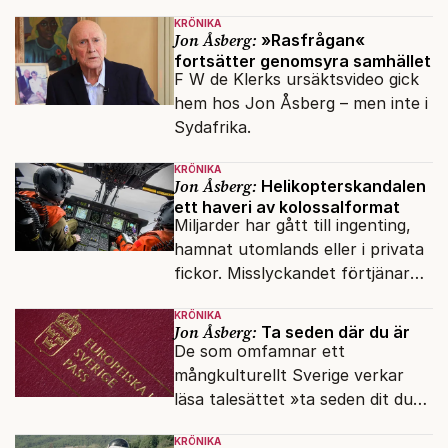
sköts numera.
KRÖNIKA
Jon Åsberg:
»Rasfrågan«
fortsätter genomsyra samhället
F W de Klerks ursäktsvideo gick
hem hos Jon Åsberg – men inte i
Sydafrika.
KRÖNIKA
Jon Åsberg:
Helikopterskandalen
ett haveri av kolossalformat
Miljarder har gått till ingenting,
hamnat utomlands eller i privata
fickor. Misslyckandet förtjänar
en haveriutredning.
KRÖNIKA
Jon Åsberg:
Ta seden där du är
De som omfamnar ett
mångkulturellt Sverige verkar
läsa talesättet »ta seden dit du
kommer« bokstavligt.
KRÖNIKA