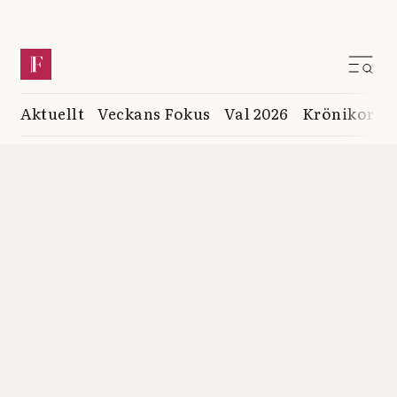
Aktuellt
Veckans Fokus
Val 2026
Krönikor
K