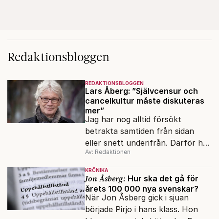
Redaktionsbloggen
REDAKTIONSBLOGGEN
Lars Åberg: ”Självcensur och
cancelkultur måste diskuteras
mer”
Jag har nog alltid försökt
betrakta samtiden från sidan
eller snett underifrån. Därför har
Av: Redaktionen
mina reportage ofta handlat om
minoriteter och
KRÖNIKA
värderingskonflikter, säger Lars
Jon Åsberg:
Hur ska det gå för
årets 100 000 nya svenskar?
Åberg, ny krönikör på Fokus.
När Jon Åsberg gick i sjuan
började Pirjo i hans klass. Hon