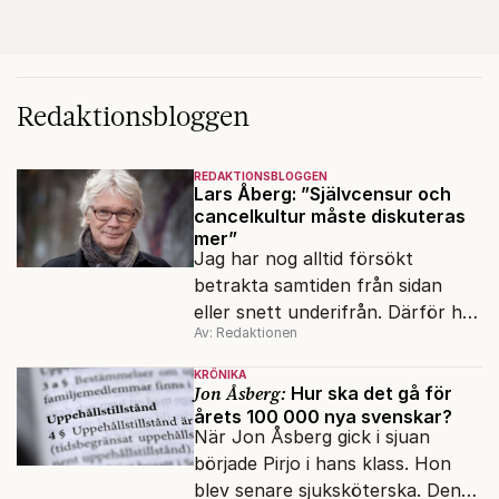
Redaktionsbloggen
REDAKTIONSBLOGGEN
Lars Åberg: ”Självcensur och
cancelkultur måste diskuteras
mer”
Jag har nog alltid försökt
betrakta samtiden från sidan
eller snett underifrån. Därför har
Av: Redaktionen
mina reportage ofta handlat om
minoriteter och
KRÖNIKA
värderingskonflikter, säger Lars
Jon Åsberg:
Hur ska det gå för
årets 100 000 nya svenskar?
Åberg, ny krönikör på Fokus.
När Jon Åsberg gick i sjuan
började Pirjo i hans klass. Hon
blev senare sjuksköterska. Den