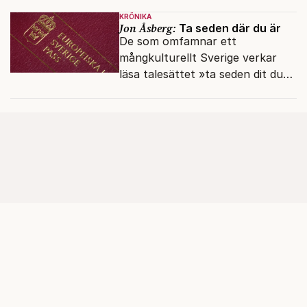
en haveriutredning.
KRÖNIKA
Jon Åsberg:
Ta seden där du är
De som omfamnar ett
mångkulturellt Sverige verkar
läsa talesättet »ta seden dit du
kommer« bokstavligt.