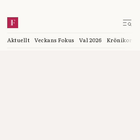
Aktuellt
Veckans Fokus
Val 2026
Krönikor
K