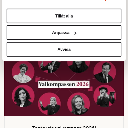
Du kan ändra eller dra tillbaka ditt samtycke när som
helst från cookie-förklaringen.
Text: Emma Härdmark
Tillåt alla
Publicerad 2008-09-25
Vi använder enhetsidentifierare för att anpassa innehållet
och annonserna till användarna, tillhandahålla funktioner
Anpassa
Redaktionsbloggen
för sociala medier och analysera vår trafik. Vi
vidarebefordrar även sådana identifierare och annan
information från din enhet till de sociala medier och
Avvisa
annons- och analysföretag som vi samarbetar med.
Dessa kan i sin tur kombinera informationen med annan
information som du har tillhandahållit eller som de har
samlat in när du har använt deras tjänster.
Om du vill läsa mer om hur vi hanterar personuppgifter
kan du göra det
här
.
Testa vår valkompass 2026!