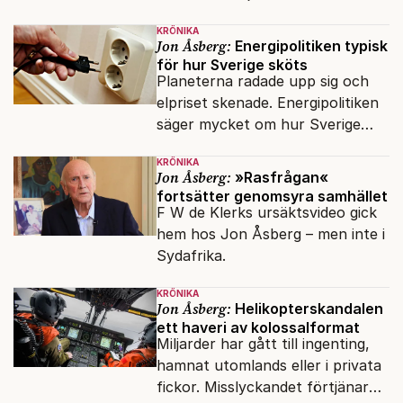
integrationsresan förblir en dröm
KRÖNIKA
för många av dagens nya
Jon Åsberg:
Energipolitiken typisk
svenskar.
för hur Sverige sköts
Planeterna radade upp sig och
elpriset skenade. Energipolitiken
säger mycket om hur Sverige
sköts numera.
KRÖNIKA
Jon Åsberg:
»Rasfrågan«
fortsätter genomsyra samhället
F W de Klerks ursäktsvideo gick
hem hos Jon Åsberg – men inte i
Sydafrika.
KRÖNIKA
Jon Åsberg:
Helikopterskandalen
ett haveri av kolossalformat
Miljarder har gått till ingenting,
hamnat utomlands eller i privata
fickor. Misslyckandet förtjänar